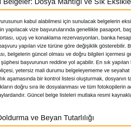
i Belgeler: Dosya Mantığı ve Sık Eksikle
urusunun kabul alabilmesi için sunulacak belgelerin eksi
çin yapılacak vize başvurularında genellikle pasaport, ba
gortası, uçuş ve konaklama rezervasyonları, banka hesap d
başvuru yapılan vize türüne göre değişiklik gösterebilir. 
sı, belgelerin güncel olması ve doğru bilgileri içermesi ge
k şüphesi başvurunun reddine yol açabilir. En sık yapılan h
oliçesi, yetersiz mali durumu belgeleyememe ve seyahat
ırlık aşamasında bir kontrol listesi oluşturmak, dosyanın
akların doğru sıra ile dosyalanması ve tüm fotokopilerin 
aylardandır. Güncel belge listeleri mutlaka resmi kaynaklar
oldurma ve Beyan Tutarlılığı