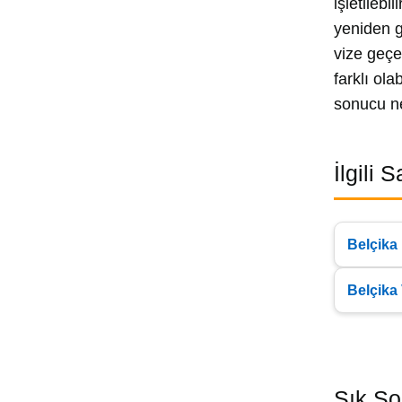
işletileb
yeniden g
vize geçer
farklı ola
sonucu ne
İlgili 
Belçika
Belçika
Sık So