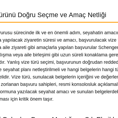
ürünü Doğru Seçme ve Amaç Netliği
urusu sürecinde ilk ve en önemli adım, seyahatin amacı
a yapılacak ziyaretin süresi ve amacı, başvurulacak vize tü
ya aile ziyareti gibi amaçlarla yapılan başvurular Scheng
alışma veya aile birleşimi gibi uzun süreli konaklama ge
dır. Yanlış vize türü seçimi, başvurunun doğrudan redded
 seyahat planı netleştirilmeli ve hangi belgelerin hangi tü
lidir. Vize türü, sunulacak belgelerin içeriğini ve değerle
zorlanan başvuru sahipleri, resmi konsolosluk açıklamaları
formuna yazılacak seyahat amacı ve sunulan belgelerde
ası için kritik önem taşır.