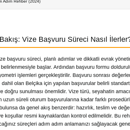
ım Adım Rehber (2024)
Bakış: Vize Başvuru Süreci Nasıl İlerler
ize başvuru süreci, planlı adımlar ve dikkatli evrak yöneti
belirlenmesiyle başlar. Ardından başvuru formu doldurulu
yometri işlemleri gerçekleştirilir. Başvuru sonrası değerle
 dahil olan Belçika için yapılan başvurular belirli standar
ve doğru sunulması önemlidir. Vize türü, seyahatin amacına 
n uzun süreli oturum başvurularına kadar farklı prosedür
 bulunsa da genel akış benzerdir: hazırlık, teslim ve d
ve koşullar resmi kaynaklardan kontrol edilmelidir. Bu re
cağınız süreçleri adım adım anlamanızı sağlayacak genel 