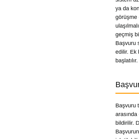
ya da kon
görüşme g
ulaşılmal
geçmiş bi
Başvuru s
edilir. E
başlatılı
Başvur
Başvuru t
arasında 
bildirili
Başvurunu