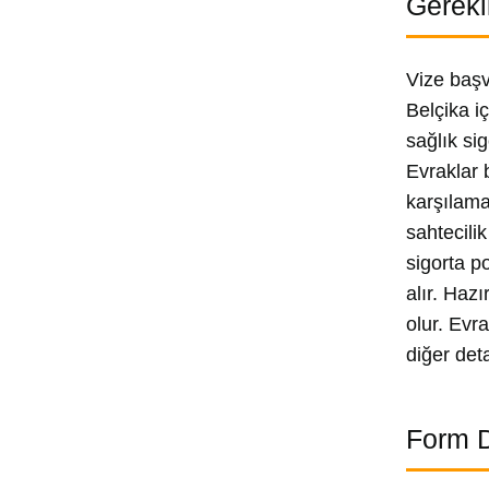
Gerekl
Vize başv
Belçika i
sağlık si
Evraklar 
karşılama
sahtecili
sigorta p
alır. Haz
olur. Evr
diğer det
Form D