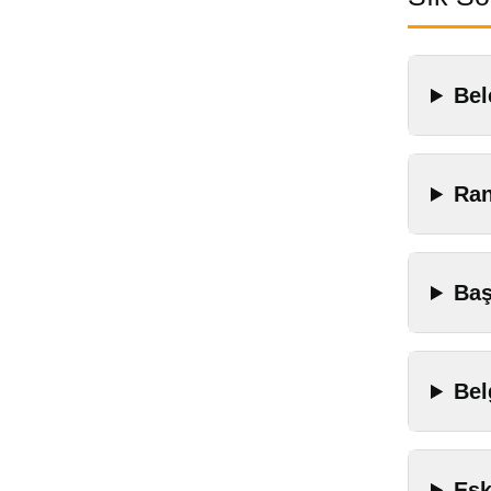
Bel
Ran
Baş
Bel
Esk