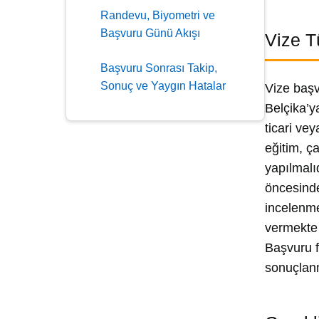
Randevu, Biyometri ve
Başvuru Günü Akışı
Vize T
Başvuru Sonrası Takip,
Sonuç ve Yaygın Hatalar
Vize başv
Belçika’y
ticari ve
eğitim, ç
yapılmalı
öncesinde
incelenme
vermekte 
Başvuru 
sonuçlanm