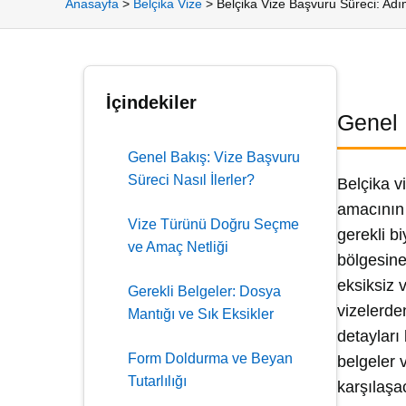
Anasayfa
>
Belçika Vize
>
Belçika Vize Başvuru Süreci: Ad
İçindekiler
Genel 
Genel Bakış: Vize Başvuru
Süreci Nasıl İlerler?
Belçika v
amacının 
Vize Türünü Doğru Seçme
gerekli bi
ve Amaç Netliği
bölgesine
eksiksiz 
Gerekli Belgeler: Dosya
vizelerde
Mantığı ve Sık Eksikler
detayları
Form Doldurma ve Beyan
belgeler 
Tutarlılığı
karşılaşa