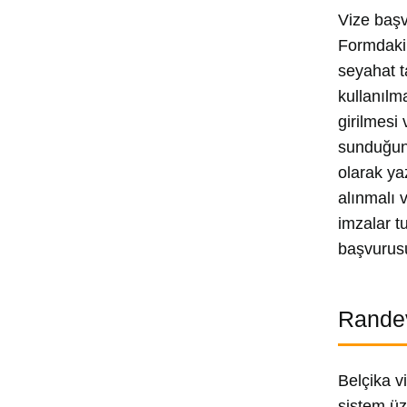
Vize başv
Formdaki 
seyahat t
kullanılm
girilmesi
sunduğunu
olarak ya
alınmalı 
imzalar t
başvurusu
Randev
Belçika v
sistem ü