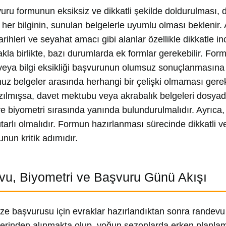
uru formunun eksiksiz ve dikkatli şekilde doldurulması, d
her bilginin, sunulan belgelerle uyumlu olması beklenir. A
arihleri ve seyahat amacı gibi alanlar özellikle dikkatle 
akla birlikte, bazı durumlarda ek formlar gerekebilir. Form
 veya bilgi eksikliği başvurunun olumsuz sonuçlanmasına yo
z belgeler arasında herhangi bir çelişki olmaması gerekli
zılmışsa, davet mektubu veya akrabalık belgeleri dosyada 
ve biyometri sırasında yanında bulundurulmalıdır. Ayrıca,
utarlı olmalıdır. Formun hazırlanması sürecinde dikkatli ve
nun kritik adımıdır.
u, Biyometri ve Başvuru Günü Akışı
ize başvurusu için evraklar hazırlandıktan sonra randevu
zerinden alınmakta olup, yoğun sezonlarda erken planl