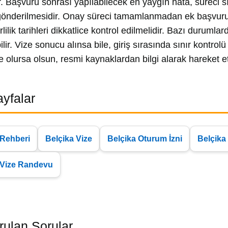
ilir. Başvuru sonrası yapılabilecek en yaygın hata, süreci
önderilmesidir. Onay süreci tamamlanmadan ek başvuru y
lilik tarihleri dikkatlice kontrol edilmelidir. Bazı durumla
bilir. Vize sonucu alınsa bile, giriş sırasında sınır kontr
 olursa olsun, resmi kaynaklardan bilgi alarak hareket 
Sayfalar
 Rehberi
Belçika Vize
Belçika Oturum İzni
Belçika
 Vize Randevu
rulan Sorular