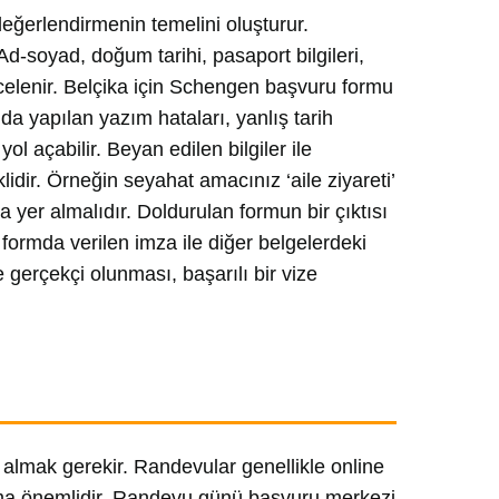
eğerlendirmenin temelini oluşturur.
d-soyad, doğum tarihi, pasaport bilgileri,
incelenir. Belçika için Schengen başvuru formu
da yapılan yazım hataları, yanlış tarih
l açabilir. Beyan edilen bilgiler ile
dir. Örneğin seyahat amacınız ‘aile ziyareti’
yer almalıdır. Doldurulan formun bir çıktısı
 formda verilen imza ile diğer belgelerdeki
 gerçekçi olunması, başarılı bir vize
 almak gerekir. Randevular genellikle online
ama önemlidir. Randevu günü başvuru merkezi