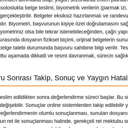
soloslukta belge teslimi, biyometrik verilerin (parmak izi,
erçekleştirilir. Belgeler eksiksiz hazırlanmalı ve rande
ıdır. Biyometri, başvurunun kişiye özel doğrulamasını sağl
yometriniz olsa bile tekrar istenebileceğinden, çağrı ya
ırasında dosyanın fiziksel biçimi, orijinal belgelerin sun
k belge talebi durumunda başvuru sahibine bilgi verilir. T
r. Bu aşamada dikkatli ve resmi davranmak, sürecin sağlıkl
u Sonrası Takip, Sonuç ve Yaygın Hatal
eslim edildikten sonra değerlendirme süreci başlar. Bu sür
değişebilir. Sonuçlar online sistemlerden takip edilebili
r. Değerlendirmenin olumlu sonuçlanması, sunulan dosyanın 
n ret ile sonuçlanması halinde, gerekçeli ret mektubu su