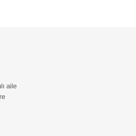
ı aile
re