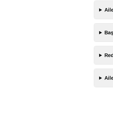
Ail
Baş
Red
Ail