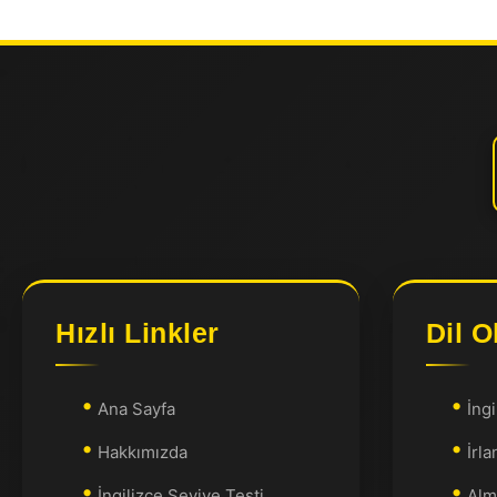
Hızlı Linkler
Dil O
Ana Sayfa
İngi
Hakkımızda
İrla
İngilizce Seviye Testi
Alm