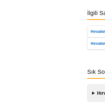
İlgili 
Hırvati
Hırvati
Sık So
Hır