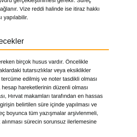
şvuru gerçekleştirilmesi gerekir. Süreç
ğlanır. Vize reddi halinde ise itiraz hakkı
yapılabilir.
lecekler
ereken birçok husus vardır. Öncelikle
lardaki tutarsızlıklar veya eksiklikler
 tercüme edilmiş ve noter tasdikli olması
a hesap hareketlerinin düzenli olması
ası, Hırvat makamları tarafından en hassas
irişin belirtilen süre içinde yapılması ve
reç boyunca tüm yazışmalar arşivlenmeli,
k alınması sürecin sorunsuz ilerlemesine