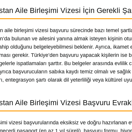
stan Aile Birleşimi Vizesi İçin Gerekli Şar
n aile birleşimi vizesi başvuru sürecinde bazı temel şartla
an’da bulunan ve ailesini yanına almak isteyen kişinin otu
hip olduğunu belgeleyebilmesi beklenir. Ayrıca, ikamet ed
ması gerekir. Türkiye’den başvuru yapacak kişilerin ise b
elerle ispatlamaları şarttır. Bu belgeler arasında evlilik
 Ayrıca başvurucuların sabıka kaydı temiz olmalı ve sağlık
, entegrasyon şartı olarak dil yeterliliği veya kültürel uy
istan Aile Birleşimi Vizesi Başvuru Evrak
eşimi vizesi başvurularında eksiksiz ve doğru hazırlanan 
geçerli pasaport (en az 1 yıl süreli), başvuru formu, biyom