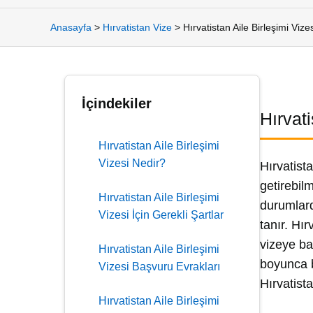
Anasayfa
>
Hırvatistan Vize
>
Hırvatistan Aile Birleşimi Vize
İçindekiler
Hırvati
Hırvatistan Aile Birleşimi
Vizesi Nedir?
Hırvatista
getirebil
Hırvatistan Aile Birleşimi
durumlard
Vizesi İçin Gerekli Şartlar
tanır. Hır
vizeye ba
Hırvatistan Aile Birleşimi
boyunca b
Vizesi Başvuru Evrakları
Hırvatist
Hırvatistan Aile Birleşimi