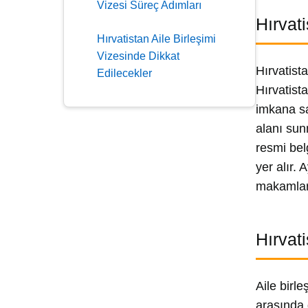
Vizesi Süreç Adımları
Hırvati
Hırvatistan Aile Birleşimi
Vizesinde Dikkat
Hırvatista
Edilecekler
Hırvatist
imkana sa
alanı sun
resmi belg
yer alır.
makamları
Hırvat
Aile birl
arasında 