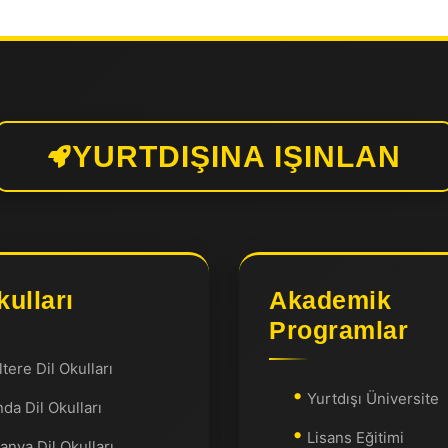
YURTDIŞINA IŞINLAN
kulları
Akademik
Programlar
ltere Dil Okulları
Yurtdışı Üniversite
nda Dil Okulları
Lisans Eğitimi
anya Dil Okulları