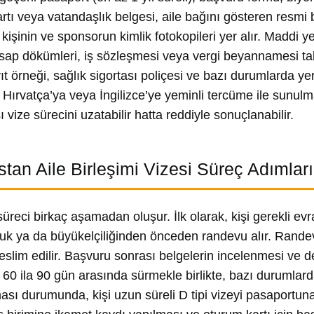
rtı veya vatandaşlık belgesi, aile bağını gösteren resmi b
kişinin ve sponsorun kimlik fotokopileri yer alır. Maddi ye
ap dökümleri, iş sözleşmesi veya vergi beyannamesi talep
t örneği, sağlık sigortası poliçesi ve bazı durumlarda yerl
e Hırvatça’ya veya İngilizce’ye yeminli tercüme ile sunul
 vize sürecini uzatabilir hatta reddiyle sonuçlanabilir.
istan Aile Birleşimi Vizesi Süreç Adımları
üreci birkaç aşamadan oluşur. İlk olarak, kişi gerekli evra
uk ya da büyükelçiliğinden önceden randevu alır. Randevu
teslim edilir. Başvuru sonrası belgelerin incelenmesi ve 
e 60 ila 90 gün arasında sürmekle birlikte, bazı durumlar
sı durumunda, kişi uzun süreli D tipi vizeyi pasaportuna iş