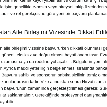
is birimine ikamet kaydı yapılması ve oturum kartı için ba
letişim genellikle e-posta veya bireysel takip üzerinden sa
adır ve ret gerekçesine göre yeni bir başvuru planlaması 
istan Aile Birleşimi Vizesinde Dikkat Edi
an aile birleşimi vizesine başvururken dikkatli olunması g
n güncel, eksiksiz ve doğru olması hayati önem taşır. Evrak
n uzamasına ya da reddine yol açabilir. Belgelerin yeminli
ir. Ayrıca maddi yeterliliğin belgelenmesi sırasında bank
. Başvuru sahibi ve sponsorun sabıka sicilinin temiz olm
 konular arasındadır. Vize alındıktan sonra Hırvatistan’a g
in başvurunun zamanında gerçekleştirilmesi gerekir. Sü
ılar saklanmalıdır. Gerektiğinde profesyonel danışmanlı
ayabilir.