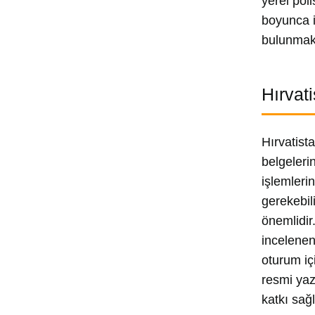
yerel pol
boyunca i
bulunmakt
Hırvat
Hırvatist
belgeleri
işlemleri
gerekebil
önemlidir
incelenen
oturum iç
resmi yaz
katkı sağl