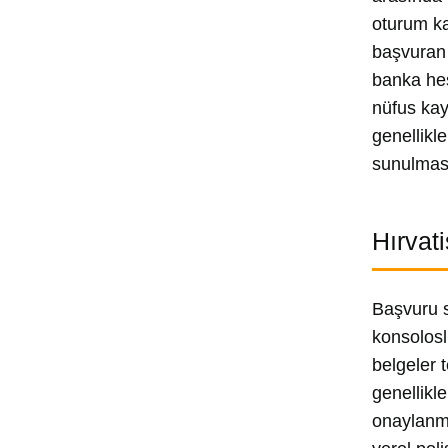
oturum ka
başvuran 
banka hes
nüfus kayı
genellikl
sunulması
Hırvat
Başvuru s
konsolosl
belgeler 
genellikl
onaylanma