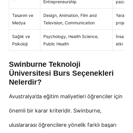
Entrepreneurship
pazarlam
Tasarım ve
Design, Animation, Film and
Yaratıcı 
Medya
Television, Communication
projeler
Sağlık ve
Psychology, Health Science,
İnsan dav
Psikoloji
Public Health
etki alan
Swinburne Teknoloji
Üniversitesi Burs Seçenekleri
Nelerdir?
Avustralya’da eğitim maliyetleri öğrenciler için
önemli bir karar kriteridir. Swinburne,
uluslararası öğrencilere yönelik farklı başarı