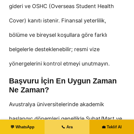
gideri ve OSHC (Overseas Student Health
Cover) kanıtı istenir. Finansal yeterlilik,
bölüme ve bireysel koşullara göre farklı
belgelerle desteklenebilir; resmi vize
yönergelerini kontrol etmeyi unutmayın.
Başvuru İçin En Uygun Zaman
Ne Zaman?
Avustralya üniversitelerinde akademik
başlangıç dönemleri genellikle Şubat/Mart ve
💬 WhatsApp
📞 Ara
💼 Teklif Al
Temmuz dönemleri etrafında yoğunlaşır. Bazı