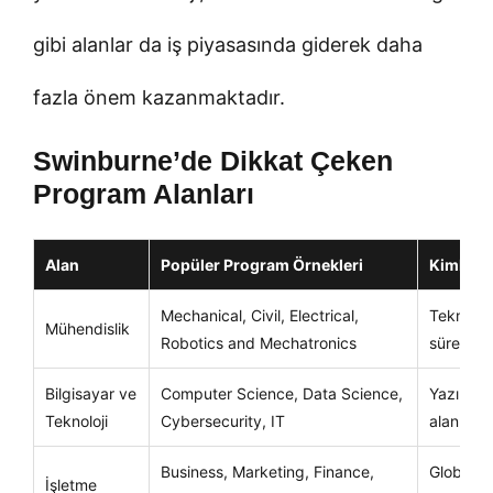
gibi alanlar da iş piyasasında giderek daha
fazla önem kazanmaktadır.
Swinburne’de Dikkat Çeken
Program Alanları
Alan
Popüler Program Örnekleri
Kimler İ
Mechanical, Civil, Electrical,
Teknik p
Mühendislik
Robotics and Mechatronics
süreçleri
Bilgisayar ve
Computer Science, Data Science,
Yazılım, 
Teknoloji
Cybersecurity, IT
alanları
Business, Marketing, Finance,
Global ş
İşletme