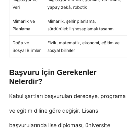
Veri
yapay zekâ, robotik
al
Mimarlık ve
Mimarlık, şehir planlama,
Po
Planlama
sürdürülebilir/hesaplamalı tasarım
be
Doğa ve
Fizik, matematik, ekonomi, eğitim ve
Ak
Sosyal Bilimler
sosyal bilimler
ka
Başvuru İçin Gerekenler
Nelerdir?
Kabul şartları başvurulan dereceye, programa
ve eğitim diline göre değişir. Lisans
başvurularında lise diploması, üniversite