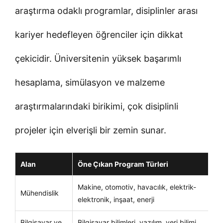
araştırma odaklı programlar, disiplinler arası
kariyer hedefleyen öğrenciler için dikkat
çekicidir. Üniversitenin yüksek başarımlı
hesaplama, simülasyon ve malzeme
araştırmalarındaki birikimi, çok disiplinli
projeler için elverişli bir zemin sunar.
Alan
Öne Çıkan Program Türleri
Ki
Makine, otomotiv, havacılık, elektrik-
Te
Mühendislik
elektronik, inşaat, enerji
ba
Bilgisayar ve
Bilgisayar bilimleri, yazılım, veri bilimi,
Te