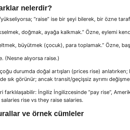
arklar nelerdir?
ükseliyorsa; “raise” ise bir şeyi bilerek, bir özne tara
yükselmek, doğmak, ayağa kalkmak.” Özne, eylemi kendi
yükseltmek, büyütmek (çocuk), para toplamak.” Özne, baş
se. (Nesne alıyorsa raise.)
ğu durumda doğal artışları (prices rise) anlatırken; hed
er de sık görünür; ancak transit/geçişsiz ayrımı değişme
 farklılaşabilir: İngiliz İngilizcesinde “pay rise”, Amer
salaries rise vs they raise salaries.
Kurallar ve örnek cümleler