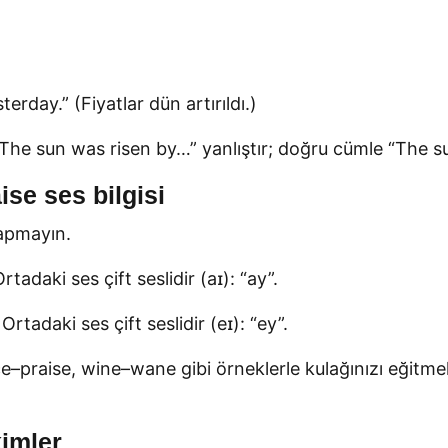
terday.” (Fiyatlar dün artırıldı.)
he sun was risen by…” yanlıştır; doğru cümle “The su
ise ses bilgisi
 yapmayın.
rtadaki ses çift seslidir (aɪ): “ay”.
Ortadaki ses çift seslidir (eɪ): “ey”.
rice–praise, wine–wane gibi örneklerle kulağınızı eğitm
imler