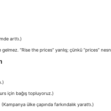
mde arttı.)
e gelmez. “Rise the prices” yanlış; çünkü “prices” nes
m
n.)
urs için bağış topluyoruz.)
(Kampanya ülke çapında farkındalık yarattı.)