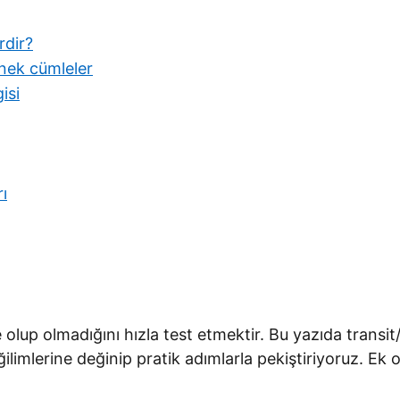
rdir?
örnek cümleler
isi
ı
olup olmadığını hızla test etmektir. Bu yazıda transit/
eğilimlerine değinip pratik adımlarla pekiştiriyoruz. Ek 