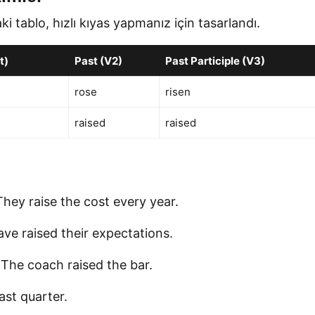
aki tablo, hızlı kıyas yapmanız için tasarlandı.
t)
Past (V2)
Past Participle (V3)
rose
risen
raised
raised
They raise the cost every year.
ave raised their expectations.
 The coach raised the bar.
ast quarter.