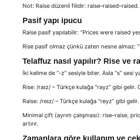
Not: Raise düzenli fiildir: raise–raised–raised.
Pasif yapı ipucu
Raise pasif yapılabilir: “Prices were raised yes
Rise pasif olmaz çünkü zaten nesne almaz: “T
Telaffuz nasıl yapılır? Rise ve ra
İki kelime de “-z” sesiyle biter. Asla “s” sesi
Rise: /raɪz/ – Türkçe kulağa “rayz” gibi gelir. O
Raise: /reɪz/ – Türkçe kulağa “reyz” gibi gelir. 
Minimal çift (ayrım çalışması): rise–raise, p
artırır.
Zamanlara göre kullanım ve çek