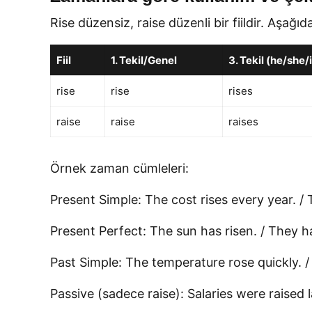
Rise düzensiz, raise düzenli bir fiildir. Aşağıd
Fiil
1. Tekil/Genel
3. Tekil (he/she/i
rise
rise
rises
raise
raise
raises
Örnek zaman cümleleri:
Present Simple: The cost rises every year. / 
Present Perfect: The sun has risen. / They h
Past Simple: The temperature rose quickly. /
Passive (sadece raise): Salaries were raised l