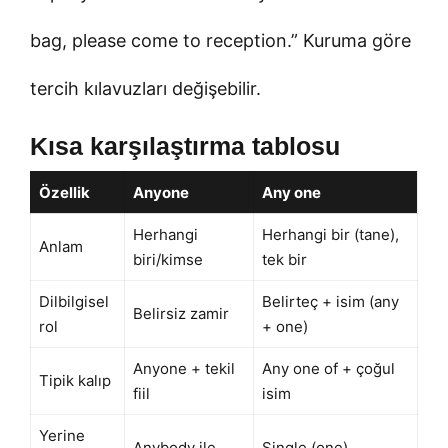
bag, please come to reception.” Kuruma göre
tercih kılavuzları değişebilir.
Kısa karşılaştırma tablosu
Özellik
Anyone
Any one
Herhangi
Herhangi bir (tane),
Anlam
biri/kimse
tek bir
Dilbilgisel
Belirteç + isim (any
Belirsiz zamir
rol
+ one)
Anyone + tekil
Any one of + çoğul
Tipik kalıp
fiil
isim
Yerine
Anybody ile
Single (one)