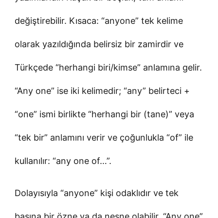
değiştirebilir. Kısaca: “anyone” tek kelime
olarak yazıldığında belirsiz bir zamirdir ve
Türkçede “herhangi biri/kimse” anlamına gelir.
“Any one” ise iki kelimedir; “any” belirteci +
“one” ismi birlikte “herhangi bir (tane)” veya
“tek bir” anlamını verir ve çoğunlukla “of” ile
kullanılır: “any one of…”.
Dolayısıyla “anyone” kişi odaklıdır ve tek
başına bir özne ya da nesne olabilir. “Any one”