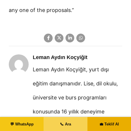
any one of the proposals.”
Leman Aydın Koçyiğit
Leman Aydın Koçyiğit, yurt dışı
eğitim danışmanıdır. Lise, dil okulu,
üniversite ve burs programları
konusunda 16 yıllık deneyime
💬 WhatsApp
📞 Ara
💼 Teklif Al
sahiptir. YÖK, Milli Eğitim Bakanlığı