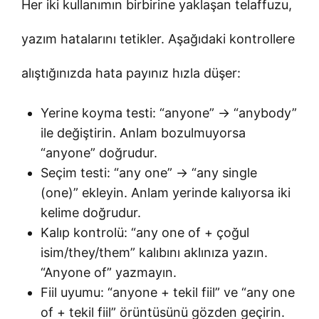
Her iki kullanımın birbirine yaklaşan telaffuzu,
yazım hatalarını tetikler. Aşağıdaki kontrollere
alıştığınızda hata payınız hızla düşer:
Yerine koyma testi: “anyone” → “anybody”
ile değiştirin. Anlam bozulmuyorsa
“anyone” doğrudur.
Seçim testi: “any one” → “any single
(one)” ekleyin. Anlam yerinde kalıyorsa iki
kelime doğrudur.
Kalıp kontrolü: “any one of + çoğul
isim/they/them” kalıbını aklınıza yazın.
“Anyone of” yazmayın.
Fiil uyumu: “anyone + tekil fiil” ve “any one
of + tekil fiil” örüntüsünü gözden geçirin.