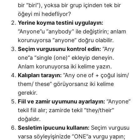
bir “biri”), yoksa bir grup içinden tek bir
öğeyi mi hedefliyor?
Yerine koyma testini uygulayın:
“Anyone”u “anybody” ile değiştirin; anlam
korunuyorsa “anyone” doğru olabilir.
Seçim vurgusunu kontrol edin:
“Any
one”a “single (one)” ekleyip deneyin.
Anlam korunuyorsa iki kelime yazın.
Kalıpları tarayın:
“Any one of + çoğul isim/
them/ these” görüyorsanız iki kelime
gerekir.
Fiil ve zamir uyumunu ayarlayın:
“Anyone”
tekil fiil alır; zamirde tekil “they/their”
doğaldır.
Sesletim ipucunu kullanın:
Seçim vurgusu
varsa söyleyişinizde “ONE”a vurgu yapın;