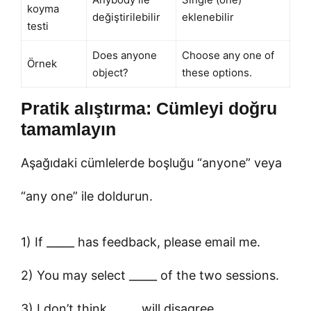
koyma
değiştirilebilir
eklenebilir
testi
Does anyone
Choose any one of
Örnek
object?
these options.
Pratik alıştırma: Cümleyi doğru
tamamlayın
Aşağıdaki cümlelerde boşluğu “anyone” veya
“any one” ile doldurun.
1) If _____ has feedback, please email me.
2) You may select _____ of the two sessions.
3) I don’t think _____ will disagree.