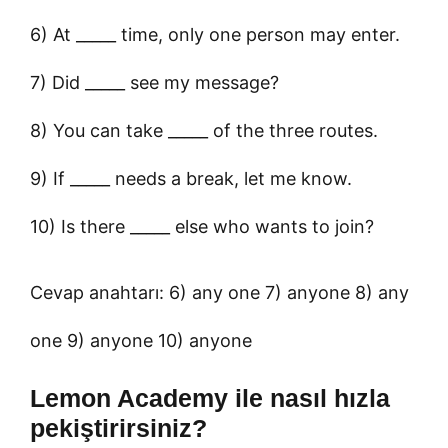
6) At _____ time, only one person may enter.
7) Did _____ see my message?
8) You can take _____ of the three routes.
9) If _____ needs a break, let me know.
10) Is there _____ else who wants to join?
Cevap anahtarı: 6) any one 7) anyone 8) any
one 9) anyone 10) anyone
Lemon Academy ile nasıl hızla
pekiştirirsiniz?