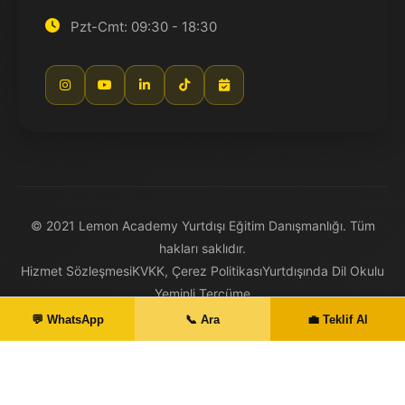
Pzt-Cmt: 09:30 - 18:30
© 2021 Lemon Academy Yurtdışı Eğitim Danışmanlığı. Tüm
hakları saklıdır.
Hizmet Sözleşmesi
KVKK, Çerez Politikası
Yurtdışında Dil Okulu
Yeminli Tercüme
💬 WhatsApp
📞 Ara
💼 Teklif Al