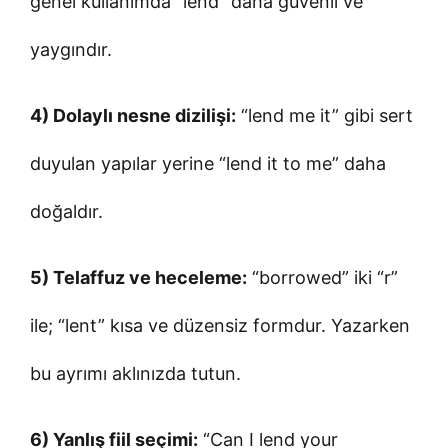
genel kullanımda “lend” daha güvenli ve
yaygındır.
4) Dolaylı nesne dizilişi:
“lend me it” gibi sert
duyulan yapılar yerine “lend it to me” daha
doğaldır.
5) Telaffuz ve heceleme:
“borrowed” iki “r”
ile; “lent” kısa ve düzensiz formdur. Yazarken
bu ayrımı aklınızda tutun.
6) Yanlış fiil seçimi:
“Can I lend your