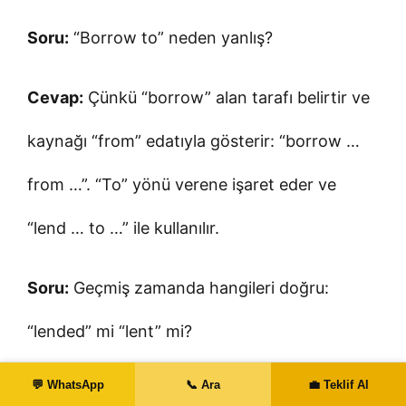
Soru:
“Borrow to” neden yanlış?
Cevap:
Çünkü “borrow” alan tarafı belirtir ve
kaynağı “from” edatıyla gösterir: “borrow …
from …”. “To” yönü verene işaret eder ve
“lend … to …” ile kullanılır.
Soru:
Geçmiş zamanda hangileri doğru:
“lended” mi “lent” mi?
💬 WhatsApp
📞 Ara
💼 Teklif Al
Cevap:
Doğru form “lent”tir. “lended”