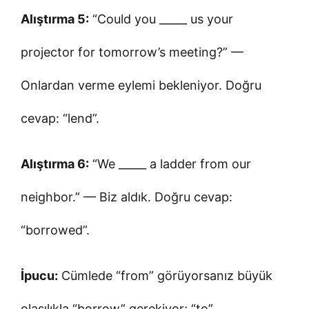
Alıştırma 5:
“Could you _____ us your
projector for tomorrow’s meeting?” —
Onlardan verme eylemi bekleniyor. Doğru
cevap: “lend”.
Alıştırma 6:
“We _____ a ladder from our
neighbor.” — Biz aldık. Doğru cevap:
“borrowed”.
İpucu:
Cümlede “from” görüyorsanız büyük
olasılıkla “borrow” gerekiyor; “to”