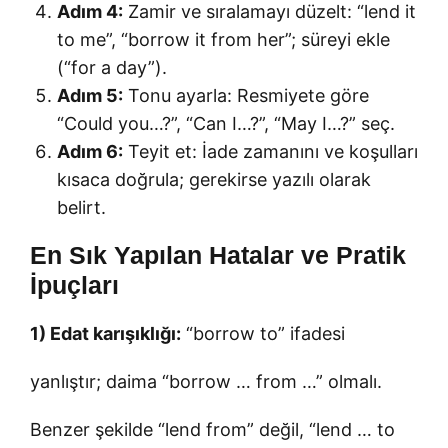
Adım 4:
Zamir ve sıralamayı düzelt: “lend it
to me”, “borrow it from her”; süreyi ekle
(“for a day”).
Adım 5:
Tonu ayarla: Resmiyete göre
“Could you…?”, “Can I…?”, “May I…?” seç.
Adım 6:
Teyit et: İade zamanını ve koşulları
kısaca doğrula; gerekirse yazılı olarak
belirt.
En Sık Yapılan Hatalar ve Pratik
İpuçları
1) Edat karışıklığı:
“borrow to” ifadesi
yanlıştır; daima “borrow … from …” olmalı.
Benzer şekilde “lend from” değil, “lend … to