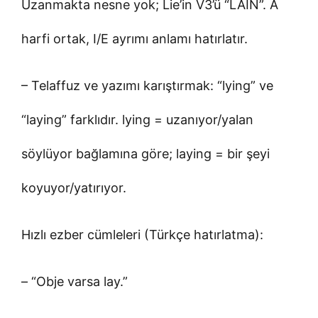
Uzanmakta nesne yok; Lie’in V3’ü “LAIN”. A
harfi ortak, I/E ayrımı anlamı hatırlatır.
– Telaffuz ve yazımı karıştırmak: “lying” ve
“laying” farklıdır. lying = uzanıyor/yalan
söylüyor bağlamına göre; laying = bir şeyi
koyuyor/yatırıyor.
Hızlı ezber cümleleri (Türkçe hatırlatma):
– “Obje varsa lay.”