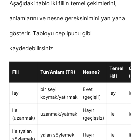
Aşağıdaki tablo iki fiilin temel çekimlerini,
anlamlarını ve nesne gereksinimini yan yana
gösterir. Tabloyu cep ipucu gibi
kaydedebilirsiniz.
Temel
Geç
Fiil
Tür/Anlam (TR)
Nesne?
Hâl
(V2)
bir şeyi
Evet
lay
lay
laid
koymak/yatırmak
(geçişli)
lie
Hayır
uzanmak/yatmak
lie
lay
(uzanmak)
(geçişsiz)
lie (yalan
yalan söylemek
Hayır
lie
lied
söylemek)