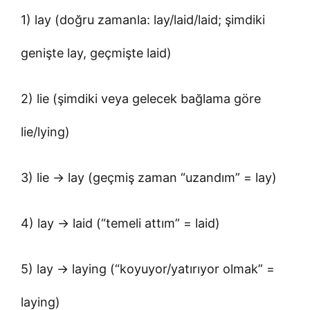
1) lay (doğru zamanla: lay/laid/laid; şimdiki
genişte lay, geçmişte laid)
2) lie (şimdiki veya gelecek bağlama göre
lie/lying)
3) lie → lay (geçmiş zaman “uzandım” = lay)
4) lay → laid (“temeli attım” = laid)
5) lay → laying (“koyuyor/yatırıyor olmak” =
laying)