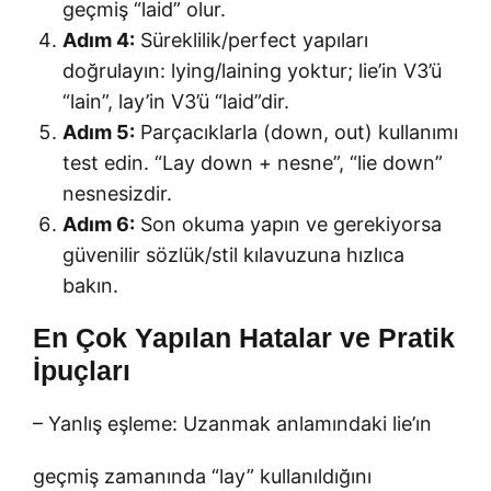
geçmiş “laid” olur.
Adım 4:
Süreklilik/perfect yapıları
doğrulayın: lying/laining yoktur; lie’in V3’ü
“lain”, lay’in V3’ü “laid”dir.
Adım 5:
Parçacıklarla (down, out) kullanımı
test edin. “Lay down + nesne”, “lie down”
nesnesizdir.
Adım 6:
Son okuma yapın ve gerekiyorsa
güvenilir sözlük/stil kılavuzuna hızlıca
bakın.
En Çok Yapılan Hatalar ve Pratik
İpuçları
– Yanlış eşleme: Uzanmak anlamındaki lie’ın
geçmiş zamanında “lay” kullanıldığını