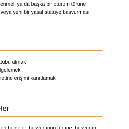
llenmeli ya da başka bir oturum türüne
ı veya yeni bir yasal statüye başvurması
ktubu almak
elgelemek
etine erişimi kanıtlamak
ler
n belgeler, başvurunun türüne, başvuran