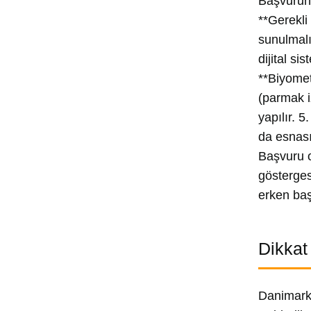
Başvurunu
**Gerekli
sunulmalı
dijital s
**Biyomet
(parmak i
yapılır. 
da esnası
Başvuru o
gösterges
erken başl
Dikkat
Danimarka