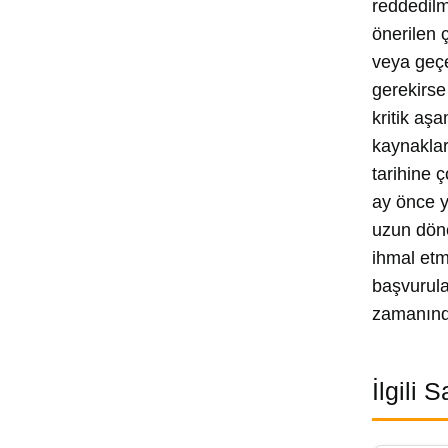
reddedilm
önerilen 
veya geçe
gerekirse
kritik aş
kaynaklar
tarihine 
ay önce y
uzun döne
ihmal etm
başvurula
zamanınd
İlgili 