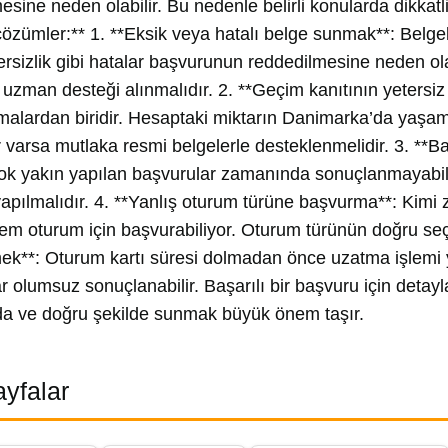
esine neden olabilir. Bu nedenle belirli konularda dikkatl
çözümler:** 1. **Eksik veya hatalı belge sunmak**: Belg
rsizlik gibi hatalar başvurunun reddedilmesine neden olab
 uzman desteği alınmalıdır. 2. **Geçim kanıtının yetersiz 
amalardan biridir. Hesaptaki miktarın Danimarka’da yaşam
 varsa mutlaka resmi belgelerle desteklenmelidir. 3. **
çok yakın yapılan başvurular zamanında sonuçlanmayabil
apılmalıdır. 4. **Yanlış oturum türüne başvurma**: Kimi 
m oturum için başvurabiliyor. Oturum türünün doğru seçil
ek**: Oturum kartı süresi dolmadan önce uzatma işlemi y
r olumsuz sonuçlanabilir. Başarılı bir başvuru için deta
a ve doğru şekilde sunmak büyük önem taşır.
Sayfalar