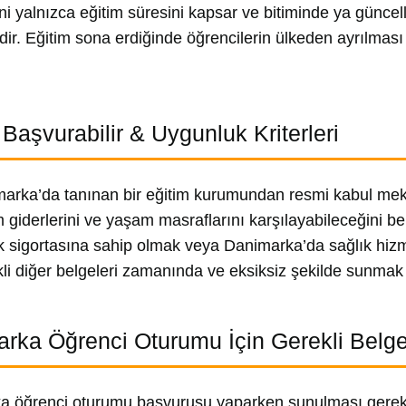
ni yalnızca eğitim süresini kapsar ve bitiminde ya günce
idir. Eğitim sona erdiğinde öğrencilerin ülkeden ayrılmas
 Başvurabilir & Uygunluk Kriterleri
arka’da tanınan bir eğitim kurumundan resmi kabul me
m giderlerini ve yaşam masraflarını karşılayabileceğini b
k sigortasına sahip olmak veya Danimarka’da sağlık hizm
li diğer belgeleri zamanında ve eksiksiz şekilde sunmak
rka Öğrenci Oturumu İçin Gerekli Belge
a öğrenci oturumu başvurusu yaparken sunulması gereke