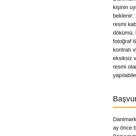
kişinin u
beklenir:
resmi kab
dökümü, b
fotoğraf 
kontratı v
eksiksiz 
resmi ola
yapılabile
Başvur
Danimark
ay önce b