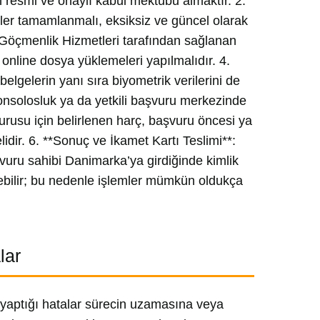
 resmi ve onaylı kabul mektubu almaktır. 2.
ler tamamlanmalı, eksiksiz ve güncel olarak
Göçmenlik Hizmetleri tarafından sağlanan
 online dosya yüklemeleri yapılmalıdır. 4.
belgelerin yanı sıra biyometrik verilerini de
 konsolosluk ya da yetkili başvuru merkezinde
rusu için belirlenen harç, başvuru öncesi ya
ir. 6. **Sonuç ve İkamet Kartı Teslimi**:
şvuru sahibi Danimarka’ya girdiğinde kimlik
rebilir; bu nedenle işlemler mümkün oldukça
lar
 yaptığı hatalar sürecin uzamasına veya