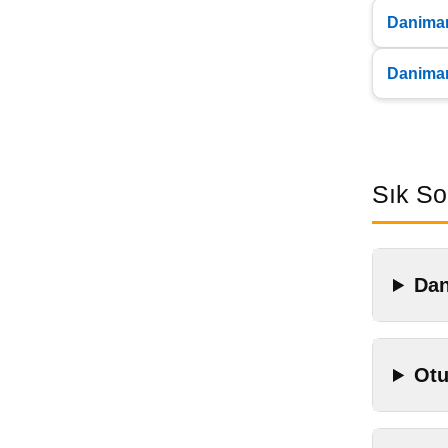
Danimar
Danimar
Sık So
Dan
Otu