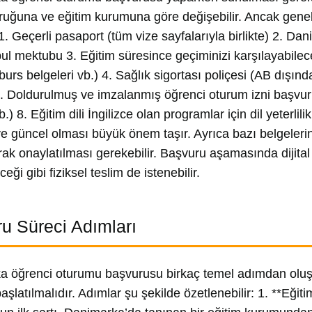
yruğuna ve eğitim kurumuna göre değişebilir. Ancak genel
 1. Geçerli pasaport (tüm vize sayfalarıyla birlikte) 2. 
ul mektubu 3. Eğitim süresince geçiminizi karşılayabilec
urs belgeleri vb.) 4. Sağlık sigortası poliçesi (AB dışınd
6. Doldurulmuş ve imzalanmış öğrenci oturum izni başvuru
b.) 8. Eğitim dili İngilizce olan programlar için dil yeterl
ve güncel olması büyük önem taşır. Ayrıca bazı belgeleri
rak onaylatılması gerekebilir. Başvuru aşamasında dijita
ceği gibi fiziksel teslim de istenebilir.
u Süreci Adımları
a öğrenci oturumu başvurusu birkaç temel adımdan olu
aşlatılmalıdır. Adımlar şu şekilde özetlenebilir: 1. **Eğ