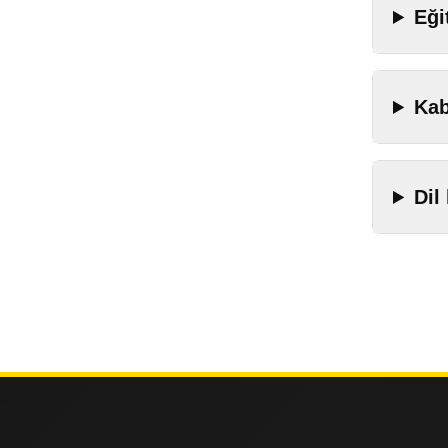
Eği
Kab
Dil