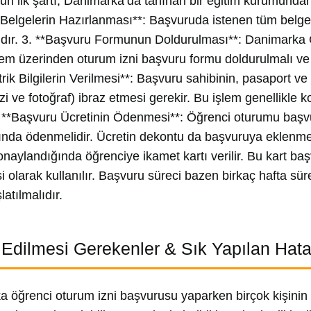
n ilk şartı, Danimarka’da tanınan bir eğitim kurumundan
 Belgelerin Hazırlanması**: Başvuruda istenen tüm belge
dır. 3. **Başvuru Formunun Doldurulması**: Danimarka 
istem üzerinden oturum izni başvuru formu doldurulmalı ve
rik Bilgilerin Verilmesi**: Başvuru sahibinin, pasaport ve 
zi ve fotoğraf) ibraz etmesi gerekir. Bu işlem genellikle
5. **Başvuru Ücretinin Ödenmesi**: Öğrenci oturumu başvu
nda ödenmelidir. Ücretin dekontu da başvuruya eklenmelid
naylandığında öğrenciye ikamet kartı verilir. Bu kart ba
i olarak kullanılır. Başvuru süreci bazen birkaç hafta sü
atılmalıdır.
 Edilmesi Gerekenler & Sık Yapılan Hata
 öğrenci oturum izni başvurusu yaparken birçok kişinin