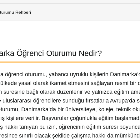
turumu Rehberi
rka Öğrenci Oturumu Nedir?
 öğrenci oturumu, yabancı uyruklu kişilerin Danimarka’da
ülkede yasal olarak ikamet etmesini sağlayan resmi bir ot
 süresine bağlı olarak düzenlenir ve yalnızca eğitim amac
e uluslararası öğrencilere sunduğu fırsatlarla Avrupa’da sı
turumu, Danimarka’da bir üniversiteye, koleje, teknik ok
ış kişilere verilir. Başvurular çoğunlukla eğitim başlam
lış hakkı tanıyan bu izin, öğrencinin eğitim süresi boyunc
resince sınırlı olacak şekilde çalışma hakkı da mümkündür