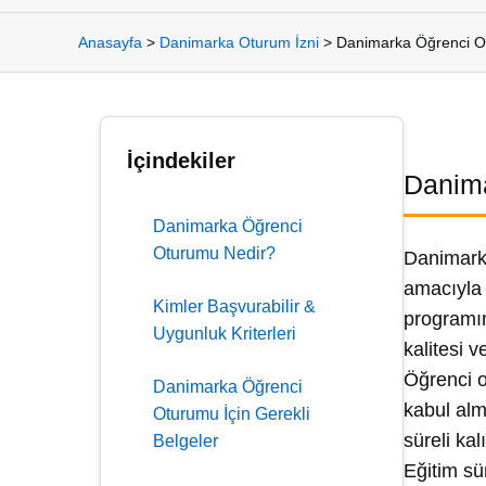
Anasayfa
>
Danimarka Oturum İzni
>
Danimarka Öğrenci O
İçindekiler
Danima
Danimarka Öğrenci
Oturumu Nedir?
Danimarka
amacıyla 
Kimler Başvurabilir &
programın
Uygunluk Kriterleri
kalitesi v
Öğrenci o
Danimarka Öğrenci
kabul alm
Oturumu İçin Gerekli
süreli ka
Belgeler
Eğitim sü