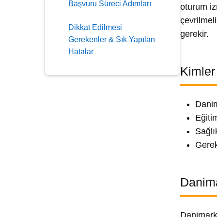
Başvuru Süreci Adımları
oturum iz
çevrilmel
Dikkat Edilmesi
gerekir.
Gerekenler & Sık Yapılan
Hatalar
Kimler
Danim
Eğiti
Sağlı
Gerek
Danima
Danimark