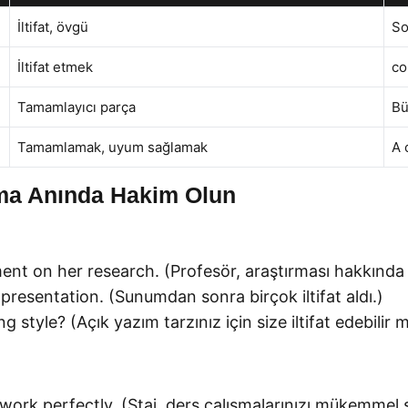
İltifat, övgü
So
İltifat etmek
co
Tamamlayıcı parça
Bü
Tamamlamak, uyum sağlamak
A 
ma Anında Hakim Olun
nt on her research. (Profesör, araştırması hakkında on
resentation. (Sunumdan sonra birçok iltifat aldı.)
style? (Açık yazım tarzınız için size iltifat edebilir 
rk perfectly. (Staj, ders çalışmalarınızı mükemmel 