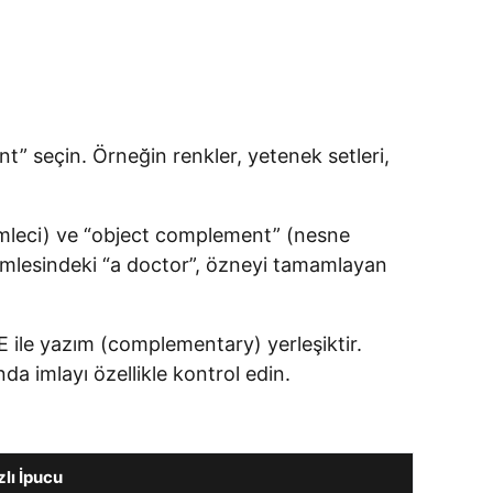
t” seçin. Örneğin renkler, yetenek setleri,
tümleci) ve “object complement” (nesne
 cümlesindeki “a doctor”, özneyi tamamlayan
E ile yazım (complementary) yerleşiktir.
 imlayı özellikle kontrol edin.
zlı İpucu