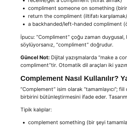
receive/get a compliment (iltifat almak)
compliment someone on something (birini
return the compliment (iltifatı karşılamak/
a backhanded/left-handed compliment (ört
İpucu: “Compliment” çoğu zaman duygusal, kişi
söylüyorsanız, “compliment” doğrudur.
Güncel Not:
Dijital yazışmalarda “make a com
compliment”tir. Otomatik dil araçları iki yaz
Complement Nasıl Kullanılır? Ya
“Complement” isim olarak “tamamlayıcı”; fiil 
birbirini bütünleştirmesini ifade eder. Tasar
Tipik kalıplar:
complement something (bir şeyi tamaml