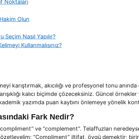
f Noktaları
 Hakim Olun
 Seçim Nasıl Yapılır?
elimeyi Kullanmalısınız?
meyi karıştırmak, akıcılığı ve profesyonel tonu anında 
karışıklığı kalıcı biçimde çözeceksiniz. Güncel örnekle
akademik yazımda puan kaybını önlemeye yönelik kontr
sındaki Fark Nedir?
ili: “compliment” ve “complement”. Telaffuzları nerede
etleyelim: “Compliment” iltifat, övgü demektir; birini 