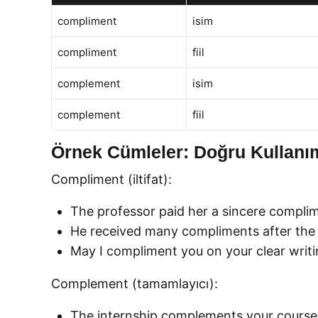
compliment
isim
compliment
fiil
complement
isim
complement
fiil
Örnek Cümleler: Doğru Kullanı
Compliment (iltifat):
The professor paid her a sincere complime
He received many compliments after the p
May I compliment you on your clear writing 
Complement (tamamlayıcı):
The internship complements your coursewo