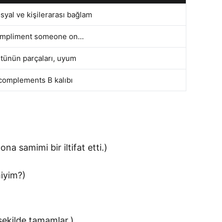
syal ve kişilerarası bağlam
mpliment someone on…
tünün parçaları, uyum
complements B kalıbı
a samimi bir iltifat etti.)
miyim?)
şekilde tamamlar.)