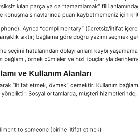
ksiz kılan parça ya da “tamamlamak” fiili anlamındadı
 konuşma sınavlarında puan kaybetmemeniz için krit
ophone). Ayrıca “complimentary” (ücretsiz/iltifat içe
karışıklık sıktır; bağlama göre doğru yazımı seçmek ger
me seçimi hatalarından dolayı anlam kaybı yaşamamal
nım bağlamı, örnek cümleler ve hızlı ipuçlarıyla derinle
lamı ve Kullanım Alanları
l olarak “iltifat etmek, övmek” demektir. Kullanım bağl
ne yöneliktir. Sosyal ortamlarda, müşteri hizmetlerinde,
ment to someone (birine iltifat etmek)