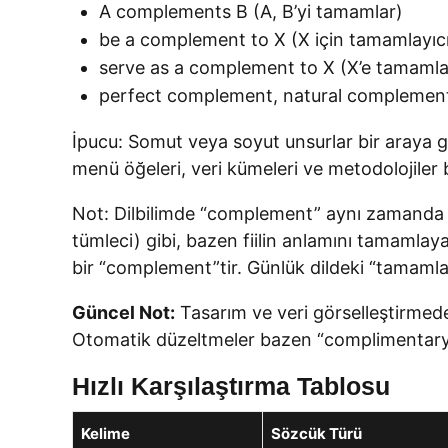
A complements B (A, B’yi tamamlar)
be a complement to X (X için tamamlayıc
serve as a complement to X (X’e tamamlay
perfect complement, natural complement;
İpucu: Somut veya soyut unsurlar bir araya g
menü öğeleri, veri kümeleri ve metodolojiler 
Not: Dilbilimde “complement” aynı zamanda b
tümleci) gibi, bazen fiilin anlamını tamamlay
bir “complement”tir. Günlük dildeki “tamamlayı
Güncel Not:
Tasarım ve veri görselleştirmede
Otomatik düzeltmeler bazen “complimentary” 
Hızlı Karşılaştırma Tablosu
Kelime
Sözcük Türü