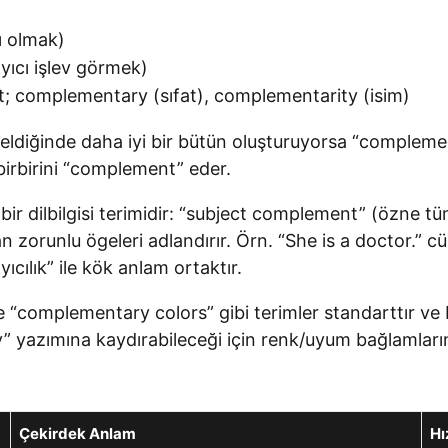
ı olmak)
ıcı işlev görmek)
 complementary (sıfat), complementarity (isim)
eldiğinde daha iyi bir bütün oluşturuyorsa “complemen
birbirini “complement” eder.
ir dilbilgisi terimidir: “subject complement” (özne 
an zorunlu ögeleri adlandırır. Örn. “She is a doctor.”
cılık” ile kök anlam ortaktır.
 “complementary colors” gibi terimler standarttır ve 
yazımına kaydırabileceği için renk/uyum bağlamlarında
Çekirdek Anlam
Hı