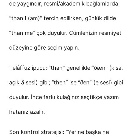
de yaygındır; resmi/akademik bağlamlarda
“than I (am)” tercih edilirken, günlük dilde
“than me” çok duyulur. Cümlenizin resmiyet
düzeyine göre seçim yapın.
Telâffuz ipucu: “than” genellikle “ðæn” (kısa,
açık ä sesi) gibi; “then” ise “ðen” (e sesi) gibi
duyulur. İnce farkı kulağınız seçtikçe yazım
hatanız azalır.
Son kontrol stratejisi: “Yerine başka ne