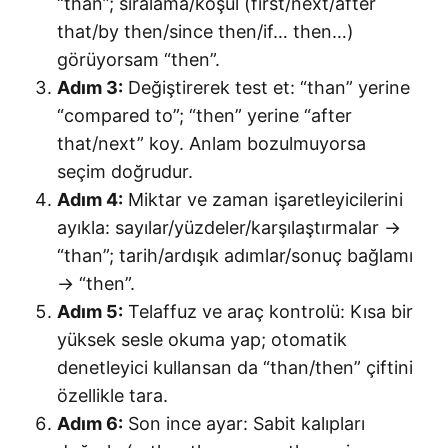
“than”; sıralama/koşul (first/next/after
that/by then/since then/if… then…)
görüyorsam “then”.
Adım 3:
Değiştirerek test et: “than” yerine
“compared to”; “then” yerine “after
that/next” koy. Anlam bozulmuyorsa
seçim doğrudur.
Adım 4:
Miktar ve zaman işaretleyicilerini
ayıkla: sayılar/yüzdeler/karşılaştırmalar →
“than”; tarih/ardışık adımlar/sonuç bağlamı
→ “then”.
Adım 5:
Telaffuz ve araç kontrolü: Kısa bir
yüksek sesle okuma yap; otomatik
denetleyici kullansan da “than/then” çiftini
özellikle tara.
Adım 6:
Son ince ayar: Sabit kalıpları