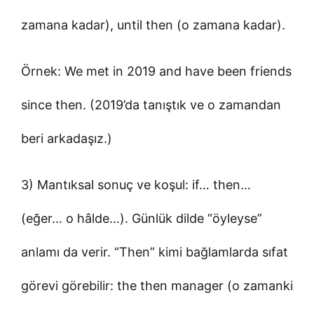
zamana kadar), until then (o zamana kadar).
Örnek: We met in 2019 and have been friends
since then. (2019’da tanıştık ve o zamandan
beri arkadaşız.)
3) Mantıksal sonuç ve koşul: if… then…
(eğer… o hâlde…). Günlük dilde “öyleyse”
anlamı da verir. “Then” kimi bağlamlarda sıfat
görevi görebilir: the then manager (o zamanki