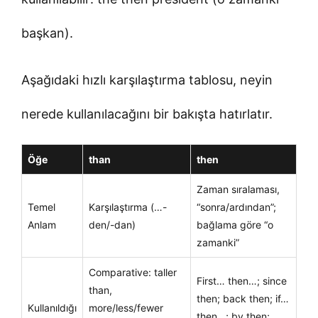
başkan).
Aşağıdaki hızlı karşılaştırma tablosu, neyin
nerede kullanılacağını bir bakışta hatırlatır.
Öğe
than
then
Zaman sıralaması,
Temel
Karşılaştırma (…-
“sonra/ardından”;
Anlam
den/-dan)
bağlama göre “o
zamanki”
Comparative: taller
First… then…; since
than,
then; back then; if…
Kullanıldığı
more/less/fewer
then…; by then;