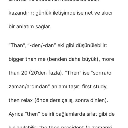
kazandırır; günlük iletişimde ise net ve akıcı
bir anlatım sağlar.
“Than”, “-den/-dan” eki gibi düşünülebilir:
bigger than me (benden daha büyük), more
than 20 (20’den fazla). “Then” ise “sonra/o
zaman/ardından” anlamı taşır: first study,
then relax (önce ders çalış, sonra dinlen).
Ayrıca “then” belirli bağlamlarda sıfat gibi de
kullanılabilir: the then president (o zamanki