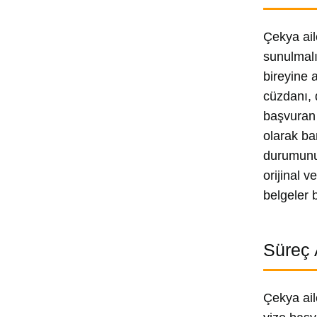
Çekya ail
sunulmalı
bireyine a
cüzdanı, 
başvuran 
olarak ba
durumunu 
orijinal 
belgeler 
Süreç 
Çekya aile