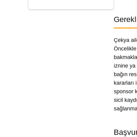
Gerekli
Çekya ail
Öncelikle
bakmakla 
iznine ya
bağın res
kararları
sponsor k
sicil kayd
sağlanmam
Başvur