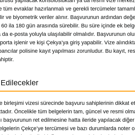
urusu yapılacak konsolosluktan ya da resmi vize merkez
 tüm evraklar hazırlanmalı ve gerekli tercümeler tamam
ilir ve biyometrik veriler alınır. Başvurunun ardından de
e 60 ila 180 gün arasında sürebilir. Bu süre içinde ek belg
a da e-posta yoluyla ulaşılabilir olmalıdır. Başvurunun o
porta işlenir ve kişi Çekya’ya giriş yapabilir. Vize alınd
bancılar polisine kayıt yapılması zorunludur. Bu kayıt, r
iptir.
 Edilecekler
e birleşimi vizesi sürecinde başvuru sahiplerinin dikkat
adır. Öncelikle tüm belgelerin tam, güncel ve resmi olması
 başvurunun ret edilmesine hatta ileride yapılacak diğer
 Belgelerin Çekçe’ye tercümesi ve bazı durumlarda noter o