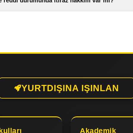
e reddi durumunda itiraz hakkım var mı?
YURTDIŞINA IŞINLAN
kulları
Akademik