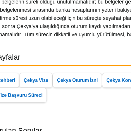
i belgelerin süreli olduğu unutulmamalıdır; bu belgeler gen
elgelenmesi sırasında banka hesaplarının yeterli bakiye
irme süresi uzun olabileceği için bu süreçte seyahat pla
n sonra Çekya’ya ulaşıldığında oturum kaydı yapılmadan
amalıdır. Tüm sürecin dikkatli ve uyumlu yürütülmesi, ba
Sayfalar
ehberi
Çekya Vize
Çekya Oturum İzni
Çekya Kon
ize Başvuru Süreci
rulan Sorular