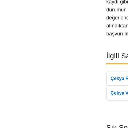
kaydı gib
durumun b
değerlend
alındıkta
başvurulm
İlgili 
Çekya R
Çekya V
Sık So