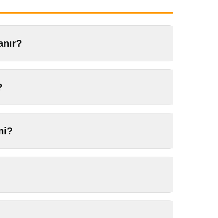
anır?
?
mi?