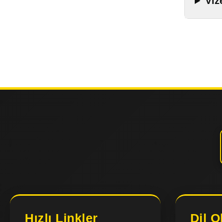
Viz
Hızlı Linkler
Dil O