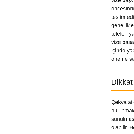
vize başv
öncesinde
teslim ed
genellikl
telefon y
vize pasa
içinde ya
öneme sah
Dikkat
Çekya ail
bulunmakt
sunulması
olabilir.