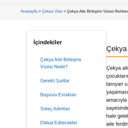
Anasayfa
>
Çekya Vize
>
Çekya Aile Birleşimi Vizesi Rehber
İçindekiler
Çekya 
Çekya Aile Birleşimi
Vizesi Nedir?
Çekya ail
çocukları
Gerekli Şartlar
tanıyan uz
yaşamasın
Başvuru Evrakları
amacıyla 
sayesinde
Süreç Adımları
hale gele
Dikkat Edilecekler
aile ferd