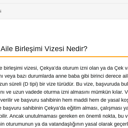
i
Aile Birleşimi Vizesi Nedir?
e birleşimi vizesi, Çekya’da oturum izni olan ya da Çek vat
nı veya bazı durumlarda anne baba gibi birinci derece aile
un süreli (D tipi) bir vize türüdür. Bu vize, başvuruda bul
ı ve uzun vadede oturma izni almasını mümkün kılar. Vize
verilir ve başvuru sahibinin hem maddi hem de yasal koşu
 başvuru sahibinin Çekya’da eğitim alması, çalışması 
bilir. Ancak unutulmaması gereken en önemli nokta, bu 
inin oturumunun ya da vatandaşlığının yasal olarak geçerli