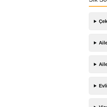
Çek
Ail
Ail
Evl