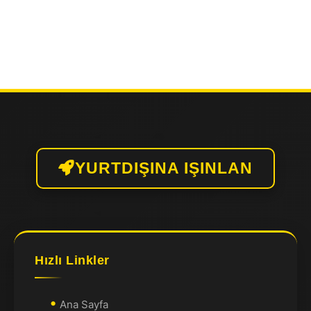
Bath ‘da Yapılacak 16
Harika Şey
YURTDIŞINA IŞINLAN
Hızlı Linkler
Ana Sayfa