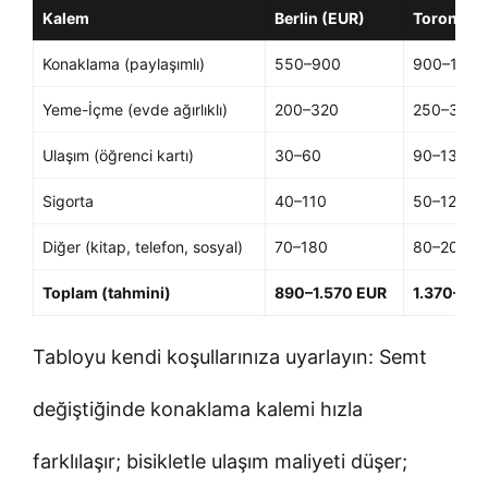
Kalem
Berlin (EUR)
Toronto 
Konaklama (paylaşımlı)
550–900
900–1.40
Yeme-İçme (evde ağırlıklı)
200–320
250–380
Ulaşım (öğrenci kartı)
30–60
90–130
Sigorta
40–110
50–120
Diğer (kitap, telefon, sosyal)
70–180
80–200
Toplam (tahmini)
890–1.570 EUR
1.370–2.
Tabloyu kendi koşullarınıza uyarlayın: Semt
değiştiğinde konaklama kalemi hızla
farklılaşır; bisikletle ulaşım maliyeti düşer;