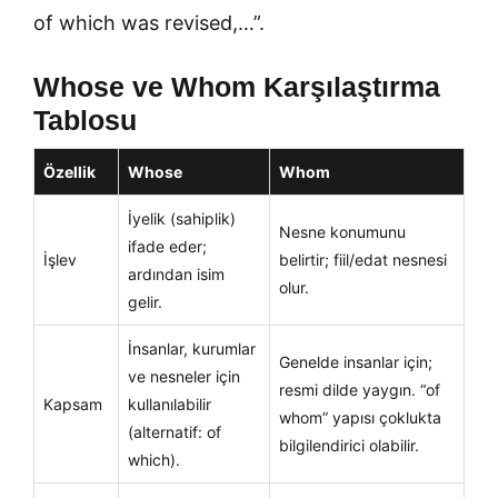
of which was revised,…”.
Whose ve Whom Karşılaştırma
Tablosu
Özellik
Whose
Whom
İyelik (sahiplik)
Nesne konumunu
ifade eder;
İşlev
belirtir; fiil/edat nesnesi
ardından isim
olur.
gelir.
İnsanlar, kurumlar
Genelde insanlar için;
ve nesneler için
resmi dilde yaygın. “of
Kapsam
kullanılabilir
whom” yapısı çoklukta
(alternatif: of
bilgilendirici olabilir.
which).