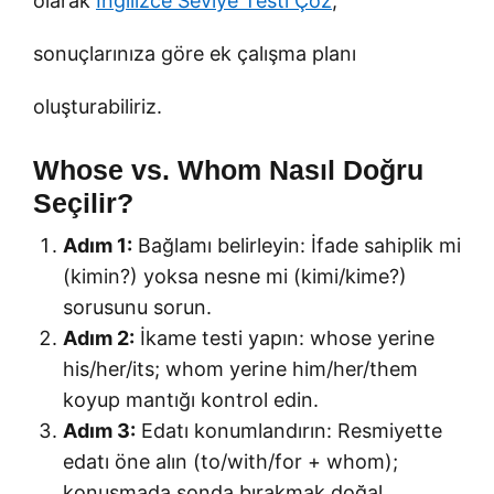
olarak
İngilizce Seviye Testi Çöz
;
sonuçlarınıza göre ek çalışma planı
oluşturabiliriz.
Whose vs. Whom Nasıl Doğru
Seçilir?
Adım 1:
Bağlamı belirleyin: İfade sahiplik mi
(kimin?) yoksa nesne mi (kimi/kime?)
sorusunu sorun.
Adım 2:
İkame testi yapın: whose yerine
his/her/its; whom yerine him/her/them
koyup mantığı kontrol edin.
Adım 3:
Edatı konumlandırın: Resmiyette
edatı öne alın (to/with/for + whom);
konuşmada sonda bırakmak doğal.