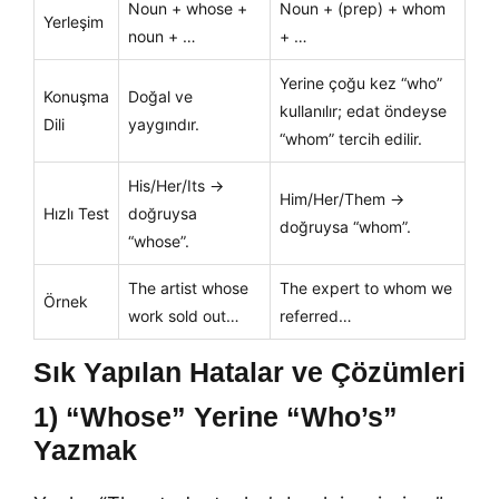
Noun + whose +
Noun + (prep) + whom
Yerleşim
noun + …
+ …
Yerine çoğu kez “who”
Konuşma
Doğal ve
kullanılır; edat öndeyse
Dili
yaygındır.
“whom” tercih edilir.
His/Her/Its →
Him/Her/Them →
Hızlı Test
doğruysa
doğruysa “whom”.
“whose”.
The artist whose
The expert to whom we
Örnek
work sold out…
referred…
Sık Yapılan Hatalar ve Çözümleri
1) “Whose” Yerine “Who’s”
Yazmak