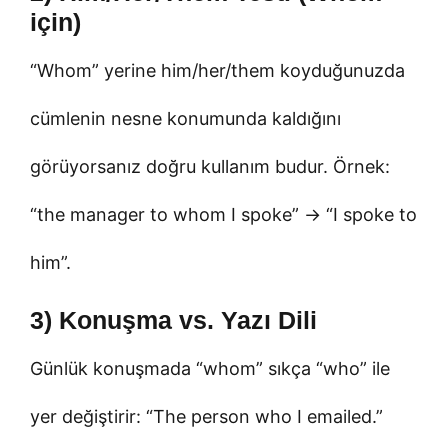
için)
“Whom” yerine him/her/them koyduğunuzda
cümlenin nesne konumunda kaldığını
görüyorsanız doğru kullanım budur. Örnek:
“the manager to whom I spoke” → “I spoke to
him”.
3) Konuşma vs. Yazı Dili
Günlük konuşmada “whom” sıkça “who” ile
yer değiştirir: “The person who I emailed.”