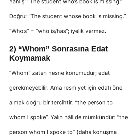
Yanlış: “The student who’s book is missing.”
Doğru: “The student whose book is missing.”
“Who’s” = “who is/has”; iyelik vermez.
2) “Whom” Sonrasına Edat
Koymamak
“Whom” zaten nesne konumudur; edat
gerekmeyebilir. Ama resmiyet için edatı öne
almak doğru bir tercihtir: “the person to
whom I spoke”. Yalın hâli de mümkündür: “the
person whom I spoke to” (daha konuşma