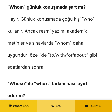
“Whom” günlük konuşmada şart mı?
Hayır. Günlük konuşmada çoğu kişi “who”
kullanır. Ancak resmi yazım, akademik
metinler ve sınavlarda “whom” daha
uygundur; özellikle “to/with/for/about” gibi
edatlardan sonra.
“Whose” ile “who’s” farkını nasıl ayırt
ederim?
💬 WhatsApp
📞 Ara
💼 Teklif Al
“Whose” iyelik bildirir ve ardından isim gelir.