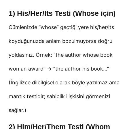
1) His/Her/Its Testi (Whose için)
Cümlenizde “whose” geçtiği yere his/her/its
koyduğunuzda anlam bozulmuyorsa doğru
yoldasınız. Örnek: “the author whose book
won an award” → “the author his book…”
(İngilizce dilbilgisel olarak böyle yazılmaz ama
mantık testidir; sahiplik ilişkisini görmenizi
sağlar.)
2) Him/Her/Them Testi (Whom