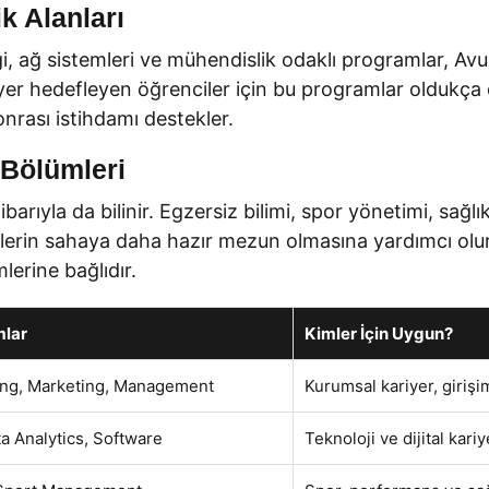
ik Alanları
tiği, ağ sistemleri ve mühendislik odaklı programlar, A
riyer hedefleyen öğrenciler için bu programlar oldukça c
nrası istihdamı destekler.
 Bölümleri
tibarıyla da bilinir. Egzersiz bilimi, spor yönetimi, sağ
erin sahaya daha hazır mezun olmasına yardımcı olur.
erine bağlıdır.
mlar
Kimler İçin Uygun?
ing, Marketing, Management
Kurumsal kariyer, giriş
a Analytics, Software
Teknoloji ve dijital kari