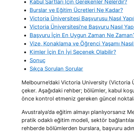
Kabul Şartları İçin Gerekenler Nelerdir?
Burslar ve Eğitim Ücretleri Ne Kadar?
Victoria Üniversitesi Başvurusu Nasıl Yapıl
Victoria Üniversitesi’ne Başvuru Nasıl Yapı
Başvuru İçin En Uygun Zaman Ne Zaman
Vize, Konaklama ve Öğrenci Yaşamı Nasıl 
Kimler İçin En İyi Seçenek Olabilir?
Sonuç
Sıkça Sorulan Sorular
Melbourne’daki Victoria University (Victoria Ü
çeker. Aşağıdaki rehber; bölümler, kabul koş
önce kontrol etmeniz gereken güncel noktala
Avustralya’da eğitim almayı planlıyorsanız Mel
pratik odaklı eğitim modeli, sektör bağlantıl
rehberde bölümlerden burslara, başvuru adıml