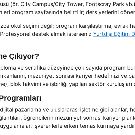
üsü (ör. City Campus/City Tower, Footscray Park vb.)
mleri program sayfasında belirtilir; ders yerlerini dö
 okul seçimi değil; program karşılaştırma, evrak hazır
Profesyonel destek almak isterseniz
Yurtdışı Eğitim 
ne Çıkıyor?
, diploma ve sertifika düzeyinde çok sayıda program 
e imkanlarını, mezuniyet sonrası kariyer hedefinizi ve b
, blok takvimi ve işbirliği yapılan sektör kuruluşları d
Programları
dijital pazarlama ve uluslararası işletme gibi alanlar,
antıları, öğrencilerin mezuniyet sonrası kariyer planlar
i uygulamalar, işverenlerle erken temas kurmaya yardım