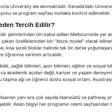
oria University ele alınmaktadır. Kanada’daki Universit
onu ve program sayfası mutlaka kontrol edilmelidir.
eden Tercih Edilir?
ilir şehirlerinden biri kabul edilen Melbourne’de yer al
t çeken özelliklerinden biri “block model” olarak bilin
, kısa süreli bloklar halinde tek bir derse yoğunlaşarak 
ve öğrenme verimini artırabilir.
islik, sağlık bilimleri, spor bilimleri, eğitim ve sosyal
ızca akademik açıdan değil, kariyer ve yaşam deneyimi
oplu taşıma ağı ve öğrenci dostu sosyal ortam, Avustral
isansın yanı sıra çok sayıda lisansüstü ve pathway p
ebilir. Kesin bilgiyi her programın resmi sayfasından t