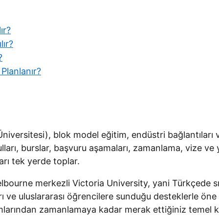
ır?
lır?
?
Planlanır?
niversitesi), blok model eğitim, endüstri bağlantıları 
ulları, burslar, başvuru aşamaları, zamanlama, vize v
rı tek yerde toplar.
bourne merkezli Victoria University, yani Türkçede sık 
arı ve uluslararası öğrencilere sunduğu desteklerle öne
arından zamanlamaya kadar merak ettiğiniz temel konula