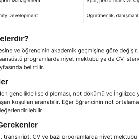
 Sport Management
Spor, performans ve sağl
nity Development
Öğretmenlik, danışmanlık
elerdir?
yesine ve öğrencinin akademik geçmişine göre değişir.
ı lisansüstü programlarda niyet mektubu ya da CV isten
fasında belirtilir.
ler
 genellikle lise diploması, not dökümü ve İngilizce yet
başarı koşulları aranabilir. Eğer öğrencinin not ortalam
ğerlendirilebilir.
Gerekenler
ı, transkript, CV ve bazı programlarda niyet mektubu 