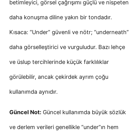
betimleyici, görsel çağrışımı güçlü ve nispeten
daha konuşma diline yakın bir tondadır.
Kısaca: “Under” güvenli ve nötr; “underneath”
daha görselleştirici ve vurguludur. Bazı lehçe
ve üslup tercihlerinde küçük farklılıklar
görülebilir, ancak çekirdek ayrım çoğu
kullanımda aynıdır.
Güncel Not:
Güncel kullanımda büyük sözlük
ve derlem verileri genellikle “under”ın hem