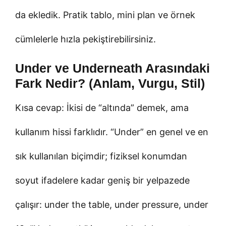
da ekledik. Pratik tablo, mini plan ve örnek
cümlelerle hızla pekiştirebilirsiniz.
Under ve Underneath Arasındaki
Fark Nedir? (Anlam, Vurgu, Stil)
Kısa cevap: İkisi de “altında” demek, ama
kullanım hissi farklıdır. “Under” en genel ve en
sık kullanılan biçimdir; fiziksel konumdan
soyut ifadelere kadar geniş bir yelpazede
çalışır: under the table, under pressure, under