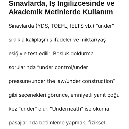
Sınavlarda, İş İngilizcesinde ve
Akademik Metinlerde Kullanım
Sınavlarda (YDS, TOEFL, IELTS vb.) “under”
sıklıkla kalıplaşmış ifadeler ve miktar/yaş
eşiğiyle test edilir. Boşluk doldurma
sorularında “under control/under
pressure/under the law/under construction”
gibi seçenekleri görünce, emniyetli yanıt çoğu
kez “under” olur. “Underneath” ise okuma
pasajlarında betimleme yapmak, fiziksel