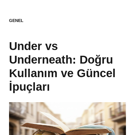
GENEL
Under vs
Underneath: Doğru
Kullanım ve Güncel
İpuçları