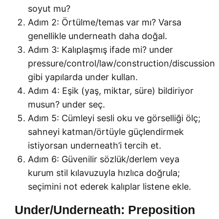
soyut mu?
Adım 2: Örtülme/temas var mı? Varsa
genellikle underneath daha doğal.
Adım 3: Kalıplaşmış ifade mi? under
pressure/control/law/construction/discussion
gibi yapılarda under kullan.
Adım 4: Eşik (yaş, miktar, süre) bildiriyor
musun? under seç.
Adım 5: Cümleyi sesli oku ve görselliği ölç;
sahneyi katman/örtüyle güçlendirmek
istiyorsan underneath’i tercih et.
Adım 6: Güvenilir sözlük/derlem veya
kurum stil kılavuzuyla hızlıca doğrula;
seçimini not ederek kalıplar listene ekle.
Under/Underneath: Preposition