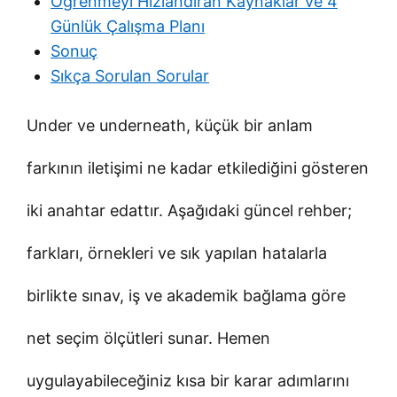
Öğrenmeyi Hızlandıran Kaynaklar ve 4
Günlük Çalışma Planı
Sonuç
Sıkça Sorulan Sorular
Under ve underneath, küçük bir anlam
farkının iletişimi ne kadar etkilediğini gösteren
iki anahtar edattır. Aşağıdaki güncel rehber;
farkları, örnekleri ve sık yapılan hatalarla
birlikte sınav, iş ve akademik bağlama göre
net seçim ölçütleri sunar. Hemen
uygulayabileceğiniz kısa bir karar adımlarını