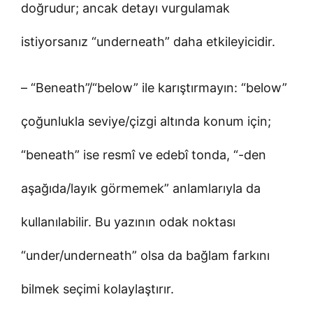
doğrudur; ancak detayı vurgulamak
istiyorsanız “underneath” daha etkileyicidir.
– “Beneath”/“below” ile karıştırmayın: “below”
çoğunlukla seviye/çizgi altında konum için;
“beneath” ise resmî ve edebî tonda, “-den
aşağıda/layık görmemek” anlamlarıyla da
kullanılabilir. Bu yazının odak noktası
“under/underneath” olsa da bağlam farkını
bilmek seçimi kolaylaştırır.