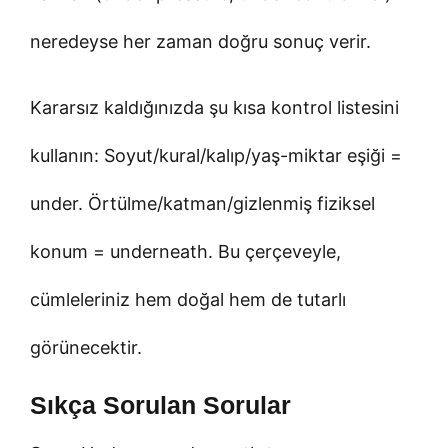
neredeyse her zaman doğru sonuç verir.
Kararsız kaldığınızda şu kısa kontrol listesini
kullanın: Soyut/kural/kalıp/yaş-miktar eşiği =
under. Örtülme/katman/gizlenmiş fiziksel
konum = underneath. Bu çerçeveyle,
cümleleriniz hem doğal hem de tutarlı
görünecektir.
Sıkça Sorulan Sorular