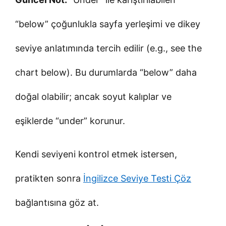
“below” çoğunlukla sayfa yerleşimi ve dikey
seviye anlatımında tercih edilir (e.g., see the
chart below). Bu durumlarda “below” daha
doğal olabilir; ancak soyut kalıplar ve
eşiklerde “under” korunur.
Kendi seviyeni kontrol etmek istersen,
pratikten sonra
İngilizce Seviye Testi Çöz
bağlantısına göz at.