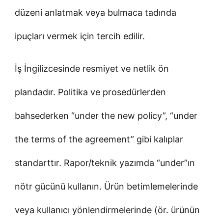
düzeni anlatmak veya bulmaca tadında
ipuçları vermek için tercih edilir.
İş İngilizcesinde resmiyet ve netlik ön
plandadır. Politika ve prosedürlerden
bahsederken “under the new policy”, “under
the terms of the agreement” gibi kalıplar
standarttır. Rapor/teknik yazımda “under”ın
nötr gücünü kullanın. Ürün betimlemelerinde
veya kullanıcı yönlendirmelerinde (ör. ürünün