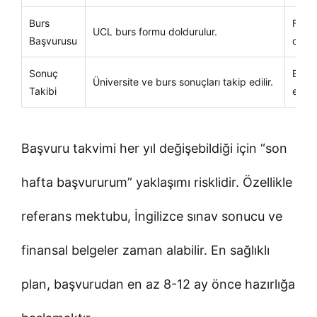
Burs
Finan
UCL burs formu doldurulur.
Başvurusu
olmalı
Sonuç
E-pos
Üniversite ve burs sonuçları takip edilir.
Takibi
edilme
Başvuru takvimi her yıl değişebildiği için “son
hafta başvururum” yaklaşımı risklidir. Özellikle
referans mektubu, İngilizce sınav sonucu ve
finansal belgeler zaman alabilir. En sağlıklı
plan, başvurudan en az 8-12 ay önce hazırlığa