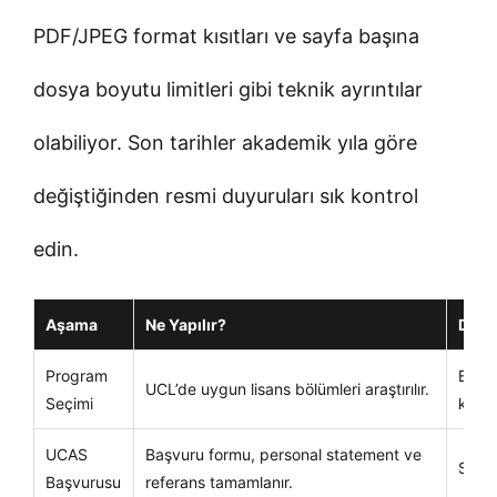
PDF/JPEG format kısıtları ve sayfa başına
dosya boyutu limitleri gibi teknik ayrıntılar
olabiliyor. Son tarihler akademik yıla göre
değiştiğinden resmi duyuruları sık kontrol
edin.
Aşama
Ne Yapılır?
Dikk
Program
Bölüm 
UCL’de uygun lisans bölümleri araştırılır.
Seçimi
kontr
UCAS
Başvuru formu, personal statement ve
Son t
Başvurusu
referans tamamlanır.