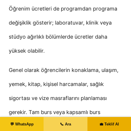
Öğrenim ücretleri de programdan programa
değişiklik gösterir; laboratuvar, klinik veya
stüdyo ağırlıklı bölümlerde ücretler daha
yüksek olabilir.
Genel olarak öğrencilerin konaklama, ulaşım,
yemek, kitap, kişisel harcamalar, sağlık
sigortası ve vize masraflarını planlaması
gerekir. Tam burs veya kapsamlı burs
💬 WhatsApp
📞 Ara
💼 Teklif Al
seçenekleri bu yükü önemli ölçüde