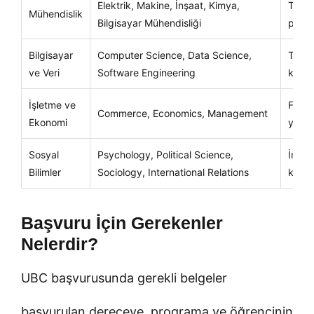
Elektrik, Makine, İnşaat, Kimya,
Tekni
Mühendislik
Bilgisayar Mühendisliği
probl
Bilgisayar
Computer Science, Data Science,
Tekno
ve Veri
Software Engineering
kariy
İşletme ve
Finans
Commerce, Economics, Management
Ekonomi
yönet
Sosyal
Psychology, Political Science,
İnsan
Bilimler
Sociology, International Relations
kültür
Başvuru İçin Gerekenler
Nelerdir?
UBC başvurusunda gerekli belgeler
başvurulan dereceye, programa ve öğrencinin