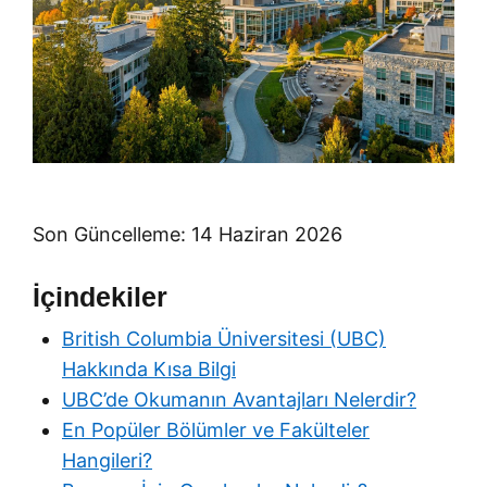
Son Güncelleme: 14 Haziran 2026
İçindekiler
British Columbia Üniversitesi (UBC)
Hakkında Kısa Bilgi
UBC’de Okumanın Avantajları Nelerdir?
En Popüler Bölümler ve Fakülteler
Hangileri?