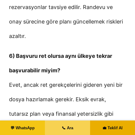
rezervasyonlar tavsiye edilir. Randevu ve
onay sürecine göre planı güncellemek riskleri
azaltır.
6) Başvuru ret olursa aynı ülkeye tekrar
başvurabilir miyim?
Evet, ancak ret gerekçelerini gideren yeni bir
dosya hazırlamak gerekir. Eksik evrak,
tutarsız plan veya finansal yetersizlik gibi
nedenler düzeltilmeden tekrar başvuru
💬 WhatsApp
📞 Ara
💼 Teklif Al