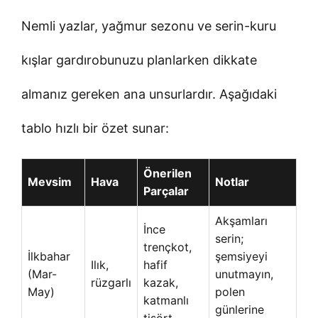
Nemli yazlar, yağmur sezonu ve serin-kuru
kışlar gardırobunuzu planlarken dikkate
almanız gereken ana unsurlardır. Aşağıdaki
tablo hızlı bir özet sunar:
Önerilen
Mevsim
Hava
Notlar
Parçalar
Akşamları
İnce
serin;
trençkot,
İlkbahar
şemsiyeyi
Ilık,
hafif
(Mar-
unutmayın,
rüzgarlı
kazak,
May)
polen
katmanlı
günlerine
tişört