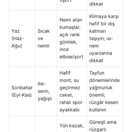
dikkat
Klimaya karşı
Nemi atan
hafif bir dış
kumaşlar,
Yaz
Sıcak
katman
açık renk
(Haz-
ve
taşıyın; ısı-
gömlek,
Ağu)
nemli
nem
ince
uyarılarına
elbise/şort
dikkat
Hafif
Tayfun
mont, su
dönemlerinde
Ilık-
Sonbahar
geçirmez
yağmurluk
serin,
(Eyl-Kas)
ceket,
önemli;
yağışlı
rahat spor
rüzgâr kesen
ayakkabı
kullanın
Güneşli ama
Yün kazak,
rüzgarlı