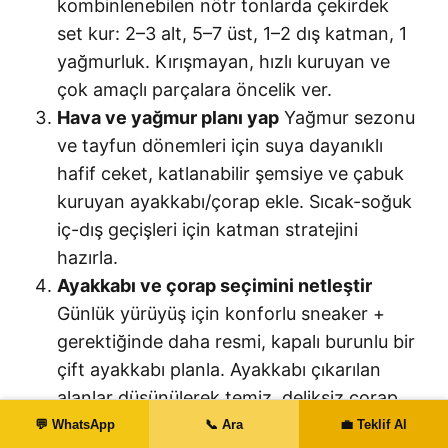
kombinlenebilen nötr tonlarda çekirdek
set kur: 2–3 alt, 5–7 üst, 1–2 dış katman, 1
yağmurluk. Kırışmayan, hızlı kuruyan ve
çok amaçlı parçalara öncelik ver.
Hava ve yağmur planı yap
Yağmur sezonu
ve tayfun dönemleri için suya dayanıklı
hafif ceket, katlanabilir şemsiye ve çabuk
kuruyan ayakkabı/çorap ekle. Sıcak-soğuk
iç-dış geçişleri için katman stratejini
hazırla.
Ayakkabı ve çorap seçimini netleştir
Günlük yürüyüş için konforlu sneaker +
gerektiğinde daha resmi, kapalı burunlu bir
çift ayakkabı planla. Ayakkabı çıkarılan
alanlar düşünülerek temiz, deliksiz çorap
stoğu hazırla.
💬 WhatsApp
📞 Ara
💼 Teklif Al