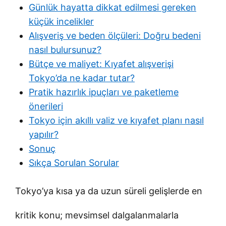
Günlük hayatta dikkat edilmesi gereken
küçük incelikler
Alışveriş ve beden ölçüleri: Doğru bedeni
nasıl bulursunuz?
Bütçe ve maliyet: Kıyafet alışverişi
Tokyo’da ne kadar tutar?
Pratik hazırlık ipuçları ve paketleme
önerileri
Tokyo için akıllı valiz ve kıyafet planı nasıl
yapılır?
Sonuç
Sıkça Sorulan Sorular
Tokyo’ya kısa ya da uzun süreli gelişlerde en
kritik konu; mevsimsel dalgalanmalarla