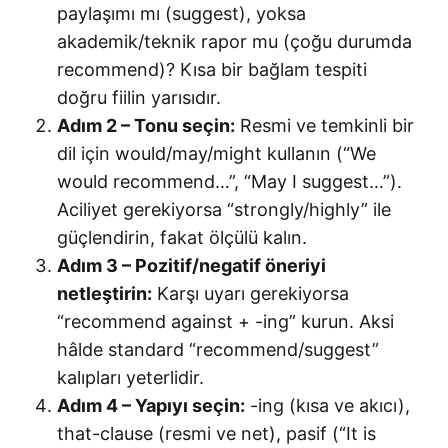
paylaşımı mı (suggest), yoksa
akademik/teknik rapor mu (çoğu durumda
recommend)? Kısa bir bağlam tespiti
doğru fiilin yarısıdır.
Adım 2 – Tonu seçin:
Resmi ve temkinli bir
dil için would/may/might kullanın (“We
would recommend…”, “May I suggest…”).
Aciliyet gerekiyorsa “strongly/highly” ile
güçlendirin, fakat ölçülü kalın.
Adım 3 – Pozitif/negatif öneriyi
netleştirin:
Karşı uyarı gerekiyorsa
“recommend against + -ing” kurun. Aksi
hâlde standard “recommend/suggest”
kalıpları yeterlidir.
Adım 4 – Yapıyı seçin:
-ing (kısa ve akıcı),
that-clause (resmi ve net), pasif (“It is