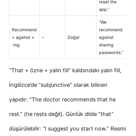
reset the
app.”
“We
Recommend
recommend
+ against +
–
Doğal
against
-ing
sharing
passwords.”
“That + özne + yalın fiil” kalıbındaki yalın fiil,
İngilizce’de “subjunctive” olarak bilinen
yapıdır: “The doctor recommends that he
rest.” (he rests değil). Günlük dilde “that”
düşürülebilir: “I suggest you start now.” Resmi