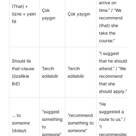
arrive on
(That) +
Çok
time.” / “We
özne + yalın
Çok yaygın
yaygın
recommend
fiil
(that) she
take the
course.”
“I suggest
Should ile
that he should
that-clause
Tercih
Tercih
attend.” / “We
(özellikle
edilebilir
edilebilir
recommend
BrE)
that she
should apply.”
“He
“suggest
suggested a
… to
“recommend
something
route to us.” /
someone
something to
to
“I
(dolaylı
someone”
someone”
recommended