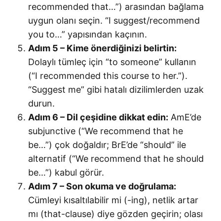
recommended that…”) arasından bağlama
uygun olanı seçin. “I suggest/recommend
you to…” yapısından kaçının.
Adım 5 – Kime önerdiğinizi belirtin:
Dolaylı tümleç için “to someone” kullanın
(“I recommended this course to her.”).
“Suggest me” gibi hatalı dizilimlerden uzak
durun.
Adım 6 – Dil çeşidine dikkat edin:
AmE’de
subjunctive (“We recommend that he
be…”) çok doğaldır; BrE’de “should” ile
alternatif (“We recommend that he should
be…”) kabul görür.
Adım 7 – Son okuma ve doğrulama:
Cümleyi kısaltılabilir mi (-ing), netlik artar
mı (that-clause) diye gözden geçirin; olası