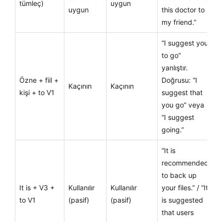
tümleç)
uygun
uygun
this doctor to
my friend.”
“I suggest you
to go”
yanlıştır.
Özne + fiil +
Doğrusu: “I
Kaçının
Kaçının
kişi + to V1
suggest that
you go” veya
“I suggest
going.”
“It is
recommended
to back up
It is + V3 +
Kullanılır
Kullanılır
your files.” / “It
to V1
(pasif)
(pasif)
is suggested
that users