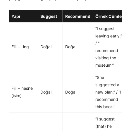
Yapı
Suggest
Recommend
Örnek Cümle
“I suggest
leaving early.”
/ “I
Fiil + -ing
Doğal
Doğal
recommend
visiting the
museum.”
“She
suggested a
Fiil + nesne
Doğal
Doğal
new plan.” / “I
(isim)
recommend
this book.”
“I suggest
(that) he