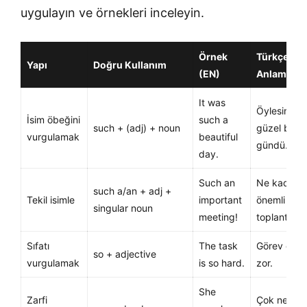
uygulayın ve örnekleri inceleyin.
Örnek
Türkçe
Yapı
Doğru Kullanım
(EN)
Anlamı
It was
Öylesine
İsim öbeğini
such a
such + (adj) + noun
güzel bir
vurgulamak
beautiful
gündü.
day.
Such an
Ne kadar
such a/an + adj +
Tekil isimle
important
önemli bir
singular noun
meeting!
toplantı!
Sıfatı
The task
Görev çok
so + adjective
vurgulamak
is so hard.
zor.
She
Zarfi
Çok net