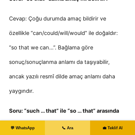
Cevap: Çoğu durumda amaç bildirir ve
özellikle “can/could/will/would” ile doğaldır:
“so that we can…”. Bağlama göre
sonuç/sonuçlanma anlamı da taşıyabilir,
ancak yazılı resmî dilde amaç anlamı daha
yaygındır.
Soru: “such … that” ile “so … that” arasında
hangisi daha doğru?
💬 WhatsApp
📞 Ara
💼 Teklif Al