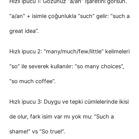
Hızlı ipucu 1: Gözünüz “a/an” işaretini görsün.
“a/an” + isimle çoğunlukla “such” gelir: “such a
great idea”.
Hızlı ipucu 2: “many/much/few/little” kelimeleri
“so” ile severek kullanılır: “so many choices”,
“so much coffee”.
Hızlı ipucu 3: Duygu ve tepki cümlelerinde ikisi
de olur, fark isim var mı yok mu: “Such a
shame!” vs “So true!”.