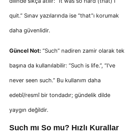
dilinde sıkça atılır: “It was so hard (that) I
quit.” Sınav yazılarında ise “that”ı korumak
daha güvenlidir.
Güncel Not:
“Such” nadiren zamir olarak tek
başına da kullanılabilir: “Such is life.”, “I’ve
never seen such.” Bu kullanım daha
edebî/resmî bir tondadır; gündelik dilde
yaygın değildir.
Such mı So mu? Hızlı Kurallar