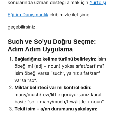
konularında uzman desteği almak için
Yurtdışı
Eğitim Danışmanlık
ekibimizle iletişime
geçebilirsiniz.
Such ve So’yu Doğru Seçme:
Adım Adım Uygulama
Bağladığınız kelime türünü belirleyin:
İsim
öbeği mi (adj + noun) yoksa sıfat/zarf mı?
İsim öbeği varsa “such”, yalnız sıfat/zarf
varsa “so”.
Miktar belirteci var mı kontrol edin:
many/much/few/little görüyorsanız kural
basit: “so + many/much/few/little + noun”.
Tekil isim + a/an durumunu yakalayın: