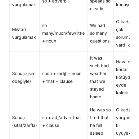
so + adverb
speaks so
vurgulamak
konuşuyor.
clearly.
O kadar
so
We had
Miktarı
çok
many/much/few/little
so many
vurgulamak
sorumuz
+ noun
questions.
vardı ki.
It was
Hava o
such bad
kadar
Sonuç (isim
such + (adj) + noun
weather
kötüydü ki
öbeğiyle)
+ that + clause
that we
evde
stayed
kaldık.
home.
He was so
O kadar
Sonuç
so + adj/adv + that
tired that
yorgundu
(sıfat/zarfla)
+ clause
he fell
ki
asleep.
uyuyakaldı