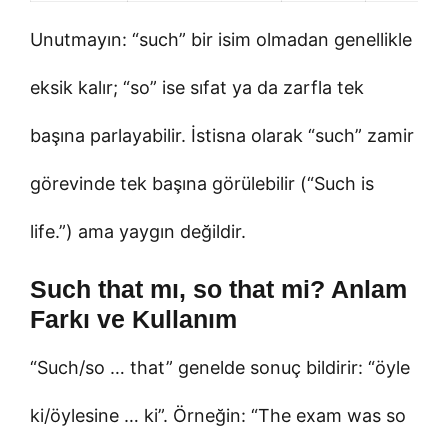
Unutmayın: “such” bir isim olmadan genellikle
eksik kalır; “so” ise sıfat ya da zarfla tek
başına parlayabilir. İstisna olarak “such” zamir
görevinde tek başına görülebilir (“Such is
life.”) ama yaygın değildir.
Such that mı, so that mi? Anlam
Farkı ve Kullanım
“Such/so … that” genelde sonuç bildirir: “öyle
ki/öylesine … ki”. Örneğin: “The exam was so