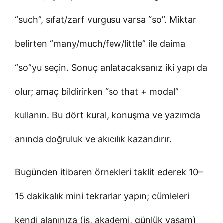
“such”, sıfat/zarf vurgusu varsa “so”. Miktar
belirten “many/much/few/little” ile daima
“so”yu seçin. Sonuç anlatacaksanız iki yapı da
olur; amaç bildirirken “so that + modal”
kullanın. Bu dört kural, konuşma ve yazımda
anında doğruluk ve akıcılık kazandırır.
Bugünden itibaren örnekleri taklit ederek 10–
15 dakikalık mini tekrarlar yapın; cümleleri
kendi alanınıza (iş, akademi, günlük yaşam)