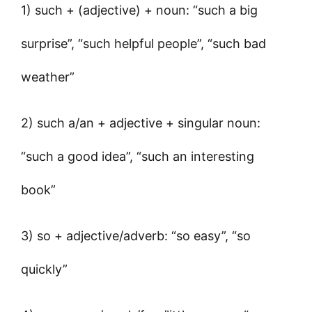
1) such + (adjective) + noun: “such a big
surprise”, “such helpful people”, “such bad
weather”
2) such a/an + adjective + singular noun:
“such a good idea”, “such an interesting
book”
3) so + adjective/adverb: “so easy”, “so
quickly”