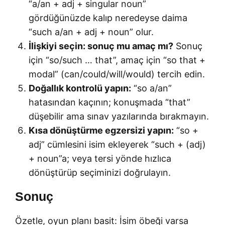
“a/an + adj + singular noun”
gördüğünüzde kalıp neredeyse daima
“such a/an + adj + noun” olur.
İlişkiyi seçin: sonuç mu amaç mı?
Sonuç
için “so/such … that”, amaç için “so that +
modal” (can/could/will/would) tercih edin.
Doğallık kontrolü yapın:
“so a/an”
hatasından kaçının; konuşmada “that”
düşebilir ama sınav yazılarında bırakmayın.
Kısa dönüştürme egzersizi yapın:
“so +
adj” cümlesini isim ekleyerek “such + (adj)
+ noun”a; veya tersi yönde hızlıca
dönüştürüp seçiminizi doğrulayın.
Sonuç
Özetle, oyun planı basit: İsim öbeği varsa