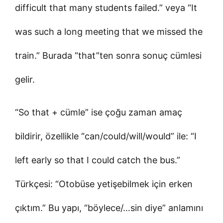
difficult that many students failed.” veya “It
was such a long meeting that we missed the
train.” Burada “that”ten sonra sonuç cümlesi
gelir.
“So that + cümle” ise çoğu zaman amaç
bildirir, özellikle “can/could/will/would” ile: “I
left early so that I could catch the bus.”
Türkçesi: “Otobüse yetişebilmek için erken
çıktım.” Bu yapı, “böylece/…sin diye” anlamını