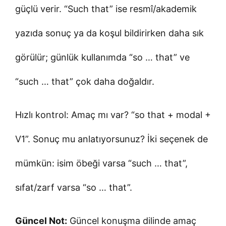
güçlü verir. “Such that” ise resmî/akademik
yazıda sonuç ya da koşul bildirirken daha sık
görülür; günlük kullanımda “so … that” ve
“such … that” çok daha doğaldır.
Hızlı kontrol: Amaç mı var? “so that + modal +
V1”. Sonuç mu anlatıyorsunuz? İki seçenek de
mümkün: isim öbeği varsa “such … that”,
sıfat/zarf varsa “so … that”.
Güncel Not:
Güncel konuşma dilinde amaç