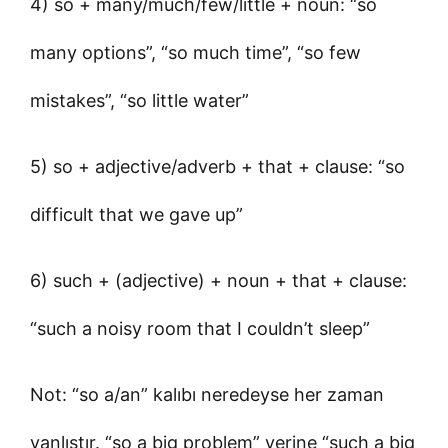
4) so + many/much/few/little + noun: “so
many options”, “so much time”, “so few
mistakes”, “so little water”
5) so + adjective/adverb + that + clause: “so
difficult that we gave up”
6) such + (adjective) + noun + that + clause:
“such a noisy room that I couldn’t sleep”
Not: “so a/an” kalıbı neredeyse her zaman
yanlıştır. “so a big problem” yerine “such a big