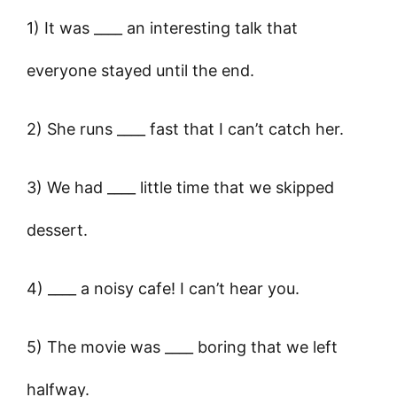
1) It was ____ an interesting talk that
everyone stayed until the end.
2) She runs ____ fast that I can’t catch her.
3) We had ____ little time that we skipped
dessert.
4) ____ a noisy cafe! I can’t hear you.
5) The movie was ____ boring that we left
halfway.