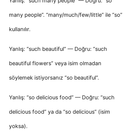
Yanlış: “such many people” — Doğru: “so
many people”. “many/much/few/little” ile “so”
kullanılır.
Yanlış: “such beautiful” — Doğru: “such
beautiful flowers” veya isim olmadan
söylemek istiyorsanız “so beautiful”.
Yanlış: “so delicious food” — Doğru: “such
delicious food” ya da “so delicious” (isim
yoksa).