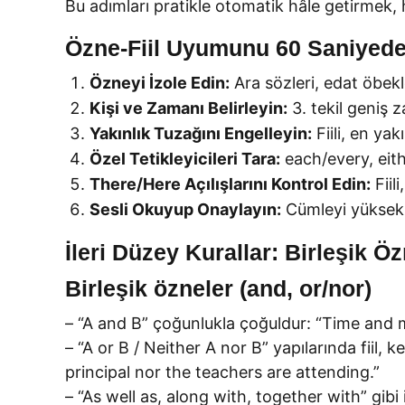
Bu adımları pratikle otomatik hâle getirmek, 
Özne-Fiil Uyumunu 60 Saniyede
Özneyi İzole Edin:
Ara sözleri, edat öbekl
Kişi ve Zamanı Belirleyin:
3. tekil geniş 
Yakınlık Tuzağını Engelleyin:
Fiili, en ya
Özel Tetikleyicileri Tara:
each/every, eithe
There/Here Açılışlarını Kontrol Edin:
Fiil
Sesli Okuyup Onaylayın:
Cümleyi yüksek s
İleri Düzey Kurallar: Birleşik Ö
Birleşik özneler (and, or/nor)
– “A and B” çoğunlukla çoğuldur: “Time and 
– “A or B / Neither A nor B” yapılarında fiil, 
principal nor the teachers are attending.”
– “As well as, along with, together with” gibi 