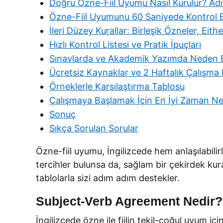
Doğru Özne-Fiil Uyumu Nasıl Kurulur? A
Özne-Fiil Uyumunu 60 Saniyede Kontrol
İleri Düzey Kurallar: Birleşik Özneler, Eit
Hızlı Kontrol Listesi ve Pratik İpuçları
Sınavlarda ve Akademik Yazımda Neden B
Ücretsiz Kaynaklar ve 2 Haftalık Çalışma 
Örneklerle Karşılaştırma Tablosu
Çalışmaya Başlamak İçin En İyi Zaman N
Sonuç
Sıkça Sorulan Sorular
Özne-fiil uyumu, İngilizcede hem anlaşılabilir
tercihler bulunsa da, sağlam bir çekirdek kural
tablolarla sizi adım adım destekler.
Subject-Verb Agreement Nedir?
İngilizcede özne ile fiilin tekil-çoğul uyum iç