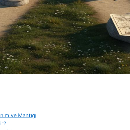
nım ve Mantığı
ir?