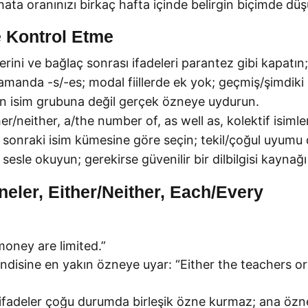
hata oranınızı birkaç hafta içinde belirgin biçimde düş
 Kontrol Etme
erini ve bağlaç sonrası ifadeleri parantez gibi kapatın;
zamanda -s/-es; modal fiillerde ek yok; geçmiş/şimdik
kın isim grubuna değil gerçek özneye uydurun.
r/neither, a/the number of, as well as, kolektif isimler
i, sonraki isim kümesine göre seçin; tekil/çoğul uyumu
esle okuyun; gerekirse güvenilir bir dilbilgisi kaynağ
zneler, Either/Neither, Each/Every
money are limited.”
kendisine en yakın özneye uyar: “Either the teachers or 
ifadeler çoğu durumda birleşik özne kurmaz; ana özne tek