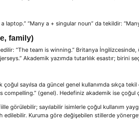
s a laptop.” “Many a + singular noun” da tekildir: “Many
e, family)
 edilir: “The team is winning.” Britanya İngilizcesinde,
jerseys.” Akademik yazımda tutarlılık esastır; birini 
k çoğul sayılsa da güncel genel kullanımda sıkça tekil
s compelling.” (genel). Hedefiniz akademik ise çoğul ç
lle görülebilir; sayılabilir isimlerle çoğul kullanım y
 edilebilir. Kuruma göre değişebilen stillerde yönerg