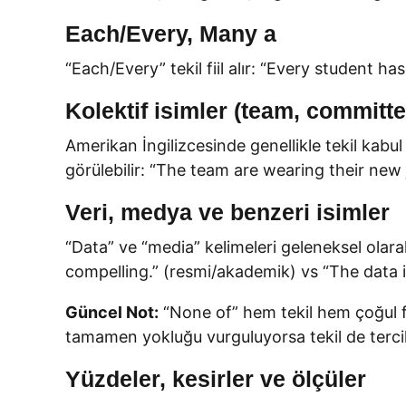
Each/Every, Many a
“Each/Every” tekil fiil alır: “Every student ha
Kolektif isimler (team, committe
Amerikan İngilizcesinde genellikle tekil kabul
görülebilir: “The team are wearing their new 
Veri, medya ve benzeri isimler
“Data” ve “media” kelimeleri geleneksel olara
compelling.” (resmi/akademik) vs “The data i
Güncel Not:
“None of” hem tekil hem çoğul fii
tamamen yokluğu vurguluyorsa tekil de tercih
Yüzdeler, kesirler ve ölçüler