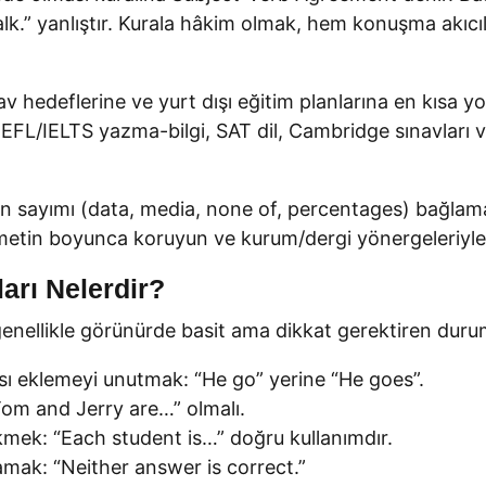
lk.” yanlıştır. Kurala hâkim olmak, hem konuşma akıc
hedeflerine ve yurt dışı eğitim planlarına en kısa yol
L/IELTS yazma-bilgi, SAT dil, Cambridge sınavları ve
n sayımı (data, media, none of, percentages) bağlama 
ip metin boyunca koruyun ve kurum/dergi yönergeleriyl
arı Nelerdir?
genellikle görünürde basit ama dikkat gerektiren durum
akısı eklemeyi unutmak: “He go” yerine “He goes”.
“Tom and Jerry are…” olmalı.
ekmek: “Each student is…” doğru kullanımdır.
lamak: “Neither answer is correct.”