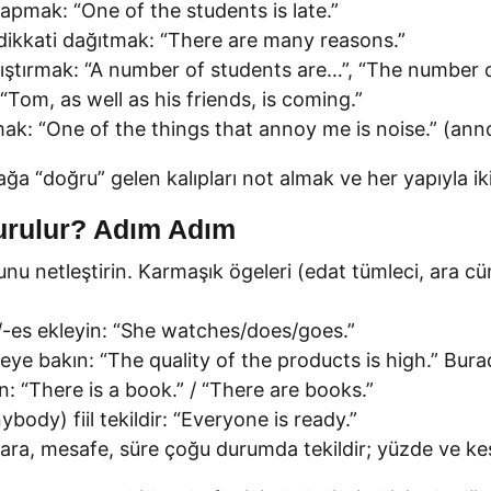
 yapmak: “One of the students is late.”
) dikkati dağıtmak: “There are many reasons.”
ıştırmak: “A number of students are…”, “The number o
 “Tom, as well as his friends, is coming.”
ırmak: “One of the things that annoy me is noise.” (an
ağa “doğru” gelen kalıpları not almak ve her yapıyla iki
urulur? Adım Adım
nu netleştirin. Karmaşık ögeleri (edat tümleci, ara
s/-es ekleyin: “She watches/does/goes.”
eye bakın: “The quality of the products is high.” Burad
in: “There is a book.” / “There are books.”
ody) fiil tekildir: “Everyone is ready.”
 Para, mesafe, süre çoğu durumda tekildir; yüzde ve ke