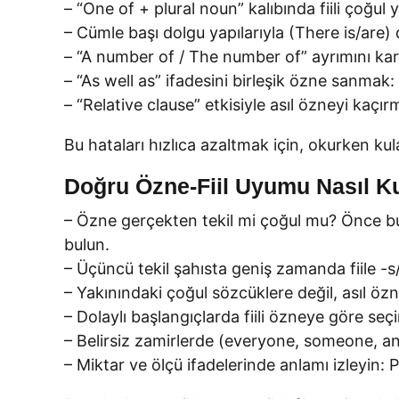
– “One of + plural noun” kalıbında fiili çoğul
– Cümle başı dolgu yapılarıyla (There is/are
– “A number of / The number of” ayrımını kar
– “As well as” ifadesini birleşik özne sanmak:
– “Relative clause” etkisiyle asıl özneyi kaç
Bu hataları hızlıca azaltmak için, okurken kul
Doğru Özne-Fiil Uyumu Nasıl K
– Özne gerçekten tekil mi çoğul mu? Önce bu
bulun.
– Üçüncü tekil şahısta geniş zamanda fiile -
– Yakınındaki çoğul sözcüklere değil, asıl özn
– Dolaylı başlangıçlarda fiili özneye göre seç
– Belirsiz zamirlerde (everyone, someone, anyb
– Miktar ve ölçü ifadelerinde anlamı izleyin: