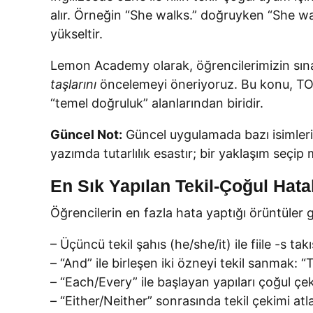
alır. Örneğin “She walks.” doğruyken “She wa
yükseltir.
Lemon Academy olarak, öğrencilerimizin sınav 
taşlarını
öncelemeyi öneriyoruz. Bu konu, TOEF
“temel doğruluk” alanlarından biridir.
Güncel Not:
Güncel uygulamada bazı isimleri
yazımda tutarlılık esastır; bir yaklaşım seç
En Sık Yapılan Tekil-Çoğul Hatal
Öğrencilerin en fazla hata yaptığı örüntüler 
– Üçüncü tekil şahıs (he/she/it) ile fiile -s t
– “And” ile birleşen iki özneyi tekil sanmak: 
– “Each/Every” ile başlayan yapıları çoğul ç
– “Either/Neither” sonrasında tekil çekimi at