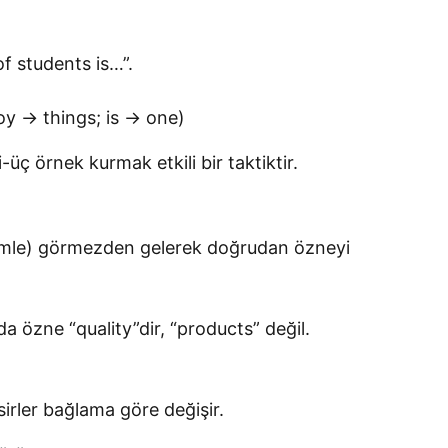
f students is…”.
noy → things; is → one)
-üç örnek kurmak etkili bir taktiktir.
 cümle) görmezden gelerek doğrudan özneyi
a özne “quality”dir, “products” değil.
sirler bağlama göre değişir.