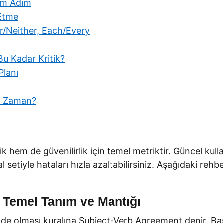
dım Adım
 Etme
her/Neither, Each/Every
u Kadar Kritik?
Planı
e Zaman?
lik hem de güvenilirlik için temel metriktir. Güncel ku
 setiyle hataları hızla azaltabilirsiniz. Aşağıdaki rehbe
 Temel Tanım ve Mantığı
inde olması kuralına Subject-Verb Agreement denir. Basitç