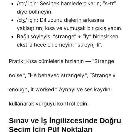
/str/ için: Sesi tek hamlede çıkarın; “s-tr”
diye bölmeyin.
/dʒ/ için: Dil ucunu dişlerin arkasına
yaklaştırın; kısa ve yumuşak bir çıkış yapın.
Bağlı söyleyiş: “strange” + “ly” birleşirken
ekstra hece eklemeyin: “streynj-li”.
Pratik: Kısa cümlelerle hızlanın — “Strange
noise.”, “He behaved strangely.”, “Strangely
enough, it worked.” Aynayı ve ses kaydını
kullanarak vurguyu kontrol edin.
Sınav ve İş İngilizcesinde Doğru
Seçim İçin Püf Noktaları