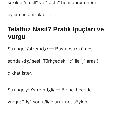
şekilde “smell” ve “taste” hem durum hem
eylem anlamı alabilir.
Telaffuz Nasıl? Pratik İpuçları ve
Vurgu
Strange: /streɪndʒ/ — Başta /str/ kümesi,
sonda /dʒ/ sesi (Türkçedeki “c” ile “j” arası)
dikkat ister.
Strangely: /ˈstreɪndʒli/ — Birinci hecede
vurgu; “-ly” sonu /li/ olarak net söylenir.