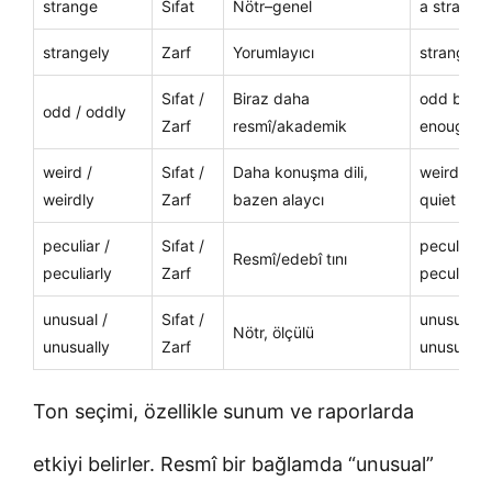
strange
Sıfat
Nötr–genel
a strange 
strangely
Zarf
Yorumlayıcı
strangely 
Sıfat /
Biraz daha
odd behav
odd / oddly
Zarf
resmî/akademik
enough
weird /
Sıfat /
Daha konuşma dili,
weird look
weirdly
Zarf
bazen alaycı
quiet
peculiar /
Sıfat /
peculiar t
Resmî/edebî tını
peculiarly
Zarf
peculiarl
unusual /
Sıfat /
unusual re
Nötr, ölçülü
unusually
Zarf
unusually
Ton seçimi, özellikle sunum ve raporlarda
etkiyi belirler. Resmî bir bağlamda “unusual”