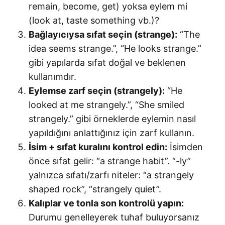
remain, become, get) yoksa eylem mi
(look at, taste something vb.)?
Bağlayıcıysa sıfat seçin (strange):
“The
idea seems strange.”, “He looks strange.”
gibi yapılarda sıfat doğal ve beklenen
kullanımdır.
Eylemse zarf seçin (strangely):
“He
looked at me strangely.”, “She smiled
strangely.” gibi örneklerde eylemin nasıl
yapıldığını anlattığınız için zarf kullanın.
İsim + sıfat kuralını kontrol edin:
İsimden
önce sıfat gelir: “a strange habit”. “-ly”
yalnızca sıfatı/zarfı niteler: “a strangely
shaped rock”, “strangely quiet”.
Kalıplar ve tonla son kontrolü yapın:
Durumu genelleyerek tuhaf buluyorsanız