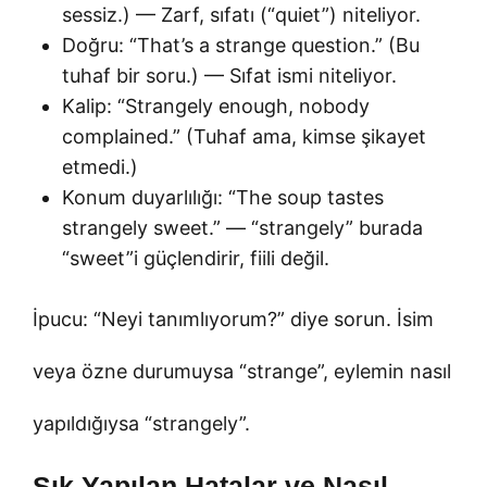
sessiz.) — Zarf, sıfatı (“quiet”) niteliyor.
Doğru: “That’s a strange question.” (Bu
tuhaf bir soru.) — Sıfat ismi niteliyor.
Kalip: “Strangely enough, nobody
complained.” (Tuhaf ama, kimse şikayet
etmedi.)
Konum duyarlılığı: “The soup tastes
strangely sweet.” — “strangely” burada
“sweet”i güçlendirir, fiili değil.
İpucu: “Neyi tanımlıyorum?” diye sorun. İsim
veya özne durumuysa “strange”, eylemin nasıl
yapıldığıysa “strangely”.
Sık Yapılan Hatalar ve Nasıl