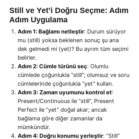
Still ve Yet’i Doğru Seçme: Adım
Adım Uygulama
Adım 1: Bağlamı netleştir
: Durum sürüyor
mu (still) yoksa beklenen sonuç şu ana
dek gelmedi mi (yet)? Bu ayrım tüm seçimi
belirler.
Adım 2: Cümle türünü seç
: Olumlu
cümlede çoğunlukla “still”; olumsuz ve soru
cümlelerinde çoğunlukla “yet” kullan.
Adım 3: Zaman uyumunu kontrol et
:
Present/Continuous ile “still”, Present
Perfect ile “yet” doğal akar; ancak
bağlama göre diğer zamanlar da
mümkündür.
Adım 4: Doğru konumu yerleştir
: “Still”