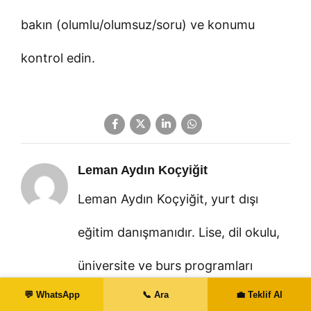
bakın (olumlu/olumsuz/soru) ve konumu
kontrol edin.
Leman Aydın Koçyiğit
Leman Aydın Koçyiğit, yurt dışı
eğitim danışmanıdır. Lise, dil okulu,
üniversite ve burs programları
💬 WhatsApp
📞 Ara
💼 Teklif Al
konusunda 16 yıllık deneyime