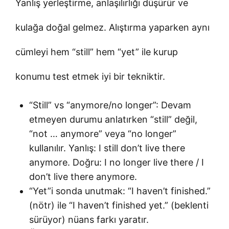
Yanlış yerleştirme, anlaşılırlığı düşürür ve
kulağa doğal gelmez. Alıştırma yaparken aynı
cümleyi hem “still” hem “yet” ile kurup
konumu test etmek iyi bir tekniktir.
“Still” vs “anymore/no longer”: Devam
etmeyen durumu anlatırken “still” değil,
“not … anymore” veya “no longer”
kullanılır. Yanlış: I still don’t live there
anymore. Doğru: I no longer live there / I
don’t live there anymore.
“Yet”i sonda unutmak: “I haven’t finished.”
(nötr) ile “I haven’t finished yet.” (beklenti
sürüyor) nüans farkı yaratır.