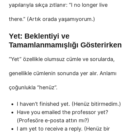
yapılarıyla sıkça zıtlanır: “I no longer live
there.” (Artık orada yaşamıyorum.)
Yet: Beklentiyi ve
Tamamlanmamışlığı Gösterirken
“Yet” özellikle olumsuz cümle ve sorularda,
genellikle cümlenin sonunda yer alır. Anlamı
çoğunlukla “henüz”.
I haven’t finished yet. (Henüz bitirmedim.)
Have you emailed the professor yet?
(Profesöre e-posta attın mı?)
I am yet to receive a reply. (Henüz bir