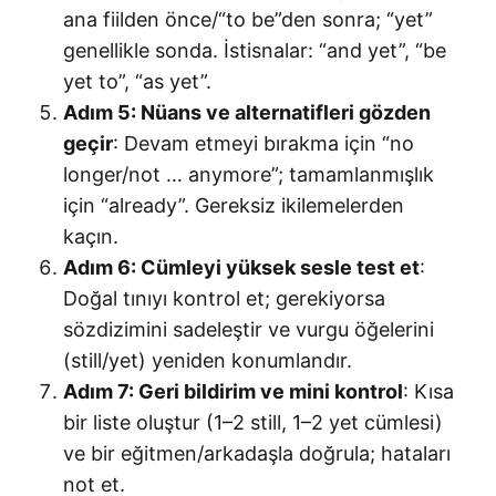
ana fiilden önce/“to be”den sonra; “yet”
genellikle sonda. İstisnalar: “and yet”, “be
yet to”, “as yet”.
Adım 5: Nüans ve alternatifleri gözden
geçir
: Devam etmeyi bırakma için “no
longer/not … anymore”; tamamlanmışlık
için “already”. Gereksiz ikilemelerden
kaçın.
Adım 6: Cümleyi yüksek sesle test et
:
Doğal tınıyı kontrol et; gerekiyorsa
sözdizimini sadeleştir ve vurgu öğelerini
(still/yet) yeniden konumlandır.
Adım 7: Geri bildirim ve mini kontrol
: Kısa
bir liste oluştur (1–2 still, 1–2 yet cümlesi)
ve bir eğitmen/arkadaşla doğrula; hataları
not et.