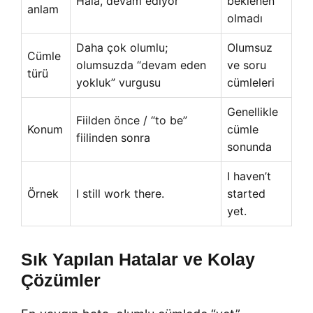
Hala, devam ediyor
beklenen
anlam
olmadı
Daha çok olumlu;
Olumsuz
Cümle
olumsuzda “devam eden
ve soru
türü
yokluk” vurgusu
cümleleri
Genellikle
Fiilden önce / “to be”
Konum
cümle
fiilinden sonra
sonunda
I haven’t
Örnek
I still work there.
started
yet.
Sık Yapılan Hatalar ve Kolay
Çözümler