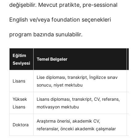
değişebilir. Mevcut pratikte, pre-sessional
English ve/veya foundation seçenekleri
program bazında sunulabilir.
Eğitim
Temel Belgeler
Dik
Seviyesi
Lise diploması, transkript, İngilizce sınav
UCA
Lisans
sonucu, niyet mektubu
koşu
Yüksek
Lisans diploması, transkript, CV, referans,
Aka
Lisans
motivasyon mektubu
anla
Araştırma önerisi, akademik CV,
Dan
Doktora
referanslar, önceki akademik çalışmalar
ala