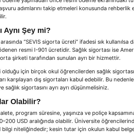
çin ödeme yapmadan önce resmi ödeme ekranındaki tut
şvuru adımlarını takip etmeleri konusunda rehberlik 
ir.
sı Aynı Şey mi?
r arasında “SEVIS sigorta ücreti” ifadesi sık kullanılsa
ödenen resmi I-901 ücretidir. Sağlık sigortası ise Amer
rta şirketi tarafından sunulan ayrı bir hizmettir.
 olduğu için birçok okul öğrencilerden sağlık sigortası
tları karşılayan dış sigortaları kabul edebilir. Bu nede
e sağlık sigortasını ayrı ayrı düşünmelisiniz.
ar Olabilir?
yalete, program süresine, yaşınıza ve poliçe kapsamına
 50–200 USD aralığında olabilir. Üniversite öğrencileri
bilgi niteliğindedir; kesin tutar için okulun kabul belge