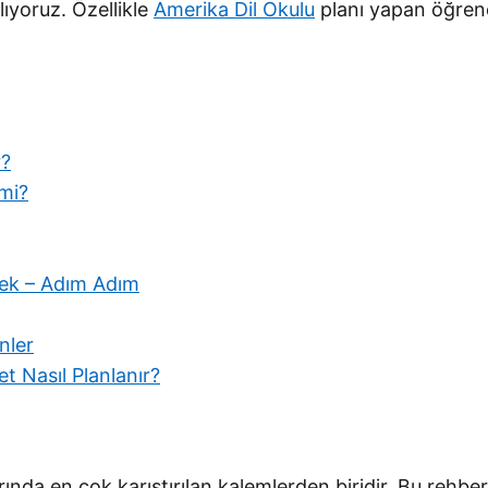
lıyoruz. Özellikle
Amerika Dil Okulu
planı yapan öğrenci
r?
 mi?
mek – Adım Adım
nler
t Nasıl Planlanır?
ında en çok karıştırılan kalemlerden biridir. Bu rehbe