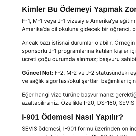
Kimler Bu Ödemeyi Yapmak Zo
F-1, M-1 veya J-1 vizesiyle Amerika’ya eğit
Amerika’da dil okuluna gidecek bir öğrenci, o
Ancak bazı istisnai durumlar olabilir. Örneğ
sponsorlu J-1 programlarına katılan kişiler içi
ücreti çoğu durumda alınmaz; başvuru sahibi ö
Güncel Not:
F-2, M-2 ve J-2 statüsündeki eş/
ve sağlık sigortası/okul şartları bağımlılar için
Eğer hangi vize türüne başvurmanız gerekti
azaltabilirsiniz. Özellikle I-20, DS-160, SEVI
I-901 Ödemesi Nasıl Yapılır?
SEVIS ödemesi, I-901 formu üzerinden online 