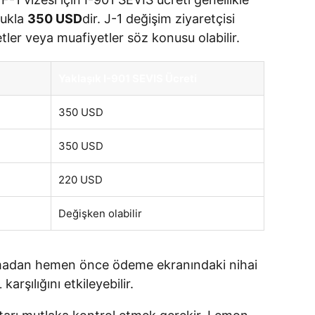
lukla
350 USD
dir. J-1 değişim ziyaretçisi
tler veya muafiyetler söz konusu olabilir.
Yaklaşık I-901 SEVIS Ücreti
350 USD
350 USD
220 USD
Değişken olabilir
yapmadan hemen önce ödeme ekranındaki nihai
rşılığını etkileyebilir.