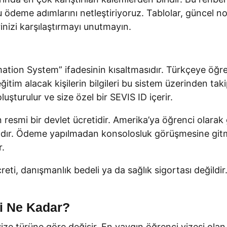
 ödeme adımlarını netleştiriyoruz. Tablolar, güncel not
rinizi karşılaştırmayı unutmayın.
tion System” ifadesinin kısaltmasıdır. Türkçeye öğrenc
eğitim alacak kişilerin bilgileri bu sistem üzerinden ta
şturulur ve size özel bir SEVIS ID içerir.
an resmi bir devlet ücretidir. Amerika’ya öğrenci olar
ır. Ödeme yapılmadan konsolosluk görüşmesine gitm
r.
reti, danışmanlık bedeli ya da sağlık sigortası değild
i Ne Kadar?
ze türüne göre değişir. En yaygın öğrenci vizesi olan F