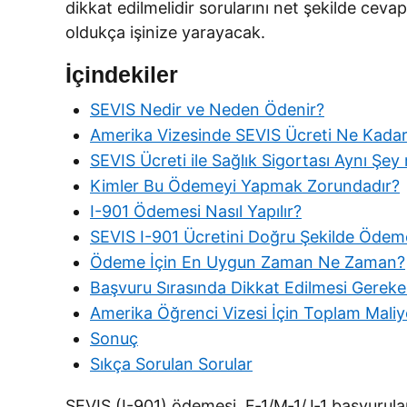
dikkat edilmelidir sorularını net şekilde cevap
oldukça işinize yarayacak.
İçindekiler
SEVIS Nedir ve Neden Ödenir?
Amerika Vizesinde SEVIS Ücreti Ne Kada
SEVIS Ücreti ile Sağlık Sigortası Aynı Şey
Kimler Bu Ödemeyi Yapmak Zorundadır?
I-901 Ödemesi Nasıl Yapılır?
SEVIS I-901 Ücretini Doğru Şekilde Öde
Ödeme İçin En Uygun Zaman Ne Zaman?
Başvuru Sırasında Dikkat Edilmesi Gereke
Amerika Öğrenci Vizesi İçin Toplam Maliye
Sonuç
Sıkça Sorulan Sorular
SEVIS (I-901) ödemesi, F‑1/M‑1/J‑1 başvurular