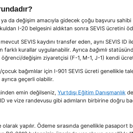
rundadır?
im ya da değişim amacıyla gidecek çoğu başvuru sahi
kuldan I-20 belgesini aldıktan sonra SEVIS ücretini ö
in mevcut SEVIS kaydını transfer eden, aynı SEVIS ID i
n farklı kurallar uygulanabilir. Ayrıca
bağımlı
statüsünde
ğrenci/değişim ziyaretçisi (F-1, M-1, J-1) kendi ücret
çocuk bağımlılar için I-901 SEVIS ücreti genellikle t
 ayrıca geçerli olabilir.
ğinden emin değilseniz,
Yurtdışı Eğitim Danışmanlık
des
S ID ve vize randevusu gibi adımların birbirine doğru b
olarak yapılır. Ödeme sırasında genellikle pasaport b