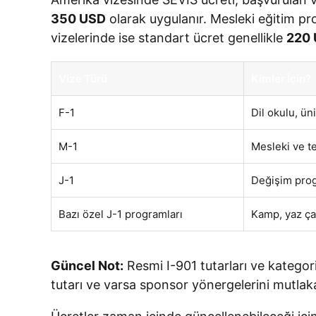
350 USD
olarak uygulanır. Mesleki eğitim pr
vizelerinde ise standart ücret genellikle
220
Vize Türü
Kimler İçin?
F-1
Dil okulu, ü
M-1
Mesleki ve t
J-1
Değişim progr
Bazı özel J-1 programları
Kamp, yaz ça
Güncel Not:
Resmi I-901 tutarları ve katego
tutarı ve varsa sponsor yönergelerini mutlaka k