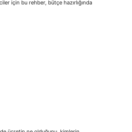
ler için bu rehber, bütçe hazırlığında
rde ücretin ne olduğunu, kimlerin