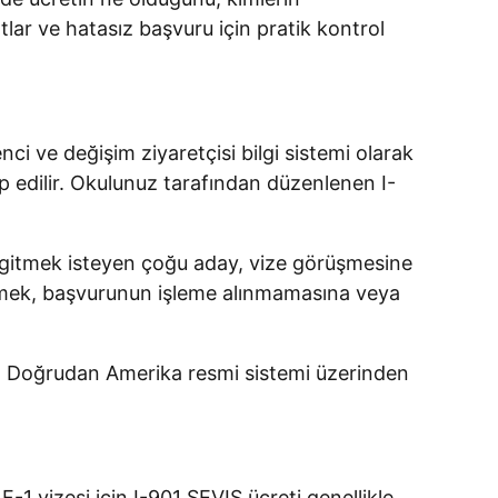
lar ve hatasız başvuru için pratik kontrol
i ve değişim ziyaretçisi bilgi sistemi olarak
kip edilir. Okulunuz tarafından düzenlenen I-
ak gitmek isteyen çoğu aday, vize görüşmesine
ek, başvurunun işleme alınmamasına veya
ir. Doğrudan Amerika resmi sistemi üzerinden
-1 vizesi için I-901 SEVIS ücreti genellikle