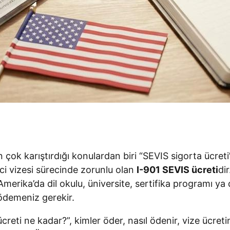
 çok karıştırdığı konulardan biri “SEVIS sigorta ücret
ci vizesi sürecinde zorunlu olan
I-901 SEVIS ücreti
di
 Amerika’da dil okulu, üniversite, sertifika programı 
ödemeniz gerekir.
reti ne kadar?”, kimler öder, nasıl ödenir, vize ücret