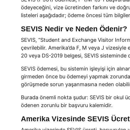
ödeyeceğini, vize ücretinden farkını ve doğru
listeleri aşağıdadır; ödeme öncesi tüm bilgile
SEVIS Nedir ve Neden Ödenir?
SEVIS, “Student and Exchange Visitor Informa
çevrilebilir. Amerika’da F, M veya J vizesiyle 
20 veya DS-2019 belgesi, SEVIS sisteminde olu
SEVIS ödemesi, bu sistemin işleyişi için alın
girmeden önce bu ödemeyi yapmak zorundad
görüşmede sorun yaşanmasına neden olabili
Burada önemli nokta şudur: SEVIS bir okul üc
ödenen zorunlu bir başvuru kalemidir.
Amerika Vizesinde SEVIS Ücret
Amerika vizesinde SEVIS ücreti, başvurulan vi