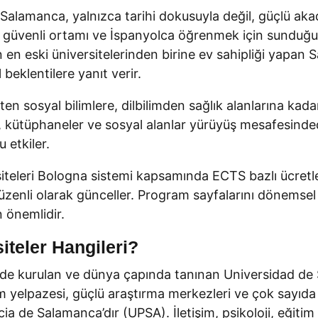
Salamanca, yalnızca tarihi dokusuyla değil, güçlü aka
atı, güvenli ortamı ve İspanyolca öğrenmek için sunduğu
 en eski üniversitelerinden birine ev sahipliği yapa
l beklentilere yanıt verir.
en sosyal bilimlere, dilbilimden sağlık alanlarına kad
, kütüphaneler ve sosyal alanlar yürüyüş mesafesinde
 etkiler.
teleri Bologna sistemi kapsamında ECTS bazlı ücretlen
üzenli olarak günceller. Program sayfalarını dönemse
n önemlidir.
iteler Hangileri?
218’de kurulan ve dünya çapında tanınan Universidad d
 yelpazesi, güçlü araştırma merkezleri ve çok sayıda E
cia de Salamanca’dır (UPSA). İletişim, psikoloji, eğitim b