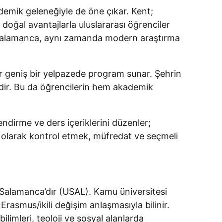
demik geleneğiyle de öne çıkar. Kent;
 doğal avantajlarla uluslararası öğrenciler
n Salamanca, aynı zamanda modern araştırma
ar geniş bir yelpazede program sunar. Şehrin
dir. Bu da öğrencilerin hem akademik
dirme ve ders içeriklerini düzenler;
l olarak kontrol etmek, müfredat ve seçmeli
e Salamanca’dır (USAL). Kamu üniversitesi
rasmus/ikili değişim anlaşmasıyla bilinir.
ilimleri, teoloji ve sosyal alanlarda