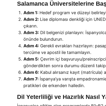
Salamanca Üniversitelerine Baş
Adım 1:
Hedef program ve düzeyi belirleyin
Adım 2:
Lise diploması denkliği için UNED
çıkarın.
Adım 3:
Dil belgenizi planlayın: İspanyolca
önünde bulundurun.
Adım 4:
Gerekli evrakları hazırlayın: pasa
tercüme ve apostil ile tamamlayın.
Adım 5:
Çevrim içi başvuruyu/preinscripci
gönderdikten sonra durumu düzenli takip
Adım 6:
Kabul alırsanız kayıt (matrícula) 
Adım 7:
İspanya’ya varışta empadronamient
pratikleri de erkenden halledin.
Dil Yeterliliği ve Hazırlık Nasıl Y
İspanyolca eğitim alan programlarda B1–B2 düz