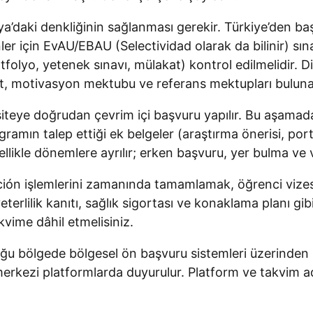
ya’daki denkliğinin sağlanması gerekir. Türkiye’den ba
nler için EvAU/EBAU (Selectividad olarak da bilinir) sın
rtfolyo, yetenek sınavı, mülakat) kontrol edilmelidir. D
pt, motivasyon mektubu ve referans mektupları bulunab
iteye doğrudan çevrim içi başvuru yapılır. Bu aşamada
ogramın talep ettiği ek belgeler (araştırma önerisi, po
llikle dönemlere ayrılır; erken başvuru, yer bulma ve v
ipción işlemlerini zamanında tamamlamak, öğrenci vize
terlilik kanıtı, sağlık sigortası ve konaklama planı gib
kvime dâhil etmelisiniz.
u bölgede bölgesel ön başvuru sistemleri üzerinden il
rkezi platformlarda duyurulur. Platform ve takvim adl