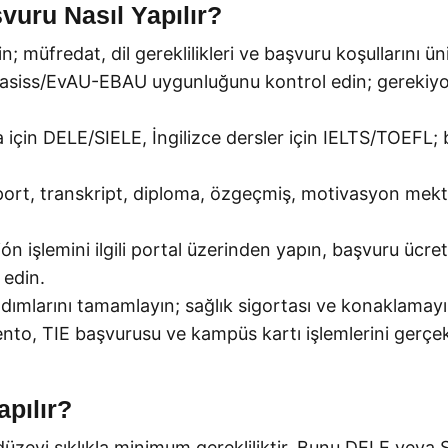
vuru Nasıl Yapılır?
; müfredat, dil gereklilikleri ve başvuru koşullarını ü
asiss/EvAU-EBAU uygunluğunu kontrol edin; gerekiyors
 için DELE/SIELE, İngilizce dersler için IELTS/TOEFL; b
port, transkript, diploma, özgeçmiş, motivasyon mektub
ón işlemini ilgili portal üzerinden yapın, başvuru üc
 edin.
adımlarını tamamlayın; sağlık sigortası ve konaklamayı n
o, TIE başvurusu ve kampüs kartı işlemlerini gerçekle
apılır?
eyi sıklıkla minimum gerekliliktir. Bunu DELE veya SIE