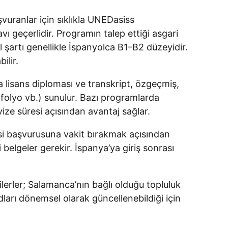
şvuranlar için sıklıkla UNEDasiss
avı geçerlidir. Programın talep ettiği asgari
il şartı genellikle İspanyolca B1–B2 düzeyidir.
ilir.
 lisans diploması ve transkript, özgeçmiş,
rtfolyo vb.) sunulur. Bazı programlarda
ize süresi açısından avantaj sağlar.
si başvurusuna vakit bırakmak açısından
i belgeler gerekir. İspanya’ya giriş sonrası
erler; Salamanca’nın bağlı olduğu topluluk
arı dönemsel olarak güncellenebildiği için