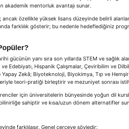
ın akademik mentorluk avantajı sunar.
r; ancak özellikle yüksek lisans düzeyinde belirli ala
asında farklılık gösterir; bu nedenle hedeflediğiniz pr
Popüler?
tarihi gücünün yanı sıra son yıllarda STEM ve sağlık a
 ve Edebiyatı, Hispanik Çalışmalar, Çeviribilim ve Dilbi
e Yapay Zekâ; Biyoteknoloji, Biyokimya, Tıp ve Hemşireli
yle teori-pratiği birleştirir ve mezuniyet sonrası istih
renciler için üniversitelerin bünyesinde yoğun dil kursla
linirliğe sahiptir ve kısa/uzun dönem alternatifler sun
yinde farklılaşır. Genel çerçeve şöyledir: