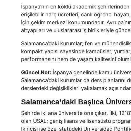
İspanya’nın en köklü akademik şehirlerinden 
erişilebilir harç ücretleri, canlı öğrenci hay
için çekim merkezi konumundadır. Avrupa’nın
altyapıları ve uluslararası iş birlikleriyle günce
Salamanca’daki kurumlar; fen ve mühendislikt
kompakt yapısı sayesinde kampüsler, yurtlar
performansını hem de yaşam kalitesini olumlu
Güncel Not:
İspanya genelinde kamu üniversi
Salamanca’daki kurumlar da ders planlarını d
derslerdeki değişiklikleri yakalamak açısında
Salamanca’daki Başlıca Ünivers
Şehirde iki ana üniversite öne çıkar. İlki, 1
olan USAL; geniş lisans ve lisansüstü program
İkincisi ise özel statüdeki Universidad Pontifi