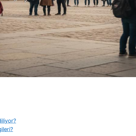
iliyor?
ileri?