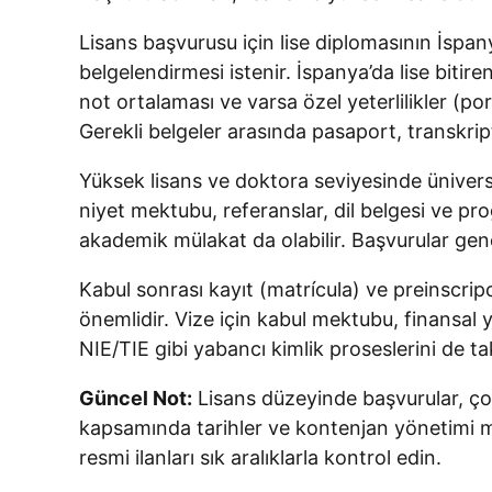
Lisans başvurusu için lise diplomasının İspan
belgelendirmesi istenir. İspanya’da lise bitire
not ortalaması ve varsa özel yeterlilikler (po
Gerekli belgeler arasında pasaport, transkri
Yüksek lisans ve doktora seviyesinde ünivers
niyet mektubu, referanslar, dil belgesi ve pr
akademik mülakat da olabilir. Başvurular gene
Kabul sonrası kayıt (matrícula) ve preinscr
önemlidir. Vize için kabul mektubu, finansal ye
NIE/TIE gibi yabancı kimlik proseslerini de ta
Güncel Not:
Lisans düzeyinde başvurular, çoğ
kapsamında tarihler ve kontenjan yönetimi me
resmi ilanları sık aralıklarla kontrol edin.