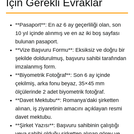
İçin Gerekli Evraklar
**Pasaport**: En az 6 ay geçerliliği olan, son
10 yıl içinde alınmış ve en az iki boş sayfası
bulunan pasaport.
**Vize Başvuru Formu**: Eksiksiz ve doğru bir
şekilde doldurulmuş, başvuru sahibi tarafından
imzalanmış form.
**Biyometrik Fotoğraf**: Son 6 ay içinde
çekilmiş, arka fonu beyaz, 35×45 mm
ölçülerinde 2 adet biyometrik fotoğraf.
**Davet Mektubu**: Romanya’daki şirketten
alınan, iş ziyaretinin amacını açıklayan resmi
davet mektubu.
**Şirket Yazısı**: Başvuru sahibinin çalıştığı
veya sahibi olduğu şirketten alınan görev ve