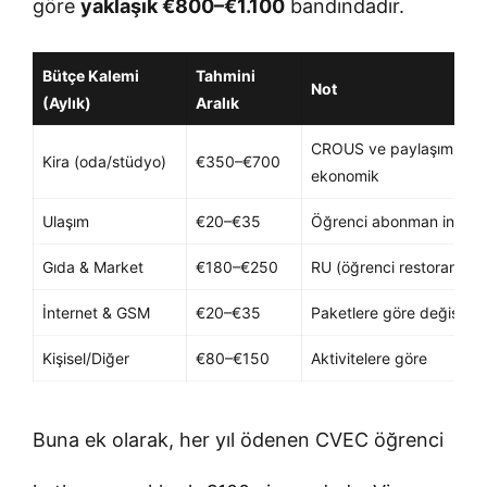
göre
yaklaşık €800–€1.100
bandındadır.
Bütçe Kalemi
Tahmini
Not
(Aylık)
Aralık
CROUS ve paylaşımlı evl
Kira (oda/stüdyo)
€350–€700
ekonomik
Ulaşım
€20–€35
Öğrenci abonman indirim
Gıda & Market
€180–€250
RU (öğrenci restoranları
İnternet & GSM
€20–€35
Paketlere göre değişir
Kişisel/Diğer
€80–€150
Aktivitelere göre
Buna ek olarak, her yıl ödenen CVEC öğrenci