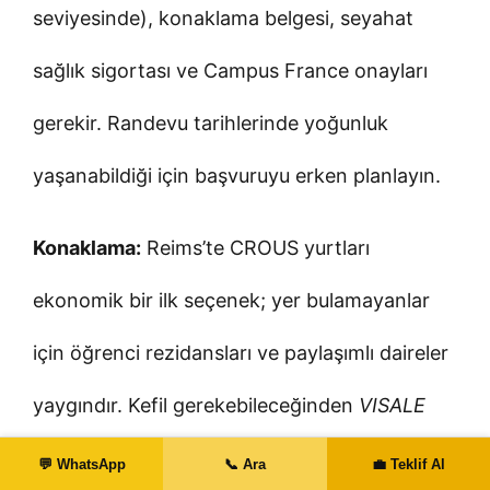
seviyesinde), konaklama belgesi, seyahat
sağlık sigortası ve Campus France onayları
gerekir. Randevu tarihlerinde yoğunluk
yaşanabildiği için başvuruyu erken planlayın.
Konaklama:
Reims’te CROUS yurtları
ekonomik bir ilk seçenek; yer bulamayanlar
için öğrenci rezidansları ve paylaşımlı daireler
yaygındır. Kefil gerekebileceğinden
VISALE
gibi ücretsiz kefalet çözümlerine
💬 WhatsApp
📞 Ara
💼 Teklif Al