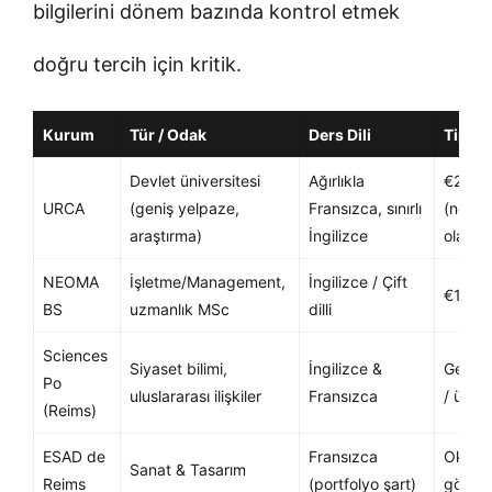
bilgilerini dönem bazında kontrol etmek
doğru tercih için kritik.
Kurum
Tür / Odak
Ders Dili
Tipik Y
Devlet üniversitesi
Ağırlıkla
€2.77
URCA
(geniş yelpaze,
Fransızca, sınırlı
(non-E
araştırma)
İngilizce
olabilir
NEOMA
İşletme/Management,
İngilizce / Çift
€12.0
BS
uzmanlık MSc
dilli
Sciences
Siyaset bilimi,
İngilizce &
Gelire
Po
uluslararası ilişkiler
Fransızca
/ üst b
(Reims)
ESAD de
Fransızca
Okula
Sanat & Tasarım
Reims
(portfolyo şart)
göre d