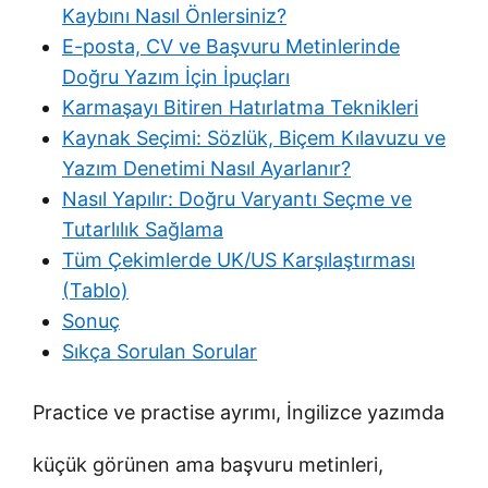
Kaybını Nasıl Önlersiniz?
E-posta, CV ve Başvuru Metinlerinde
Doğru Yazım İçin İpuçları
Karmaşayı Bitiren Hatırlatma Teknikleri
Kaynak Seçimi: Sözlük, Biçem Kılavuzu ve
Yazım Denetimi Nasıl Ayarlanır?
Nasıl Yapılır: Doğru Varyantı Seçme ve
Tutarlılık Sağlama
Tüm Çekimlerde UK/US Karşılaştırması
(Tablo)
Sonuç
Sıkça Sorulan Sorular
Practice ve practise ayrımı, İngilizce yazımda
küçük görünen ama başvuru metinleri,