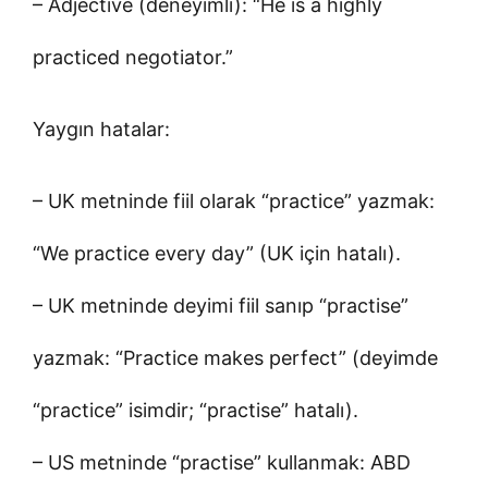
– Adjective (deneyimli): “He is a highly
practiced negotiator.”
Yaygın hatalar:
– UK metninde fiil olarak “practice” yazmak:
“We practice every day” (UK için hatalı).
– UK metninde deyimi fiil sanıp “practise”
yazmak: “Practice makes perfect” (deyimde
“practice” isimdir; “practise” hatalı).
– US metninde “practise” kullanmak: ABD