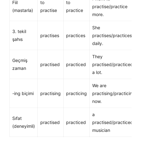
Fiil
to
to
practise/practice
(mastarla)
practise
practice
more.
She
3. tekil
practises
practices
practises/practices
şahıs
daily.
They
Geçmiş
practised
practiced
practised/practiced
zaman
a lot.
We are
-ing biçimi
practising
practicing
practising/practicing
now.
a
Sıfat
practised
practiced
practised/practiced
(deneyimli)
musician