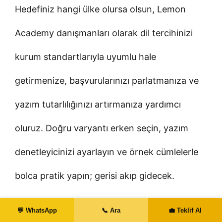
Hedefiniz hangi ülke olursa olsun, Lemon
Academy danışmanları olarak dil tercihinizi
kurum standartlarıyla uyumlu hale
getirmenize, başvurularınızı parlatmanıza ve
yazım tutarlılığınızı artırmanıza yardımcı
oluruz. Doğru varyantı erken seçin, yazım
denetleyicinizi ayarlayın ve örnek cümlelerle
bolca pratik yapın; gerisi akıp gidecek.
Sıkça Sorulan Sorular
💬 WhatsApp
📞 Ara
💼 Teklif Al