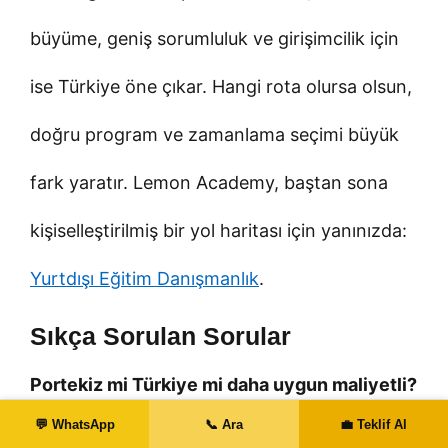
büyüme, geniş sorumluluk ve girişimcilik için
ise Türkiye öne çıkar. Hangi rota olursa olsun,
doğru program ve zamanlama seçimi büyük
fark yaratır. Lemon Academy, baştan sona
kişiselleştirilmiş bir yol haritası için yanınızda:
Yurtdışı Eğitim Danışmanlık
.
Sıkça Sorulan Sorular
Portekiz mi Türkiye mi daha uygun maliyetli?
💬 WhatsApp
📞 Ara
💼 Teklif Al
Şehre ve yaşam tarzına göre değişir. Lizbon