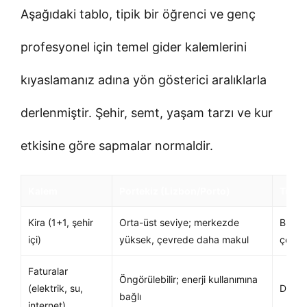
Aşağıdaki tablo, tipik bir öğrenci ve genç
profesyonel için temel gider kalemlerini
kıyaslamanız adına yön gösterici aralıklarla
derlenmiştir. Şehir, semt, yaşam tarzı ve kur
etkisine göre sapmalar normaldir.
Kalem
Portekiz (Lizbon/Porto)
Türki
Kira (1+1, şehir
Orta-üst seviye; merkezde
Büyük
içi)
yüksek, çevrede daha makul
çevre 
Faturalar
Öngörülebilir; enerji kullanımına
(elektrik, su,
Dönems
bağlı
internet)