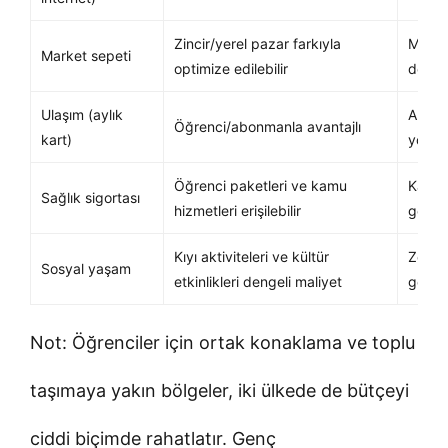
Zincir/yerel pazar farkıyla
Mevsim
Market sepeti
optimize edilebilir
dengel
Ulaşım (aylık
Abonm
Öğrenci/abonmanla avantajlı
kart)
yoğun
Öğrenci paketleri ve kamu
Kamu e
Sağlık sigortası
hizmetleri erişilebilir
geniş
Kıyı aktiviteleri ve kültür
Zengi
Sosyal yaşam
etkinlikleri dengeli maliyet
göre d
Not: Öğrenciler için ortak konaklama ve toplu
taşımaya yakın bölgeler, iki ülkede de bütçeyi
ciddi biçimde rahatlatır. Genç