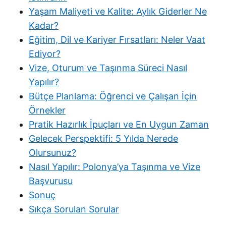
Yaşam Maliyeti ve Kalite: Aylık Giderler Ne
Kadar?
Eğitim, Dil ve Kariyer Fırsatları: Neler Vaat
Ediyor?
Vize, Oturum ve Taşınma Süreci Nasıl
Yapılır?
Bütçe Planlama: Öğrenci ve Çalışan İçin
Örnekler
Pratik Hazırlık İpuçları ve En Uygun Zaman
Gelecek Perspektifi: 5 Yılda Nerede
Olursunuz?
Nasıl Yapılır: Polonya’ya Taşınma ve Vize
Başvurusu
Sonuç
Sıkça Sorulan Sorular