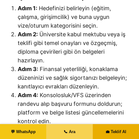
Adım 1:
Hedefinizi belirleyin (eğitim,
çalışma, girişimcilik) ve buna uygun
vize/oturum kategorisini seçin.
Adım 2:
Üniversite kabul mektubu veya iş
teklifi gibi temel onayları ve özgeçmiş,
diploma çevirileri gibi ön belgeleri
hazırlayın.
Adım 3:
Finansal yeterliliği, konaklama
düzeninizi ve sağlık sigortanızı belgeleyin;
kanıtlayıcı evrakları düzenleyin.
Adım 4:
Konsolosluk/VFS üzerinden
randevu alıp başvuru formunu doldurun;
platform ve belge listesi güncellemelerini
kontrol edin.
Adım 5:
Başvuru dosyanızı teslim edin,
💬 WhatsApp
📞 Ara
💼 Teklif Al
biyometri işlemlerini (parmak izi/fotoğraf)