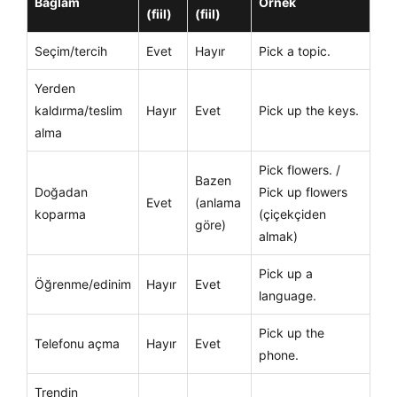
Bağlam
Örnek
(fiil)
(fiil)
Seçim/tercih
Evet
Hayır
Pick a topic.
Yerden
kaldırma/teslim
Hayır
Evet
Pick up the keys.
alma
Pick flowers. /
Bazen
Doğadan
Pick up flowers
Evet
(anlama
koparma
(çiçekçiden
göre)
almak)
Pick up a
Öğrenme/edinim
Hayır
Evet
language.
Pick up the
Telefonu açma
Hayır
Evet
phone.
Trendin