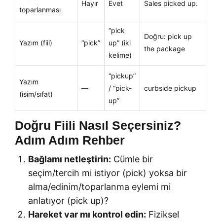
Hayır
Evet
Sales picked up.
toparlanması
“pick
Doğru: pick up
Yazım (fiil)
“pick”
up” (iki
the package
kelime)
“pickup”
Yazım
—
/ “pick-
curbside pickup
(isim/sıfat)
up”
Doğru Fiili Nasıl Seçersiniz?
Adım Adım Rehber
Bağlamı netleştirin:
Cümle bir
seçim/tercih mi istiyor (pick) yoksa bir
alma/edinim/toparlanma eylemi mi
anlatıyor (pick up)?
Hareket var mı kontrol edin:
Fiziksel