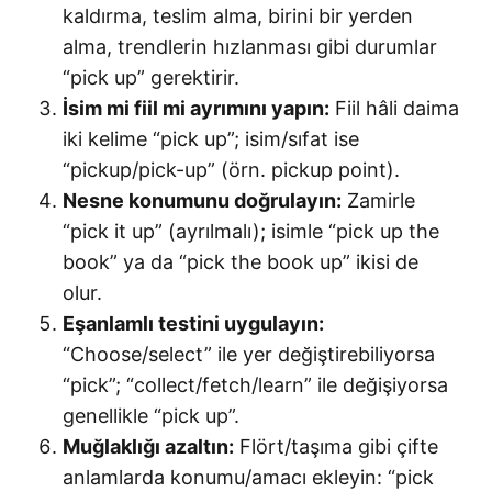
kaldırma, teslim alma, birini bir yerden
alma, trendlerin hızlanması gibi durumlar
“pick up” gerektirir.
İsim mi fiil mi ayrımını yapın:
Fiil hâli daima
iki kelime “pick up”; isim/sıfat ise
“pickup/pick-up” (örn. pickup point).
Nesne konumunu doğrulayın:
Zamirle
“pick it up” (ayrılmalı); isimle “pick up the
book” ya da “pick the book up” ikisi de
olur.
Eşanlamlı testini uygulayın:
“Choose/select” ile yer değiştirebiliyorsa
“pick”; “collect/fetch/learn” ile değişiyorsa
genellikle “pick up”.
Muğlaklığı azaltın:
Flört/taşıma gibi çifte
anlamlarda konumu/amacı ekleyin: “pick