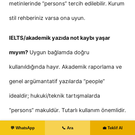
metinlerinde “persons” tercih edilebilir. Kurum
stil rehberiniz varsa ona uyun.
IELTS/akademik yazıda not kaybı yaşar
mıyım?
Uygun bağlamda doğru
kullanıldığında hayır. Akademik raporlama ve
genel argümantatif yazılarda “people”
idealdir; hukuki/teknik tartışmalarda
“persons” makuldür. Tutarlı kullanım önemlidir.
💬 WhatsApp
📞 Ara
💼 Teklif Al
“Person” yerine “human” kullanabilir miyim?