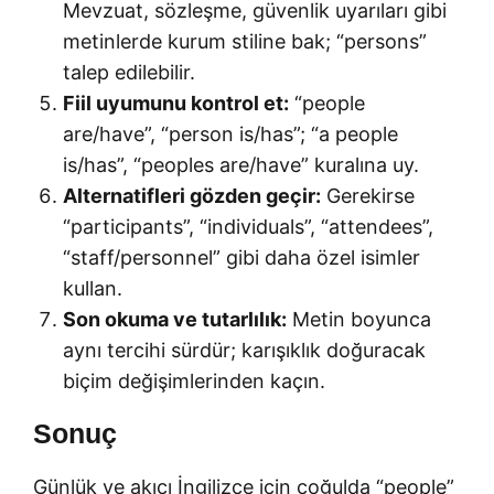
Mevzuat, sözleşme, güvenlik uyarıları gibi
metinlerde kurum stiline bak; “persons”
talep edilebilir.
Fiil uyumunu kontrol et:
“people
are/have”, “person is/has”; “a people
is/has”, “peoples are/have” kuralına uy.
Alternatifleri gözden geçir:
Gerekirse
“participants”, “individuals”, “attendees”,
“staff/personnel” gibi daha özel isimler
kullan.
Son okuma ve tutarlılık:
Metin boyunca
aynı tercihi sürdür; karışıklık doğuracak
biçim değişimlerinden kaçın.
Sonuç
Günlük ve akıcı İngilizce için çoğulda “people”