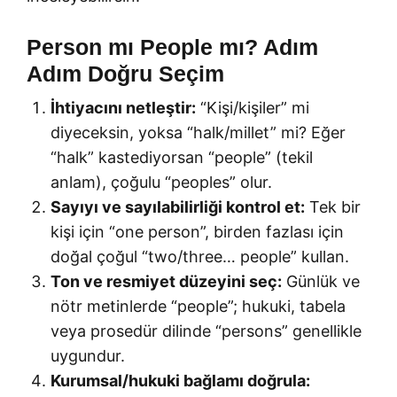
Person mı People mı? Adım
Adım Doğru Seçim
İhtiyacını netleştir:
“Kişi/kişiler” mi
diyeceksin, yoksa “halk/millet” mi? Eğer
“halk” kastediyorsan “people” (tekil
anlam), çoğulu “peoples” olur.
Sayıyı ve sayılabilirliği kontrol et:
Tek bir
kişi için “one person”, birden fazlası için
doğal çoğul “two/three… people” kullan.
Ton ve resmiyet düzeyini seç:
Günlük ve
nötr metinlerde “people”; hukuki, tabela
veya prosedür dilinde “persons” genellikle
uygundur.
Kurumsal/hukuki bağlamı doğrula: