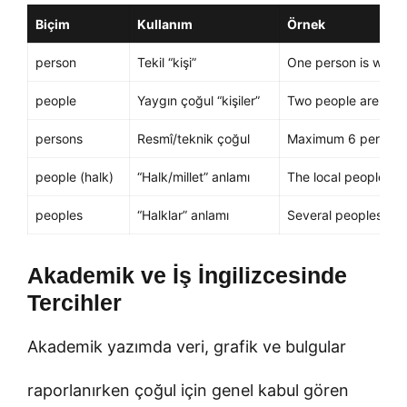
Biçim
Kullanım
Örnek
person
Tekil “kişi”
One person is waitin
people
Yaygın çoğul “kişiler”
Two people are stan
persons
Resmî/teknik çoğul
Maximum 6 persons i
people (halk)
“Halk/millet” anlamı
The local people sup
peoples
“Halklar” anlamı
Several peoples shar
Akademik ve İş İngilizcesinde
Tercihler
Akademik yazımda veri, grafik ve bulgular
raporlanırken çoğul için genel kabul gören