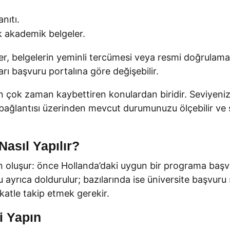
nıtı.
k akademik belgeler.
er, belgelerin yeminli tercümesi veya resmi doğrulama
rı başvuru portalına göre değişebilir.
 en çok zaman kaybettiren konulardan biridir. Seviyeniz
bağlantısı üzerinden mevcut durumunuzu ölçebilir ve sı
asıl Yapılır?
n oluşur: önce Hollanda’daki uygun bir programa başv
yrıca doldurulur; bazılarında ise üniversite başvuru s
atle takip etmek gerekir.
i Yapın