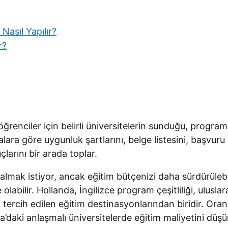
asıl Yapılır?
r?
ğrenciler için belirli üniversitelerin sunduğu, program
ara göre uygunluk şartlarını, belge listesini, başvuru 
çlarını bir arada toplar.
 almak istiyor, ancak eğitim bütçenizi daha sürdürülebi
labilir. Hollanda, İngilizce program çeşitliliği, ulusla
 tercih edilen eğitim destinasyonlarından biridir. Orang
da’daki anlaşmalı üniversitelerde eğitim maliyetini düş