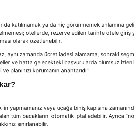
ında katılmamak ya da hiç görünmemek anlamına gelir
emesi; otellerde, rezerve edilen tarihte otele giriş
ması olarak özetlenebilir.
aynı zamanda ücret iadesi alamama, sonraki segmentle
ller ve hatta gelecekteki başvurularda olumsuz izlenim
i ve planınızı korumanın anahtarıdır.
kar?
k-in yapmamanız veya uçağa biniş kapısına zamanında
kalan tüm bacaklarını otomatik iptal edebilir. Ayrıca “
kkınız sınırlanabilir.