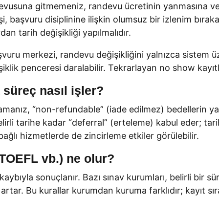
evusuna gitmemeniz, randevu ücretinin yanmasına ve y
i, başvuru disiplinine ilişkin olumsuz bir izlenim bıra
n tarih değişikliği yapılmalıdır.
u merkezi, randevu değişikliğini yalnızca sistem üze
klik penceresi daralabilir. Tekrarlayan no show kayıtl
 süreç nasıl işler?
manız, “non-refundable” (iade edilmez) bedellerin ya
irli tarihe kadar “deferral” (erteleme) kabul eder; tar
ğlı hizmetlerde de zincirleme etkiler görülebilir.
 TOEFL vb.) ne olur?
aybıyla sonuçlanır. Bazı sınav kurumları, belirli bir 
 artar. Bu kurallar kurumdan kuruma farklıdır; kayıt s