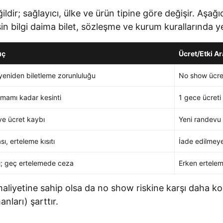
dir; sağlayıcı, ülke ve ürün tipine göre değişir. Aşağıd
sin bilgi daima bilet, sözleşme ve kurum kurallarında yer
uç
Ücret/Etki Ar
 yeniden biletleme zorunluluğu
No show ücret
amamı kadar kesinti
1 gece ücreti
e ücret kaybı
Yeni randevu
, erteleme kısıtı
İade edilmeye
ı; geç ertelemede ceza
Erken erteleme
aliyetine sahip olsa da no show riskine karşı daha ko
nları) şarttır.