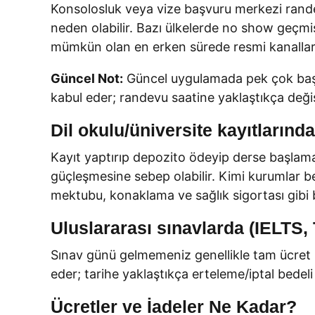
Konsolosluk veya vize başvuru merkezi rand
neden olabilir. Bazı ülkelerde no show geçmiş
mümkün olan en erken sürede resmi kanallarda
Güncel Not:
Güncel uygulamada pek çok başvur
kabul eder; randevu saatine yaklaştıkça değişi
Dil okulu/üniversite kayıtlarında
Kayıt yaptırıp depozito ödeyip derse başlama
güçleşmesine sebep olabilir. Kimi kurumlar bel
mektubu, konaklama ve sağlık sigortası gibi ba
Uluslararası sınavlarda (IELTS,
Sınav günü gelmemeniz genellikle tam ücret k
eder; tarihe yaklaştıkça erteleme/iptal bedeli
Ücretler ve İadeler Ne Kadar?