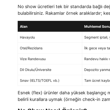
No show ücretleri tek bir standarda bağlı değil
bulabilirsiniz. Rakamlar örnek aralıklardır; ke
Alan
Muhtemel Son
Havayolu
Segment iptali,
Otel/Rezidans
İlk gece veya t
Vize Randevusu
Randevu hakkı v
Dil Okulu/Üniversite
Depozito yanması
Sınav (IELTS/TOEFL vb.)
Tam ücret kayb
Esnek (flex) ürünler daha yüksek başlangıç m
belirli kurallara uymak (örneğin check-in zama