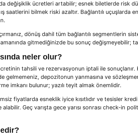
nda değişiklik ücretleri artabilir; esnek biletlerde risk
saatlerini bilmek riski azaltır. Bağlantılı uçuşlarda e
n.
ırmanız, dönüş dahil tüm bağlantılı segmentlerin siste
manında gitmediğinizde bu sonuç değişmeyebilir; tarife
sında neler olur?
retinin tahsili ve rezervasyonun iptali ile sonuçlanır
alde gelmemeniz, depozitonun yanmasına ve sözleşmeni
irme imkanı bulunur; yazılı teyit almak önemlidir.
z fiyatlarda esneklik iyice kısıtlıdır ve tesisler kred
labilir. Geç varışta gece yarısı sonrası check-in politi
nedir?