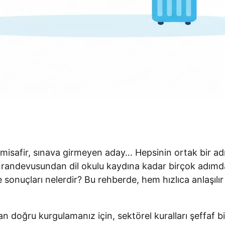
isafir, sınava girmeyen aday… Hepsinin ortak bir adı 
randevusundan dil okulu kaydına kadar birçok adımda “
 sonuçları nelerdir? Bu rehberde, hem hızlıca anlaşıl
doğru kurgulamanız için, sektörel kuralları şeffaf biçi