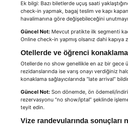
Ek bilgi: Bazı biletlerde uçuş saati yaklaştığı
check-in yapmak, bagaj teslim ve kapı kapanış 
havalimanına göre değişebileceğini unutmayı
Güncel Not:
Mevcut pratikte ilk segmenti kaç
Online check-in yapmış olsanız dahi kapıya za
Otellerde ve öğrenci konaklama
Otellerde no show genellikle en az bir gece üc
rezidanslarında ise varış onayı verdiğiniz h
konaklama sağlayıcılarında “late arrival” bild
Güncel Not:
Son dönemde, ön ödemeli/indirimsi
rezervasyonu “no show/iptal” şeklinde işleme a
teyit edin.
Vize randevularında sonuçları 