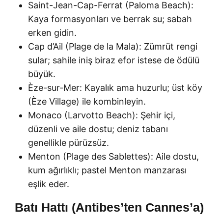
Saint-Jean-Cap-Ferrat (Paloma Beach):
Kaya formasyonları ve berrak su; sabah
erken gidin.
Cap d’Ail (Plage de la Mala): Zümrüt rengi
sular; sahile iniş biraz efor istese de ödülü
büyük.
Èze-sur-Mer: Kayalık ama huzurlu; üst köy
(Èze Village) ile kombinleyin.
Monaco (Larvotto Beach): Şehir içi,
düzenli ve aile dostu; deniz tabanı
genellikle pürüzsüz.
Menton (Plage des Sablettes): Aile dostu,
kum ağırlıklı; pastel Menton manzarası
eşlik eder.
Batı Hattı (Antibes’ten Cannes’a)