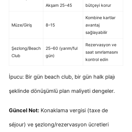
Akşam 25–45
bütçeyi korur
Kombine kartlar
Müze/Giriş
8–15
avantaj
sağlayabilir
Rezervasyon ve
Şezlong/Beach
25–60 (yarım/ful
saat sınırlamasını
Club
gün)
kontrol edin
İpucu: Bir gün beach club, bir gün halk plajı
şeklinde dönüşümlü plan maliyeti dengeler.
Güncel Not:
Konaklama vergisi (taxe de
séjour) ve şezlong/rezervasyon ücretleri