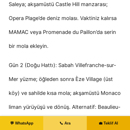
Saleya; akşamüstü Castle Hill manzarası;
Opera Plage’de deniz molası. Vaktiniz kalırsa
MAMAC veya Promenade du Paillon’da serin
bir mola ekleyin.
Gün 2 (Doğu Hattı): Sabah Villefranche-sur-
Mer yüzme; öğleden sonra Èze Village (üst
köy) ve sahilde kısa mola; akşamüstü Monaco
liman yürüyüşü ve dönüş. Alternatif: Beaulieu-
sur-Mer’de Plage des Fourmis.
💬 WhatsApp
📞 Ara
💼 Teklif Al