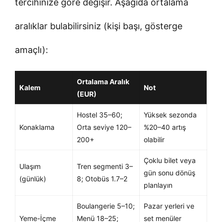
tercihinize göre değişir. Aşağıda ortalama
aralıklar bulabilirsiniz (kişi başı, gösterge
amaçlı):
Ortalama Aralık
Kalem
Not
(EUR)
Hostel 35–60;
Yüksek sezonda
Konaklama
Orta seviye 120–
%20–40 artış
200+
olabilir
Çoklu bilet veya
Ulaşım
Tren segmenti 3–
gün sonu dönüş
(günlük)
8; Otobüs 1.7–2
planlayın
Boulangerie 5–10;
Pazar yerleri ve
Yeme-İçme
Menü 18–25;
set menüler