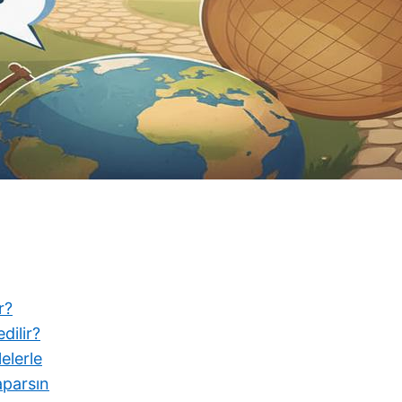
r?
dilir?
elerle
aparsın