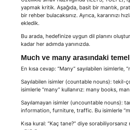
yapmak kritik. Aşağıda, basit bir mantık, pra
bir rehber bulacaksınız. Ayrıca, kararınızı hız
ekledik.
Bu arada, hedefinize uygun dil planını oluş
kadar her adımda yanınızda.
Much ve many arasındaki temel 
En kısa cevap: “Many” sayılabilen isimlerle, “
Sayılabilen isimler (countable nouns): tekil-ç
isimlerle “many” kullanırız: many books, ma
Sayılamayan isimler (uncountable nouns): tan
information, furniture, traffic. Bu isimlerl
Kısa kural: “Kaç tane?” diye sorabiliyorsan