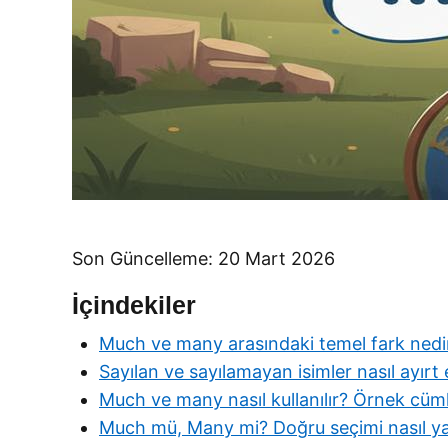
Son Güncelleme: 20 Mart 2026
İçindekiler
Much ve many arasındaki temel fark nedi
Sayılan ve sayılamayan isimler nasıl ayırt e
Much ve many nasıl kullanılır? Örnek cüml
Much mü, Many mi? Doğru seçimi nasıl y