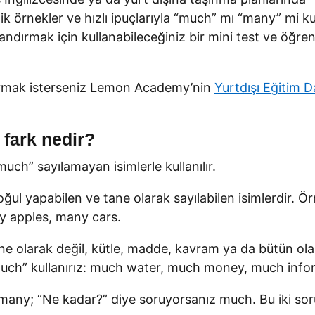
tik örnekler ve hızlı ipuçlarıyla “much” mı “many” mi k
landırmak için kullanabileceğiniz bir mini test ve öğren
turmak isterseniz Lemon Academy’nin
Yurtdışı Eğitim 
fark nedir?
much” sayılamayan isimlerle kullanılır.
oğul yapabilen ve tane olarak sayılabilen isimlerdir. Ö
ny apples, many cars.
e olarak değil, kütle, madde, kavram ya da bütün ola
e “much” kullanırız: much water, much money, much info
ız many; “Ne kadar?” diye soruyorsanız much. Bu iki 