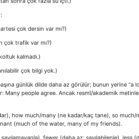
an sonra çok fazla su içti.)
:
rtesi çok dersin var mı?)
 çok trafik var mı?)
koltuk kalmadı.)
ılabilir çok bilgi yok.)
şına günlük dilde daha az görülür; bunun yerine “a lot 
ır: Many people agree. Ancak resmî/akademik metinl
kadar), how much/many (ne kadar/kaç tane), so much
nant (much of the water, many of my friends).
 sayılamayanla), fewer (daha az; sayılabilenle), less 