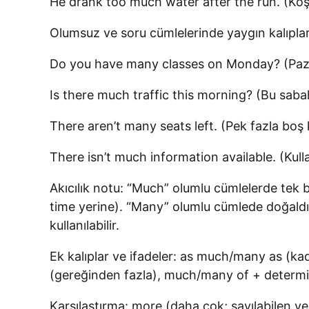
He drank too much water after the run. (Koşt
Olumsuz ve soru cümlelerinde yaygın kalıplar
Do you have many classes on Monday? (Paza
Is there much traffic this morning? (Bu sabah
There aren’t many seats left. (Pek fazla boş 
There isn’t much information available. (Kullan
Akıcılık notu: “Much” olumlu cümlelerde tek ba
time yerine). “Many” olumlu cümlede doğald
kullanılabilir.
Ek kalıplar ve ifadeler: as much/many as (
(gereğinden fazla), much/many of + determi
Karşılaştırma: more (daha çok; sayılabilen ve