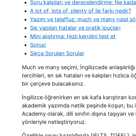
Soru kalıpları ve derecelendirme: Ne kad
A lot of, lots of, plenty of ile farkı nedir?
Yazım ve telaffuz: much ve many nasıl söy
Sık yapılan hatalar ve pratik ipuçları
Mini alıştırma: Hızlı kendini test et
Sonuç
Sıkça Sorulan Sorular
Much ve many seçimi, İngilizcede anlaşılırlığ
tercihleri, en sık hataları ve kalıpları hızlı
bir çerçeve bulacaksınız.
İngilizce öğrenirken en sık kafa karıştıran k
akademik yazımda netlik peşinde koşun; bu ik
Academy olarak, dili sınıfın dışına taşıyan v
yönleriyle netleştiriyoruz.
Özellikle sınav hazırlığında (IELTS, TOEFL), 