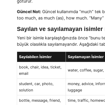
götürür.
Güncel Not:
Güncel kullanımda “much” tek ba
too much, as much (as), how much. “Many” ol
Sayılan ve sayılamayan isimler n
Yeni bir isimle karşılaştığınızda önce “bunu t
büyük olasılıkla sayılamayandır. Aşağıdaki tabl
Sayılabilen İsimler
Sayılamayan İsimler
book, chair, idea, ticket,
water, coffee, sugar,
email
student, car, photo,
money, advice, infor
solution
luggage
bottle, message, friend,
time, traffic, homewo