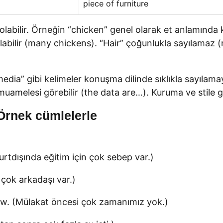
piece of furniture
 olabilir. Örneğin “chicken” genel olarak et anlamında
ılabilir (many chickens). “Hair” çoğunlukla sayılamaz 
ia” gibi kelimeler konuşma dilinde sıklıkla sayılamay
muamelesi görebilir (the data are…). Kuruma ve stile gö
 Örnek cümlelerle
rtdışında eğitim için çok sebep var.)
çok arkadaşı var.)
ew. (Mülakat öncesi çok zamanımız yok.)