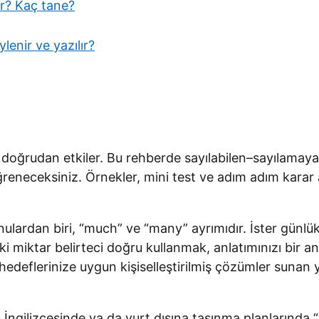
ar? Kaç tane?
lenir ve yazılır?
ı doğrudan etkiler. Bu rehberde sayılabilen–sayılamay
ca öğreneceksiniz. Örnekler, mini test ve adım adım kara
onulardan biri, “much” ve “many” ayrımıdır. İster günlü
i miktar belirteci doğru kullanmak, anlatımınızı bir 
e hedeflerinize uygun kişiselleştirilmiş çözümler suna
iş İngilizcesinde ya da yurt dışına taşınma planlarında