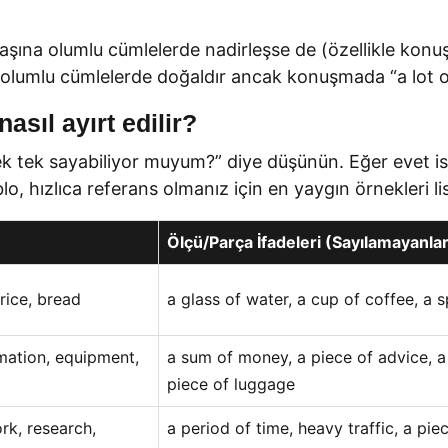
şına olumlu cümlelerde nadirleşse de (özellikle konuş
umlu cümlelerde doğaldır ancak konuşmada “a lot of” i
asıl ayırt edilir?
ek tek sayabiliyor muyum?” diye düşünün. Eğer evet ise 
o, hızlıca referans olmanız için en yaygın örnekleri lis
Ölçü/Parça İfadeleri (Sayılamayanlar
 rice, bread
a glass of water, a cup of coffee, a s
mation, equipment,
a sum of money, a piece of advice, a
piece of luggage
rk, research,
a period of time, heavy traffic, a pi