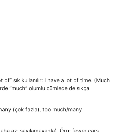
of” sık kullanılır: I have a lot of time. (Much
erde “much” olumlu cümlede de sıkça
/many (çok fazla), too much/many
(daha az; sayılamayanla). Örn: fewer cars,