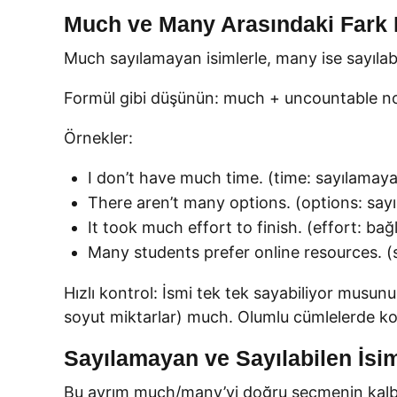
Much ve Many Arasındaki Fark 
Much sayılamayan isimlerle, many ise sayılabile
Formül gibi düşünün: much + uncountable no
Örnekler:
I don’t have much time. (time: sayılamay
There aren’t many options. (options: sayıl
It took much effort to finish. (effort: ba
Many students prefer online resources. (s
Hızlı kontrol: İsmi tek tek sayabiliyor musun
soyut miktarlar) much. Olumlu cümlelerde konu
Sayılamayan ve Sayılabilen İsiml
Bu ayrım much/many’yi doğru seçmenin kalbidi