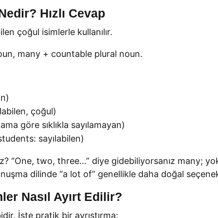
Nedir? Hızlı Cevap
n çoğul isimlerle kullanılır.
un, many + countable plural noun.
an)
abilen, çoğul)
ğlama göre sıklıkla sayılamayan)
tudents: sayılabilen)
uz? “One, two, three…” diye gidebiliyorsanız many; yoks
şma dilinde “a lot of” genellikle daha doğal seçenek 
er Nasıl Ayırt Edilir?
r. İşte pratik bir ayrıştırma: