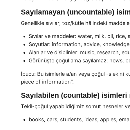
Sayılamayan (uncountable) isiml
Genellikle sıvılar, toz/kütle hâlindeki maddel
Sıvılar ve maddeler: water, milk, oil, rice
Soyutlar: information, advice, knowledge,
Alanlar ve disiplinler: music, research, ed
Görünüşte çoğul ama sayılamaz: news, poli
İpucu: Bu isimlerle a/an veya çoğul -s ekini 
piece of information”.
Sayılabilen (countable) isimleri 
Tekil-çoğul yapabildiğimiz somut nesneler ve ki
books, cars, students, ideas, apples, email