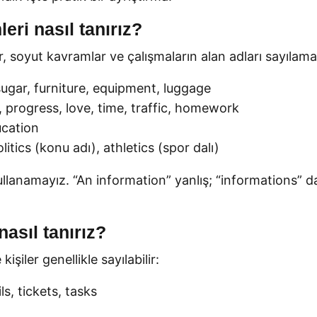
eri nasıl tanırız?
er, soyut kavramlar ve çalışmaların alan adları sayılama
, sugar, furniture, equipment, luggage
 progress, love, time, traffic, homework
ucation
tics (konu adı), athletics (spor dalı)
kullanamayız. “An information” yanlış; “informations”
nasıl tanırız?
şiler genellikle sayılabilir:
s, tickets, tasks