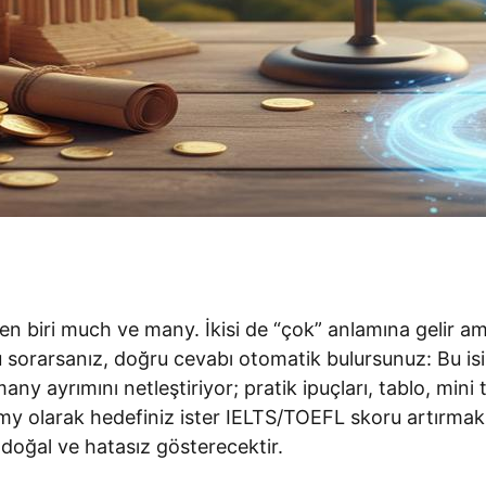
erden biri much ve many. İkisi de “çok” anlamına gelir ama
yu sorarsanız, doğru cevabı otomatik bulursunuz: Bu is
ny ayrımını netleştiriyor; pratik ipuçları, tablo, mini
y olarak hedefiniz ister IELTS/TOEFL skoru artırmak ol
oğal ve hatasız gösterecektir.