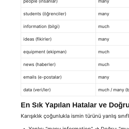
people (insanlar)
many
students (öğrenciler)
many
information (bilgi)
much
ideas (fikirler)
many
equipment (ekipman)
much
news (haberler)
much
emails (e-postalar)
many
data (veri/ler)
much / many (
En Sık Yapılan Hatalar ve Doğru
Karışıklık çoğunlukla ismin türünü yanlış sını
Yanlış: “many information” → Doğru: “muc