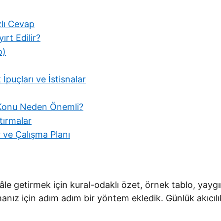
lı Cevap
ırt Edilir?
o)
uçları ve İstisnalar
 Konu Neden Önemli?
ştırmalar
r ve Çalışma Planı
 getirmek için kural-odaklı özet, örnek tablo, yaygın h
z için adım adım bir yöntem ekledik. Günlük akıcılık v