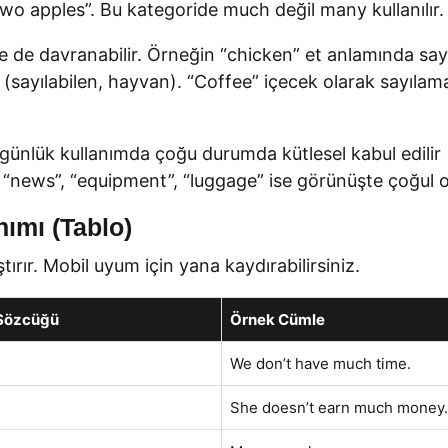
 “two apples”. Bu kategoride much değil many kullanılır.
de de davranabilir. Örneğin “chicken” et anlamında sayı
 (sayılabilen, hayvan). “Coffee” içecek olarak sayılam
r günlük kullanımda çoğu durumda kütlesel kabul edil
 “news”, “equipment”, “luggage” ise görünüşte çoğul ol
ımı (Tablo)
tırır. Mobil uyum için yana kaydırabilirsiniz.
 Sözcüğü
Örnek Cümle
We don’t have much time.
She doesn’t earn much money.