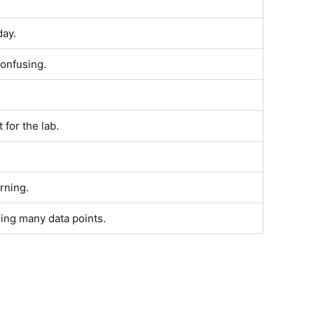
day.
onfusing.
for the lab.
rning.
ing many data points.