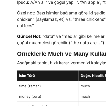
İpucu: A/An alır ve çoğul yapılır. “An apple”,
Özel not: Bazı isimler bağlama göre iki şekil
chicken” (sayılamaz, et) vs. “three chickens”
coffees”.
Güncel Not:
“data” ve “media” gibi kelimele
çoğul muamelesi görebilir (“the data are …”).
Örneklerle Much ve Many Kullan
Aşağıdaki tablo, hızlı karar vermenizi kolaylaş
İsim Türü
Doğru Nicelik
time (zaman)
much
money (para)
much