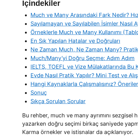
İçindekiler
Much ve Many Arasındaki Fark Nedir? Hız
Sayılamayan ve Sayılabilen İsimler Nasıl Ay
Örneklerle Much ve Many Kullanımı (Tabl
En Sık Yapılan Hatalar ve Doğruları
Ne Zaman Much, Ne Zaman Many? Pratik İp
Much/Many’yi Doğru Seçme: Adım Adım
IELTS, TOEFL ve Vize Mülakatlarında Bu
Evde Nasıl Pratik Yapılır? Mini Test ve Alı
Hangi Kaynaklarla Çalışmalısınız? Önerile
Sonuç
Sıkça Sorulan Sorular
Bu rehber, much ve many ayrımını sezgisel hâle
yazarken doğru seçimi birkaç saniyede yapmanı
Karma örnekler ve istisnalar da açıklanıyor.