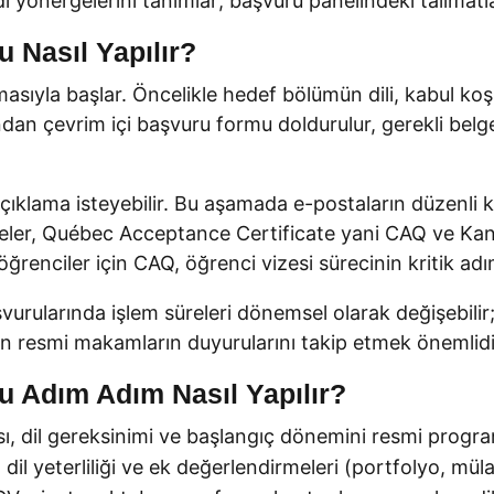
i yönergelerini tanımlar; başvuru panelindeki talimatlar
 Nasıl Yapılır?
asıyla başlar. Öncelikle hedef bölümün dili, kabul koş
ından çevrim içi başvuru formu doldurulur, gerekli belg
ıklama isteyebilir. Bu aşamada e-postaların düzenli k
geler, Québec Acceptance Certificate yani CAQ ve Kan
ğrenciler için CAQ, öğrenci vizesi sürecinin kritik adım
rularında işlem süreleri dönemsel olarak değişebilir;
çin resmi makamların duyurularını takip etmek önemlidi
u Adım Adım Nasıl Yapılır?
ısı, dil gereksinimi ve başlangıç dönemini resmi progr
dil yeterliliği ve ek değerlendirmeleri (portfolyo, mülak