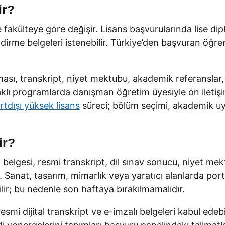
ir?
fakülteye göre değişir. Lisans başvurularında lise dipl
ndirme belgeleri istenebilir. Türkiye’den başvuran öğre
oması, transkript, niyet mektubu, akademik referanslar
 odaklı programlarda danışman öğretim üyesiyle ön ileti
rtdışı yüksek lisans
süreci; bölüm seçimi, akademik uy
ir?
belgesi, resmi transkript, dil sınav sonucu, niyet mek
r. Sanat, tasarım, mimarlık veya yaratıcı alanlarda port
lir; bu nedenle son haftaya bırakılmamalıdır.
resmi dijital transkript ve e-imzalı belgeleri kabul ed