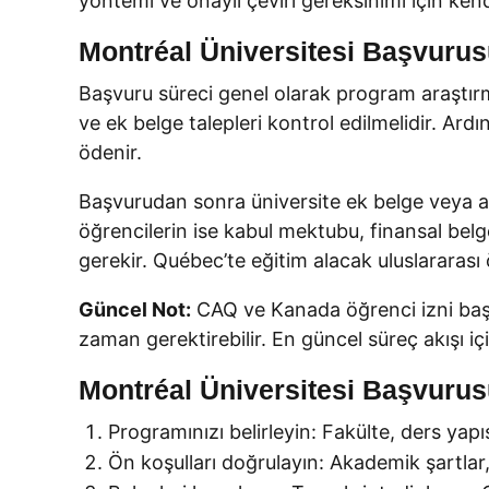
yöntemi ve onaylı çeviri gereksinimi için kend
Montréal Üniversitesi Başvurusu
Başvuru süreci genel olarak program araştırm
ve ek belge talepleri kontrol edilmelidir. Ard
ödenir.
Başvurudan sonra üniversite ek belge veya aç
öğrencilerin ise kabul mektubu, finansal bel
gerekir. Québec’te eğitim alacak uluslararası ö
Güncel Not:
CAQ ve Kanada öğrenci izni başvu
zaman gerektirebilir. En güncel süreç akışı i
Montréal Üniversitesi Başvurus
Programınızı belirleyin: Fakülte, ders yap
Ön koşulları doğrulayın: Akademik şartlar, 