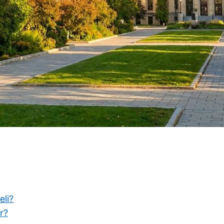
eli?
r?