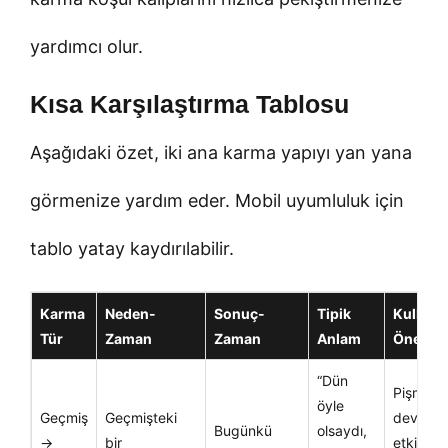
yardımcı olur.
Kısa Karşılaştırma Tablosu
Aşağıdaki özet, iki ana karma yapıyı yan yana
görmenize yardım eder. Mobil uyumluluk için
tablo yatay kaydırılabilir.
Karma
Neden-
Sonuç-
Tipik
Kullanı
Tür
Zaman
Zaman
Anlam
Önerisi
“Dün
Pişmanlı
öyle
Geçmiş
Geçmişteki
devam 
Bugünkü
olsaydı,
→
bir
etkiyi