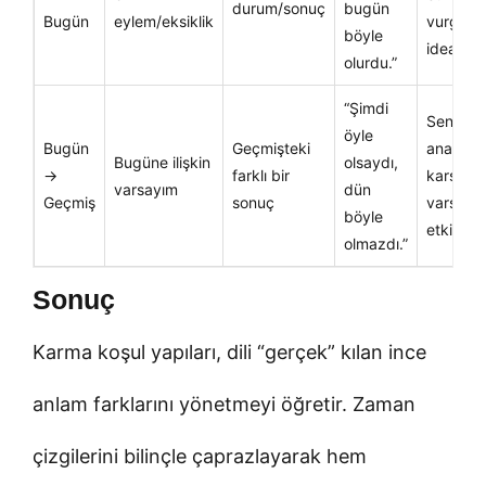
durum/sonuç
bugün
Bugün
eylem/eksiklik
vurgula
böyle
idealdir.
olurdu.”
“Şimdi
Senaryo
öyle
Bugün
Geçmişteki
analizi v
Bugüne ilişkin
olsaydı,
→
farklı bir
karşıt
varsayım
dün
Geçmiş
sonuç
varsayı
böyle
etkilidir.
olmazdı.”
Sonuç
Karma koşul yapıları, dili “gerçek” kılan ince
anlam farklarını yönetmeyi öğretir. Zaman
çizgilerini bilinçle çaprazlayarak hem