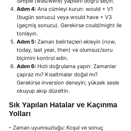
Simple (was/were) yapısını doğru seçin.
Adım 4:
Ana cümleyi kurun: would + V1
(bugün sonucu) veya would have + V3
(geçmiş sonucu). Gerekirse could/might ile
tonlayın.
Adım 5:
Zaman belirteçleri ekleyin (now,
today, last year, then) ve olumsuz/soru
biçimini kontrol edin.
Adım 6:
Hızlı doğrulama yapın: Zamanlar
çapraz mı? Kısaltmalar doğal mı?
Gerekirse inversion deneyin; yüksek sesle
okuyup akışı düzeltin.
Sık Yapılan Hatalar ve Kaçınma
Yolları
– Zaman uyumsuzluğu: Koşul ve sonuç