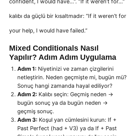
confident, I would have…”. “If it weren’t for…”
kalıbı da güçlü bir kısaltmadır: “If it weren’t for
your help, I would have failed.”
Mixed Conditionals Nasıl
Yapılır? Adım Adım Uygulama
Adım 1:
Niyetinizi ve zaman çizgilerini
netleştirin. Neden geçmişte mi, bugün mü?
Sonuç hangi zamanda hayal ediliyor?
Adım 2:
Kalıbı seçin: Geçmiş neden →
bugün sonuç ya da bugün neden →
geçmiş sonuç.
Adım 3:
Koşul yan cümlesini kurun: If +
Past Perfect (had + V3) ya da If + Past