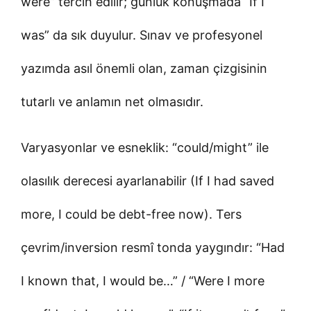
were” tercih edilir; günlük konuşmada “If I
was” da sık duyulur. Sınav ve profesyonel
yazımda asıl önemli olan, zaman çizgisinin
tutarlı ve anlamın net olmasıdır.
Varyasyonlar ve esneklik: “could/might” ile
olasılık derecesi ayarlanabilir (If I had saved
more, I could be debt-free now). Ters
çevrim/inversion resmî tonda yaygındır: “Had
I known that, I would be…” / “Were I more