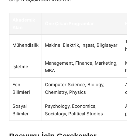
Akademik
Öne Çıkan Programlar
Kiml
Alan
Tekni
Mühendislik
Makine, Elektrik, İnşaat, Bilgisayar
hede
Management, Finance, Marketing,
Kurum
İşletme
MBA
hede
Fen
Computer Science, Biology,
Araşt
Bilimleri
Chemistry, Physics
düşü
Sosyal
Psychology, Economics,
Anali
Bilimler
Sociology, Political Studies
polit
Başvuru İçin Gerekenler