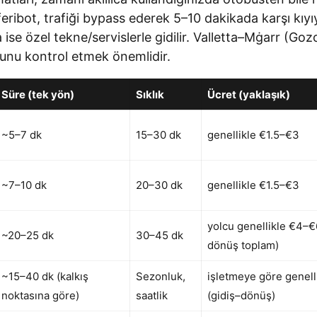
feribot, trafiği bypass ederek 5–10 dakikada karşı kıy
e özel tekne/servislerle gidilir. Valletta–Mġarr (Goz
munu kontrol etmek önemlidir.
Süre (tek yön)
Sıklık
Ücret (yaklaşık)
~5–7 dk
15–30 dk
genellikle €1.5–€3
~7–10 dk
20–30 dk
genellikle €1.5–€3
yolcu genellikle €4–€
~20–25 dk
30–45 dk
dönüş toplam)
~15–40 dk (kalkış
Sezonluk,
işletmeye göre genel
noktasına göre)
saatlik
(gidiş–dönüş)