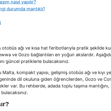
şım nasıl yapılır?
angi durumda mantıklı?
i
ş otobüs ağı ve kısa hat feribotlarıyla pratik şekilde ku
ewwa ve Gozo bağlantıları en yoğun akslardır. Aşağıda ç
ını güncel pratiklerle bulacaksınız.
 Malta, kompakt yapısı, gelişmiş otobüs ağı ve kıyı ye
ta üçgeninde dil okuluna giden öğrencilerden, Gozo ve
kler var. Bu rehberde, adada toplu taşıma mantığını, fer
 bulacaksınız.
şır?