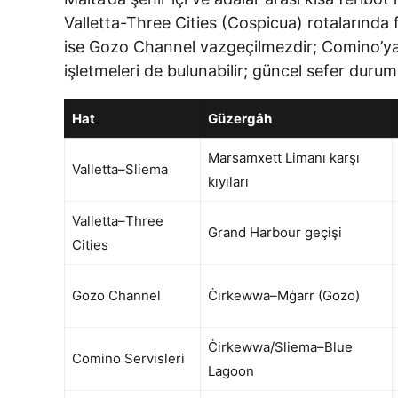
Valletta-Three Cities (Cospicua) rotalarında 
ise Gozo Channel vazgeçilmezdir; Comino’ya is
işletmeleri de bulunabilir; güncel sefer duru
Hat
Güzergâh
Marsamxett Limanı karşı
Valletta–Sliema
kıyıları
Valletta–Three
Grand Harbour geçişi
Cities
Gozo Channel
Ċirkewwa–Mġarr (Gozo)
Ċirkewwa/Sliema–Blue
Comino Servisleri
Lagoon