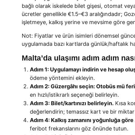
bağlı olarak iskelede bilet gişesi, otomat ve
ücretler genellikle €1.5–€3 aralığındadır; G
işletmeye, kalkış yerine ve mevsime göre gene
Not: Fiyatlar ve ürün isimleri dönemsel günce
uygulamada bazı kartlarda günlük/haftalık har
Malta’da ulaşımı adım adım nası
Adım 1: Uygulamayı indirin ve hesap olu
ödeme yöntemini ekleyin.
Adım 2: Güzergâhı seçin: Otobüs mü fer
en hızlı/istikrarlı seçeneği belirleyin.
Adım 3: Bilet/kartınızı belirleyin.
Kısa kon
değerlendirin; temassız kart ve bir mikta
Adım 4: Kalkış zamanını yoğunluğa göre 
feribot frekanslarını göz önünde tutun.