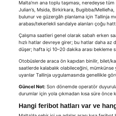
Malta’nın ana toplu taşıması, neredeyse tüm 
Julian’s, Msida, Birkirkara, Bugibba/Mellieħa, 
bulunur ve güzergâh planlama için Tallinja mobi
arabası/tekerlekli sandalye alanları çoğu hatt
Çalışma saatleri genel olarak sabah erken saat
hızlı hatlar devreye girer; bu hatlar daha a
düşer; hafta içi 10–20 dakika arası bekleme s
Otobüslerde araca ön kapıdan binilir, bilet/k
saatlerde kalabalık olabileceğini, mümkünse y
uyarılar Tallinja uygulamasında genellikle görü
Güncel Not:
Son dönemde operatör duyuruları
durumlar için yola çıkmadan kısa süre önce k
Hangi feribot hatları var ve han
Malta’da şehir içi ve adalar arası kısa feribot 