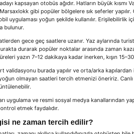
adayı kapsayan otobüs ağıdır. Hatların büyük kısmı Val
Marsaxlokk gibi popüler bölgelere sık seferler yapılır. 
l uygulaması yoğun şekilde kullanılır. Erişilebilirlik i
a bulunur.
lerden gece geç saatlere uzanır. Yaz aylarında turist ta
z durakta durarak popüler noktalar arasında zaman kaz
üreleri yazın 7–12 dakikaya kadar inerken, kışın 15–30 
art validasyonu burada yapılır ve orta/arka kapılardan
oğun olmayan saatleri tercih etmenizi öneririz. Canlı d
ntülenebilir.
 uygulama ve resmi sosyal medya kanallarından yapılab
ontrol etmek faydalıdır.
gisi ne zaman tercih edilir?
hatları, zamanı akıllıca kullandığınızda otobüsten bile hı