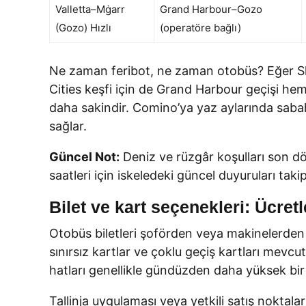
Valletta–Mġarr
Grand Harbour–Gozo
(Gozo) Hızlı
(operatöre bağlı)
Ne zaman feribot, ne zaman otobüs? Eğer Sli
Cities keşfi için de Grand Harbour geçişi he
daha sakindir. Comino’ya yaz aylarında sab
sağlar.
Güncel Not:
Deniz ve rüzgâr koşulları son dön
saatleri için iskeledeki güncel duyuruları taki
Bilet ve kart seçenekleri: Ücret
Otobüs biletleri şoförden veya makinelerden alı
sınırsız kartlar ve çoklu geçiş kartları mevcut
hatları genellikle gündüzden daha yüksek bir ta
Tallinja uygulaması veya yetkili satış noktalar