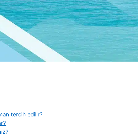
man tercih edilir?
ar?
nız?