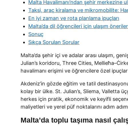
Malta Havalimanı’ndan şehir merkezine ula
Taksi, araç kiralama ve mikromobilite: H
En iyi zaman ve rota planlama ipuçları
Malta’da dil öğrencileri için ulaşım öneriler
Sonuç
Sıkça Sorulan Sorular
Malta’da şehir içi ve adalar arası ulaşım, geni
Julian’s koridoru, Three Cities, Mellieħa–Ċirk
havalimanı erişimi ve öğrencilere özel ipuçlar
Akdeniz’in gözde eğitim ve tatil destinasyonu
kolay bir ülke. St. Julian’s, Sliema, Vallet
herkes için pratik, ekonomik ve keyifli seçene
maliyetleri ve yerel püf noktalarını adım adım
Malta’da toplu taşıma nasıl çalı