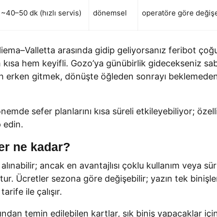
~40–50 dk (hızlı servis)
dönemsel
operatöre göre değişe
ema–Valletta arasında gidip geliyorsanız feribot çoğ
m kısa hem keyifli. Gozo’ya günübirlik gidecekseniz s
ah erken gitmek, dönüşte öğleden sonrayı beklemeden
emde sefer planlarını kısa süreli etkileyebiliyor; özell
p edin.
ler ne kadar?
nabilir; ancak en avantajlısı çoklu kullanım veya süre b
tur. Ücretler sezona göre değişebilir; yazın tek binişle
rife ile çalışır.
ından temin edilebilen kartlar, sık biniş yapacaklar içi