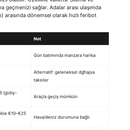
ıya geçmenizi sağlar. Adalar arası ulaşımda
o) arasında dönemsel olarak hızlı feribot
Not
Gün batımında manzara harika
Alternatif: geleneksel dgħajsa
taksiler
6 (gidiş–
Araçla geçiş mümkün
likle €10–€25
Hava/deniz durumuna bağlı