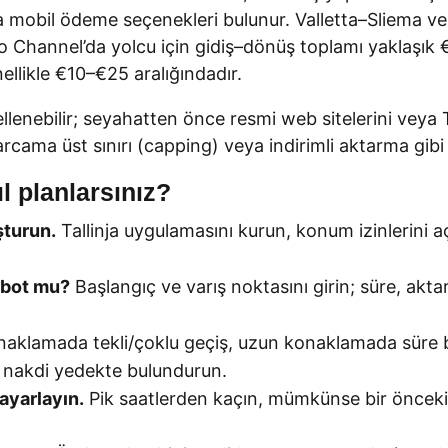
ya mobil ödeme seçenekleri bulunur. Valletta–Sliema ve
ozo Channel’da yolcu için gidiş–dönüş toplamı yaklaşık
llikle €10–€25 aralığındadır.
llenebilir; seyahatten önce resmi web sitelerini veya 
cama üst sınırı (capping) veya indirimli aktarma gibi a
l planlarsınız?
şturun.
Tallinja uygulamasını kurun, konum izinlerini aç
ibot mu?
Başlangıç ve varış noktasını girin; süre, aktar
aklamada tekli/çoklu geçiş, uzun konaklamada süre ba
r nakdi yedekte bulundurun.
ayarlayın.
Pik saatlerden kaçın, mümkünse bir önceki s