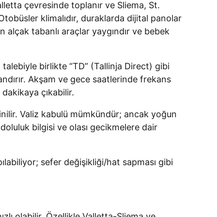
letta çevresinde toplanır ve Sliema, St.
Otobüsler klimalıdır, duraklarda dijital panolar
çin alçak tabanlı araçlar yaygındır ve bebek
lebiyle birlikte “TD” (Tallinja Direct) gibi
andırır. Akşam ve gece saatlerinde frekans
dakikaya çıkabilir.
 inilir. Valiz kabulü mümkündür; ancak yoğun
oluluk bilgisi ve olası gecikmelere dair
iliyor; sefer değişikliği/hat sapması gibi
zlı olabilir. Özellikle Valletta-Sliema ve