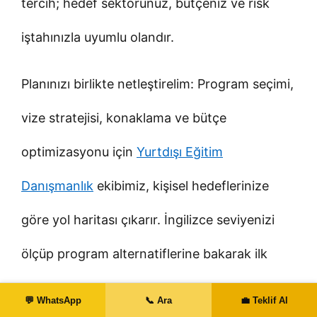
tercih; hedef sektörünüz, bütçeniz ve risk
iştahınızla uyumlu olandır.
Planınızı birlikte netleştirelim: Program seçimi,
vize stratejisi, konaklama ve bütçe
optimizasyonu için
Yurtdışı Eğitim
Danışmanlık
ekibimiz, kişisel hedeflerinize
göre yol haritası çıkarır. İngilizce seviyenizi
ölçüp program alternatiflerine bakarak ilk
adımı bugün atabilirsiniz.
💬 WhatsApp
📞 Ara
💼 Teklif Al