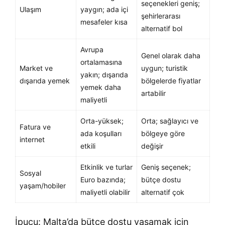
seçenekleri geniş;
Ulaşım
yaygın; ada içi
şehirlerarası
mesafeler kısa
alternatif bol
Avrupa
Genel olarak daha
ortalamasına
Market ve
uygun; turistik
yakın; dışarıda
dışarıda yemek
bölgelerde fiyatlar
yemek daha
artabilir
maliyetli
Orta-yüksek;
Orta; sağlayıcı ve
Fatura ve
ada koşulları
bölgeye göre
internet
etkili
değişir
Etkinlik ve turlar
Geniş seçenek;
Sosyal
Euro bazında;
bütçe dostu
yaşam/hobiler
maliyetli olabilir
alternatif çok
İpucu: Malta’da bütçe dostu yaşamak için