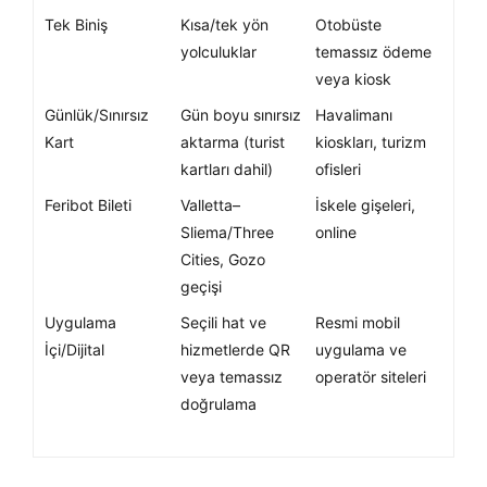
Tek Biniş
Kısa/tek yön
Otobüste
yolculuklar
temassız ödeme
veya kiosk
Günlük/Sınırsız
Gün boyu sınırsız
Havalimanı
Kart
aktarma (turist
kioskları, turizm
kartları dahil)
ofisleri
Feribot Bileti
Valletta–
İskele gişeleri,
Sliema/Three
online
Cities, Gozo
geçişi
Uygulama
Seçili hat ve
Resmi mobil
İçi/Dijital
hizmetlerde QR
uygulama ve
veya temassız
operatör siteleri
doğrulama