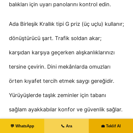
balıkları için uyarı panolarını kontrol edin.
Ada Birleşik Krallık tipi G priz (üç uçlu) kullanır;
dönüştürücü şart. Trafik soldan akar;
karşıdan karşıya geçerken alışkanlıklarınızı
tersine çevirin. Dini mekânlarda omuzları
örten kıyafet tercih etmek saygı gereğidir.
Yürüyüşlerde taşlık zeminler için tabanı
sağlam ayakkabılar konfor ve güvenlik sağlar.
Sonuç: Malta’ya İlk Seyahatinizi
💬 WhatsApp
📞 Ara
💼 Teklif Al