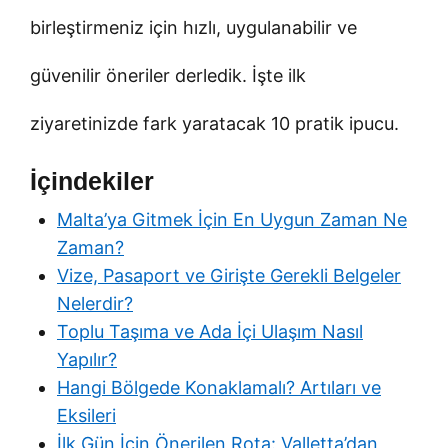
birleştirmeniz için hızlı, uygulanabilir ve
güvenilir öneriler derledik. İşte ilk
ziyaretinizde fark yaratacak 10 pratik ipucu.
İçindekiler
Malta’ya Gitmek İçin En Uygun Zaman Ne
Zaman?
Vize, Pasaport ve Girişte Gerekli Belgeler
Nelerdir?
Toplu Taşıma ve Ada İçi Ulaşım Nasıl
Yapılır?
Hangi Bölgede Konaklamalı? Artıları ve
Eksileri
İlk Gün İçin Önerilen Rota: Valletta’dan