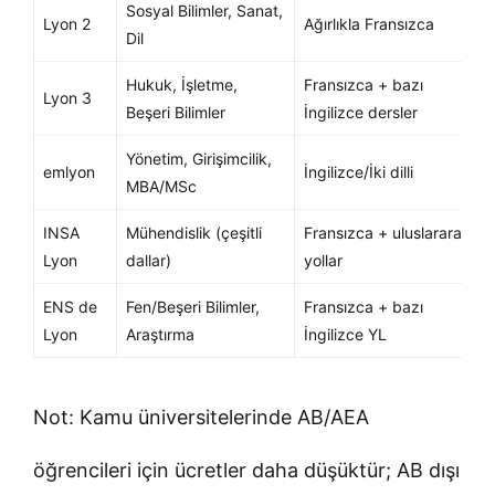
Sosyal Bilimler, Sanat,
Lyon 2
Ağırlıkla Fransızca
Dil
Hukuk, İşletme,
Fransızca + bazı
Lyon 3
Beşeri Bilimler
İngilizce dersler
Yönetim, Girişimcilik,
emlyon
İngilizce/İki dilli
MBA/MSc
INSA
Mühendislik (çeşitli
Fransızca + uluslararası
Lyon
dallar)
yollar
ENS de
Fen/Beşeri Bilimler,
Fransızca + bazı
Lyon
Araştırma
İngilizce YL
Not: Kamu üniversitelerinde AB/AEA
öğrencileri için ücretler daha düşüktür; AB dışı