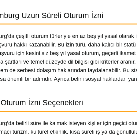
burg Uzun Süreli Oturum İzni
g’da çeşitli oturum türleriyle en az beş yıl yasal olarak
şvuru hakkı kazanabilir. Bu izin türü, daha kalıcı bir sta
şvuru için kesintisiz beş yıl yasal oturum, geçerli ikamet 
şartları ve temel düzeyde dil bilgisi gibi kriterler aranır
em de serbest dolaşım haklarından faydalanabilir. Bu st
sa önemli bir adımdır. Ayrıca belirli sosyal haklardan ya
 Oturum İzni Seçenekleri
g’da belirli süre ile kalmak isteyen kişiler için geçici ot
acı turizm, kültürel etkinlik, kısa süreli iş ya da gönüllül