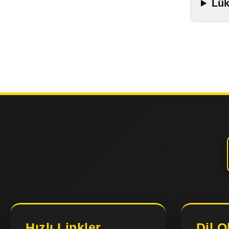
Lük
Hızlı Linkler
Dil O