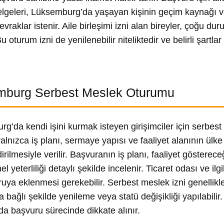
lgeleri, Lüksemburg’da yaşayan kişinin geçim kaynağı 
evraklar istenir. Aile birleşimi izni alan bireyler, çoğu d
 Bu oturum izni de yenilenebilir niteliktedir ve belirli şa
mburg Serbest Meslek Oturumu
g’da kendi işini kurmak isteyen girişimciler için serbest
yalnızca iş planı, sermaye yapısı ve faaliyet alanının ülke
irilmesiyle verilir. Başvuranın iş planı, faaliyet gösterec
l yeterliliği detaylı şekilde incelenir. Ticaret odası ve ilg
ya eklenmesi gerekebilir. Serbest meslek izni genellikle bel
a bağlı şekilde yenileme veya statü değişikliği yapılabili
a başvuru sürecinde dikkate alınır.