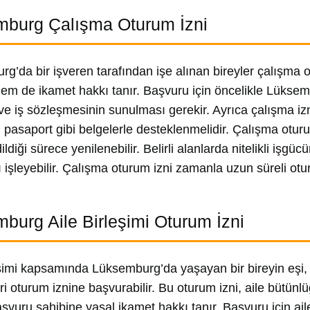
burg Çalışma Oturum İzni
g’da bir işveren tarafından işe alınan bireyler çalışma o
em de ikamet hakkı tanır. Başvuru için öncelikle Lüksembur
e iş sözleşmesinin sunulması gerekir. Ayrıca çalışma izni, 
i pasaport gibi belgelerle desteklenmelidir. Çalışma oturum
ldiği sürece yenilenebilir. Belirli alanlarda nitelikli iş
ı işleyebilir. Çalışma oturum izni zamanla uzun süreli otu
burg Aile Birleşimi Oturum İzni
eşimi kapsamında Lüksemburg’da yaşayan bir bireyin eşi
eri oturum iznine başvurabilir. Bu oturum izni, aile bütünl
aşvuru sahibine yasal ikamet hakkı tanır. Başvuru için aile