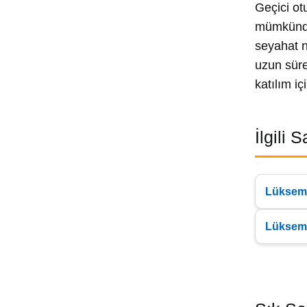
Geçici ot
mümkündür
seyahat n
uzun süre
katılım iç
İlgili 
Lüksem
Lüksem