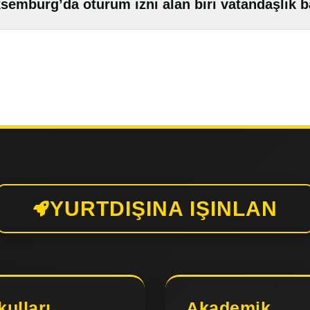
semburg’da oturum izni alan biri vatandaşlık 
YURTDIŞINA IŞINLAN
kulları
Akademik