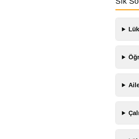
Sık So
Lük
Öğr
Ail
Çal