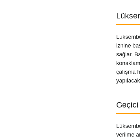
Lüksem
Lüksembur
iznine ba
sağlar. Ba
konaklama 
çalışma h
yapılacak
Geçici
Lüksembur
verilme am