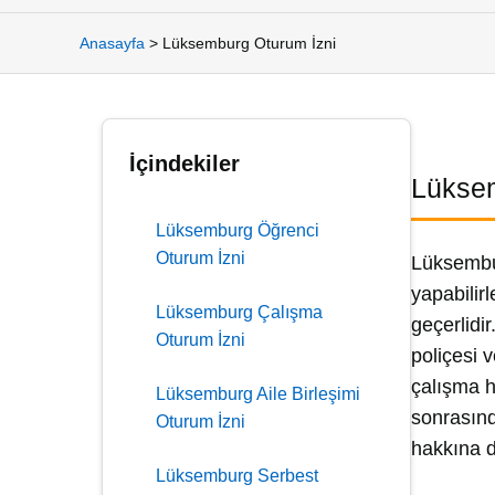
Anasayfa
>
Lüksemburg Oturum İzni
İçindekiler
Lüksem
Lüksemburg Öğrenci
Oturum İzni
Lüksembur
yapabilir
Lüksemburg Çalışma
geçerlidi
Oturum İzni
poliçesi 
çalışma h
Lüksemburg Aile Birleşimi
sonrasınd
Oturum İzni
hakkına da
Lüksemburg Serbest