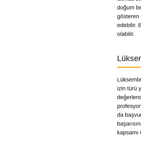
doğum be
gösteren 
edebilir.
olabilir.
Lükse
Lüksembur
izin türü 
değerlend
profesyone
da başvuru
başarısın
kapsamı d