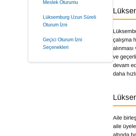
Meslek Oturumu
Lüksem
Lüksemburg Uzun Süreli
Oturum İzni
Lüksembur
çalışma h
Geçici Oturum İzni
Seçenekleri
alınması v
ve geçerl
devam edi
daha hızl
Lüksem
Aile birl
aile üyel
altında b